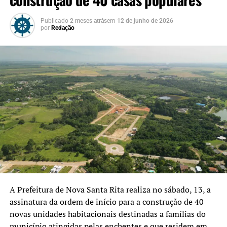
de apresentar os documentos necessários serão
considerados desistentes e poderão ser substituídos por
Publicado
2 meses atrás
em
12 de junho de 2026
por
Redação
suplentes.
Já os candidatos classificados como incompatíveis
poderão regularizar a situação, quando houver
possibilidade, em até 60 dias contados da publicação do
edital, junto à Secretaria Municipal de Habitação e
Regularização Fundiária.
Documentos necessários
Documento de identificação oficial com foto
Declaração de CPF da Receita Federal do(s) candidato(s)
quando essa informação não constar no documento de
A Prefeitura de Nova Santa Rita realiza no sábado, 13, a
identificação oficial com foto
assinatura da ordem de início para a construção de 40
novas unidades habitacionais destinadas a famílias do
Comprovante de Estado Civil dos candidatos (certidão de
município atingidas pelas enchentes e que residem em