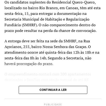
vivem em áreas apontadas
Os candidatos suplentes do Residencial Quero-Quero,
localizado no bairro Rio Branco, em Canoas, têm até esta
pelos estudos técnicos
sexta-feira, 15, para entregar a documentação na
como de risco muito alto.
Secretaria Municipal de Habitação e Regularização
Fundiária (SMHRF). O não comparecimento dentro do
Nosso objetivo é oferecer
prazo pode resultar na perda da chance de convocação.
uma alternativa segura e
A entrega deve ser feita na sede da SMHRF, na Rua
definitiva para essas
Açorianos, 255, bairro Nossa Senhora das Graças. O
pessoas, garantindo mais
atendimento ocorre até quinta-feira das 12h às 18h e na
tranquilidade e proteção
sexta-feira das 8h às 14h. Segundo a Secretaria, não
haverá prorrogação do prazo.
para o futuro”, destacou.
O empreendimento contará com 200 apartamentos
destinados a famílias com renda mensal de até R$
As moradias fazem parte dos esforços de reconstrução e
2.850,00. Ao todo, foram chamados 360 candidatos,
adaptação do município diante dos eventos climáticos
CONTINUAR A LER
sendo 100 suplentes. Caso haja desistências ou
extremos registrados nos últimos anos, reforçando o
irregularidades, os suplentes poderão ser convocados
compromisso do Poder Executivo com a proteção das
para assumir as vagas como titulares.
famílias mais vulneráveis e a ampliação do acesso à
PUBLICIDADE