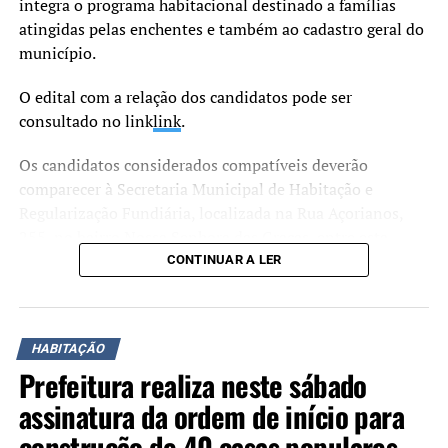
integra o programa habitacional destinado a famílias
atingidas pelas enchentes e também ao cadastro geral do
município.
O edital com a relação dos candidatos pode ser
consultado no link
link
.
Os candidatos considerados compatíveis deverão
comparecer à Secretaria Municipal de Habitação e
Regularização Fundiária, localizada na Rua Açorianos,
255, no bairro Nossa Senhora das Graças, entre esta
terça-feira, 30, e o dia 17 de julho, para apresentar a
CONTINUAR A LER
documentação exigida.
O atendimento ocorre às segundas-feiras, das 12h às 18h,
HABITAÇÃO
às terças, quartas e quintas-feiras, das 8h às 17h, e às
Prefeitura realiza neste sábado
sextas-feiras, das 8h às 14h.
assinatura da ordem de início para
De acordo com o edital, os candidatos titulares que não
construção de 40 casas populares
comparecerem dentro do prazo estabelecido ou deixarem