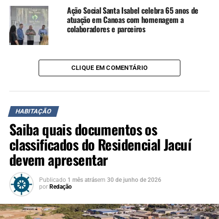
Canoas firma cooperação para construir 49 moradias a
Ação Social Santa Isabel celebra 65 anos de
famílias atingidas pela enchente de 2024
atuação em Canoas com homenagem a
colaboradores e parceiros
NÃO SE ESQUEÇA
Prefeito assina em Brasília 1,5 mil novas moradias em
Canoas
CLIQUE EM COMENTÁRIO
HABITAÇÃO
Saiba quais documentos os
classificados do Residencial Jacuí
devem apresentar
Publicado
1 mês atrás
em
30 de junho de 2026
por
Redação