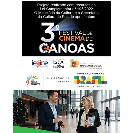
habitação de interesse social.Durante o evento, também
Documentos necessários:
serão apresentadas à comunidade todas as informações
Documento de Identificação Oficial com foto;
sobre o edital, os critérios de participação e o período de
CPF (caso não conste no documento de identificação);
inscrições.
Comprovante de estado civil (certidão de nascimento ou
casamento, com averbações, se for o caso);
Documento de identificação com foto do procurador
(quando houver);
Laudo médico com CID-10 (se houver caso de pessoa com
deficiência/microcefalia);
Comprovante de recebimento de BPC (se houver);
Comprovante de residência;
Boletim de ocorrência (para casos enquadrados na Lei
Maria da Penha); – Folha resumo do CadÚnico
atualizada.