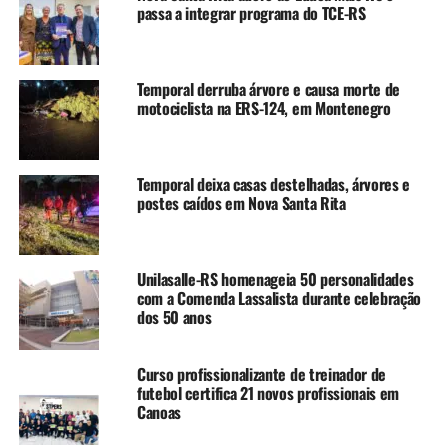
nome, para indicar o imóvel pretendido. A conferência do
passa a integrar programa do TCE-RS
prazo individual está disponível no link oficial do
programa.
Temporal derruba árvore e causa morte de
A compra dos imóveis é realizada pela Caixa Econômica
motociclista na ERS-124, em Montenegro
Federal, por meio do Fundo de Arrendamento
Residencial (FAR), com entrega direta das chaves aos
beneficiários.
Temporal deixa casas destelhadas, árvores e
postes caídos em Nova Santa Rita
A Prefeitura de Canoas atua no apoio operacional do
processo, organizando e acompanhando as etapas locais.
O prazo médio informado para conclusão das etapas e
Unilasalle-RS homenageia 50 personalidades
entrega dos imóveis é de cerca de 90 dias. Até o
com a Comenda Lassalista durante celebração
momento, o Governo Federal já publicou nove lotes com
dos 50 anos
chamamentos de beneficiários.
link
.
Curso profissionalizante de treinador de
TÓPICOS RELACIONADOS:
futebol certifica 21 novos profissionais em
CANOAS
COMPRA ASSISTIDA
FEATURED
Canoas
A SEGUIR UP