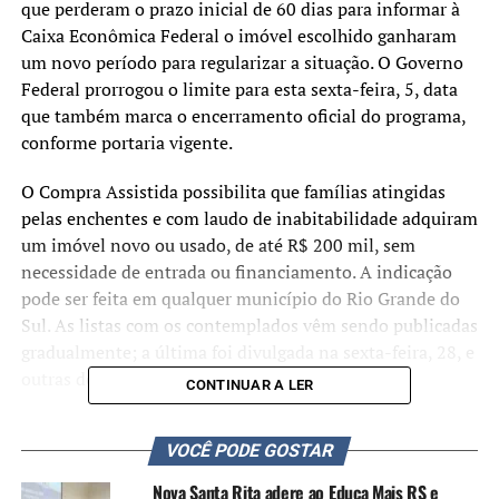
que perderam o prazo inicial de 60 dias para informar à
Caixa Econômica Federal o imóvel escolhido ganharam
um novo período para regularizar a situação. O Governo
Federal prorrogou o limite para esta sexta-feira, 5, data
que também marca o encerramento oficial do programa,
conforme portaria vigente.
O Compra Assistida possibilita que famílias atingidas
pelas enchentes e com laudo de inabitabilidade adquiram
um imóvel novo ou usado, de até R$ 200 mil, sem
necessidade de entrada ou financiamento. A indicação
pode ser feita em qualquer município do Rio Grande do
Sul. As listas com os contemplados vêm sendo publicadas
gradualmente; a última foi divulgada na sexta-feira, 28, e
outras devem ser liberadas ainda nesta semana.
CONTINUAR A LER
Em Canoas, 1.902 famílias foram contempladas até a
VOCÊ PODE GOSTAR
semana passada, com 450 contratos já assinados. Cada
beneficiário tem 60 dias, a partir da divulgação do seu
Nova Santa Rita adere ao Educa Mais RS e