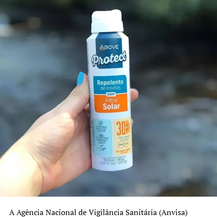
agosto. A realização das atividades nessa data ficará a
critério de cada município, conforme o planejamento das
secretarias municipais de Saúde.
Cobertura vacinal
O Calendário Nacional de Vacinação oferece
gratuitamente cerca de 20 vacinas para crianças e
adolescentes. Embora alguns imunizantes já tenham
alcançado a meta estabelecida pelo Ministério da Saúde,
outros ainda apresentam índices abaixo dos 95%
recomendados.
No Rio Grande do Sul, as coberturas registradas em 2025
foram:
Pentavalente: 91%
Poliomielite: 91%
A Agência Nacional de Vigilância Sanitária (Anvisa)