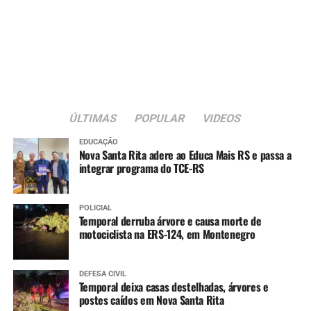
Meningocócica ACWY (dose única)
Tríplice viral (1ª dose)
15 meses
:
Tríplice bacteriana – DTP (1ª dose reforço)
ÚLTIMAS
POPULAR
VIDEOS
Pólio (1ª dose reforço)
Tríplice viral (2ª dose)
EDUCAÇÃO
Nova Santa Rita adere ao Educa Mais RS e passa a
integrar programa do TCE-RS
Varicela (1ª dose)
Hepatite A (1ª dose)
POLICIAL
Temporal derruba árvore e causa morte de
4 anos
:
motociclista na ERS-124, em Montenegro
Tríplice bacteriana – DTP (2ª dose reforço)
Pólio (2ª dose reforço)
DEFESA CIVIL
Temporal deixa casas destelhadas, árvores e
postes caídos em Nova Santa Rita