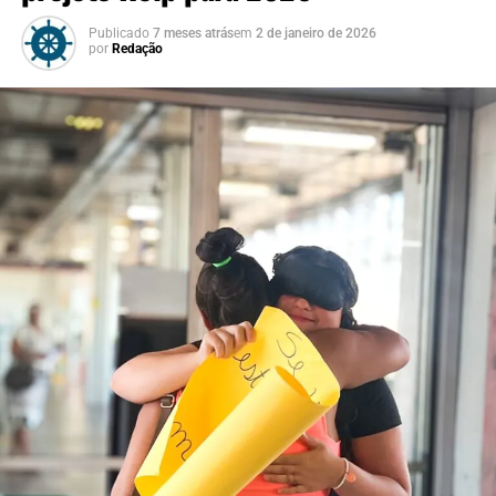
Publicado
7 meses atrás
em
2 de janeiro de 2026
por
Redação