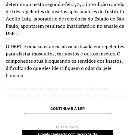
Pneumocócica: 96%
determinou nesta segunda-feira, 3, a interdição cautelar
de três repelentes de insetos após análises do Instituto
Tríplice Viral: 95%
Adolfo Lutz, laboratório de referência do Estado de São
HPV e sarampo recebem atenção especial
Paulo, apontarem resultado insatisfatório no ensaio de
DEET.
Além da atualização das vacinas de rotina, a campanha
também reforça a importância da imunização contra o
O DEET é uma substância ativa utilizada em repelentes
HPV e o sarampo.
para afastar mosquitos, carrapatos e outros insetos. O
componente atua bloqueando os sentidos dos insetos,
O prazo da estratégia extraordinária de vacinação contra
dificultando que eles identifiquem o odor da pele
o HPV foi ampliado até 31 de dezembro de 2026 para
humana.
adolescentes de 15 a 19 anos que ainda não receberam a
dose. A vacina protege contra infecções pelo vírus HPV,
A medida impede temporariamente a fabricação,
responsável por diversos tipos de câncer, incluindo o
comercialização, distribuição, uso ou funcionamento dos
câncer do colo do útero.
produtos afetados até a conclusão das investigações e a
CONTINUAR A LER
adequação às normas sanitárias.
O Ministério da Saúde também orienta a população a
conferir a carteira de vacinação contra o sarampo após a
Os produtos e lotes interditados são:
confirmação, em julho, de casos da doença em São Paulo
PUBLICIDADE
relacionados à importação do vírus. A vacina é indicada