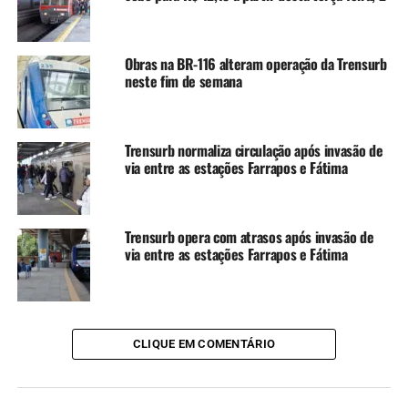
O projeto Help também oferece acompanhamento aos
participantes das atividades presenciais e disponibiliza
atendimento remoto por telefone e WhatsApp, por meio
Obras na BR-116 alteram operação da Trensurb
do número nacional (11) 2392-6910.
neste fim de semana
As próximas ações do programa Vida sobre Trilhos já têm
cronograma definido para o mês de janeiro, sempre aos
Trensurb normaliza circulação após invasão de
sábados, das 10h às 12h:
via entre as estações Farrapos e Fátima
3 de janeiro – Estação Novo Hamburgo
Trensurb opera com atrasos após invasão de
10 de janeiro – Estação São Leopoldo
via entre as estações Farrapos e Fátima
17 de janeiro – Estação Mathias Velho
CLIQUE EM COMENTÁRIO
24 de janeiro – Estação Mercado
31 de janeiro – Estação Sapucaia