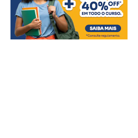
Pentavalente (3ª dose)
Pólio (3ª dose)
Influenza
Covid-19 (1ª dose)
7 meses
:
Covid-19 (2ª dose)
9 meses
:
Covid-19 (3ª dose)
Febre amarela (dose única)
12 meses
:
Pneumocócica (reforço)