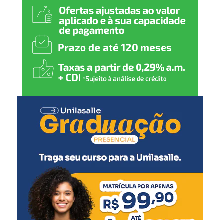
Rotavírus (1ª dose)
3 meses
:
Meningocócica C (1ª dose)
4 meses
:
Pentavalente (2ª dose)
Pólio (2ª dose)
Pneumocócica (2ª dose)
Rotavírus (2ª dose)
5 meses
:
Meningocócica C (2ª dose)
6 meses
: