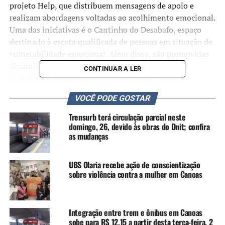
projeto Help, que distribuem mensagens de apoio e
realizam abordagens voltadas ao acolhimento emocional.
Uma das iniciativas é o Cantinho do Desabafo, espaço
destinado à escuta qualificada de pessoas em situação de
vulnerabilidade emocional. Além disso, são promovidas
dinâmicas interativas com o público, com foco em
CONTINUAR A LER
incentivo à participação e compartilhamento de
experiências de superação.
VOCÊ PODE GOSTAR
De acordo com dados divulgados pelas instituições, desde
Trensurb terá circulação parcial neste
o início da parceria foram realizadas mais de 140 ações
domingo, 26, devido às obras do Dnit; confira
as mudanças
nas estações, alcançando cerca de 49 mil usuários do
metrô nos seis municípios atendidos pela linha do trem.
Nesse período, aproximadamente 580 pessoas receberam
UBS Olaria recebe ação de conscientização
atendimento no Cantinho do Desabafo. Apenas em 2025,
sobre violência contra a mulher em Canoas
foram contabilizadas 50 ações, que impactaram mais de
17 mil pessoas, com mais de 80 atendimentos
individuais.
Integração entre trem e ônibus em Canoas
sobe para R$ 12,15 a partir desta terça-feira, 2