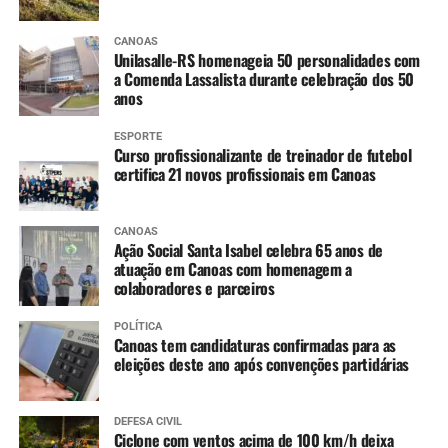
A partir dos 7 anos
:
Difteria e Tétano –
dT
(3 doses, conforme histórico
CANOAS
Unilasalle-RS homenageia 50 personalidades com
vacinal)
a Comenda Lassalista durante celebração dos 50
anos
9 a 14 anos
:
ESPORTE
HPV (dose única)
Curso profissionalizante de treinador de futebol
certifica 21 novos profissionais em Canoas
10 a 14 anos
:
CANOAS
Dengue (2 doses, com intervalo de 3 meses entre
Ação Social Santa Isabel celebra 65 anos de
as doses)
atuação em Canoas com homenagem a
colaboradores e parceiros
11 a 14 anos
:
POLÍTICA
Canoas tem candidaturas confirmadas para as
Meningo ACWY (dose única)
eleições deste ano após convenções partidárias
DEFESA CIVIL
Ciclone com ventos acima de 100 km/h deixa