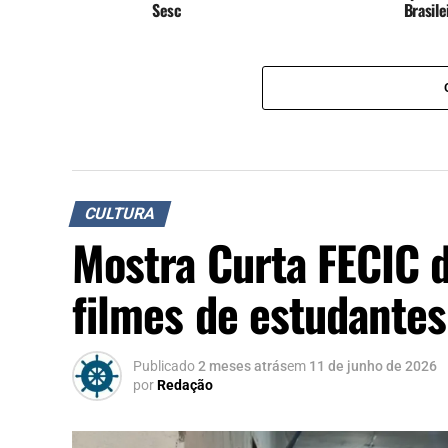
Sesc
Brasil
CULTURA
Mostra Curta FECIC d
filmes de estudante
Publicado
2 meses atrás
em
11 de junho de 2026
por
Redação