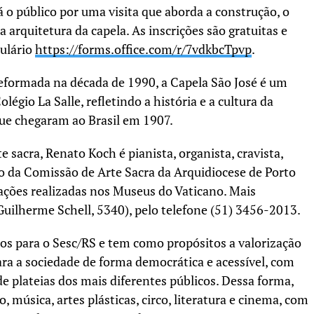
 o público por uma visita que aborda a construção, o
 arquitetura da capela. As inscrições são gratuitas e
mulário
https://forms.office.com/r/
7vdkbcTpvp
.
reformada na década de 1990, a Capela São José é um
légio La Salle, refletindo a história e a cultura da
ue chegaram ao Brasil em 1907.
sacra, Renato Koch é pianista, organista, cravista,
o da Comissão de Arte Sacra da Arquidiocese de Porto
rações realizadas nos Museus do Vaticano. Mais
uilherme Schell, 5340), pelo telefone (51) 3456-2013.
rios para o Sesc/RS e tem como propósitos a valorização
ara a sociedade de forma democrática e acessível, com
 plateias dos mais diferentes públicos. Dessa forma,
, música, artes plásticas, circo, literatura e cinema, com