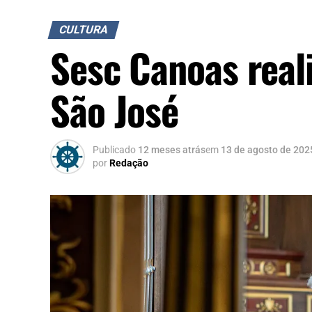
CULTURA
Sesc Canoas reali
São José
Publicado
12 meses atrás
em
13 de agosto de 202
por
Redação