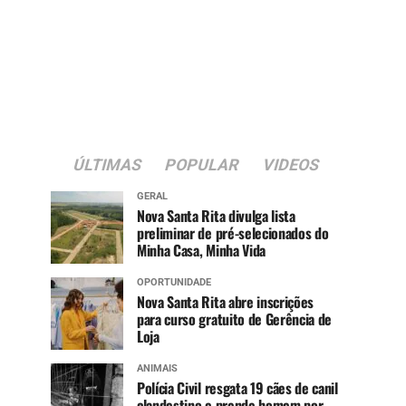
ÚLTIMAS
POPULAR
VIDEOS
GERAL
Nova Santa Rita divulga lista
preliminar de pré-selecionados do
Minha Casa, Minha Vida
OPORTUNIDADE
Nova Santa Rita abre inscrições
para curso gratuito de Gerência de
Loja
ANIMAIS
Polícia Civil resgata 19 cães de canil
clandestino e prende homem por