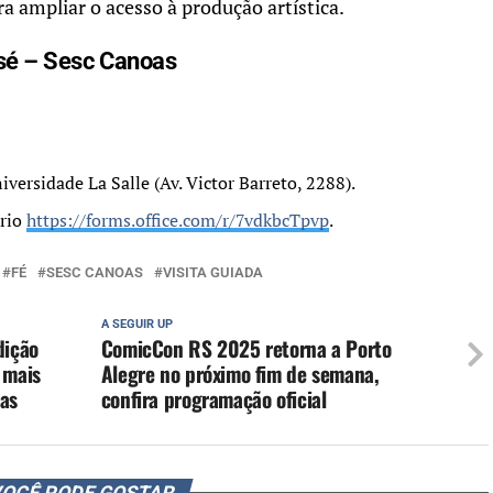
a ampliar o acesso à produção artística.
osé – Sesc Canoas
versidade La Salle (Av. Victor Barreto, 2288).
ário
https://forms.office.com/r/
7vdkbcTpvp
.
FÉ
SESC CANOAS
VISITA GUIADA
A SEGUIR UP
dição
ComicCon RS 2025 retorna a Porto
 mais
Alegre no próximo fim de semana,
tas
confira programação oficial
OCÊ PODE GOSTAR