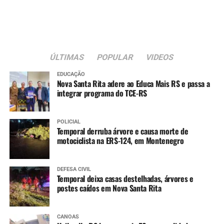
Nosso Balanço – 18h15min
DJ Endhy Garcia – 19h15min
Comunidade Nin-Jitsu – 19h45min
ÚLTIMAS
POPULAR
VIDEOS
EDUCAÇÃO
Nova Santa Rita adere ao Educa Mais RS e passa a
integrar programa do TCE-RS
POLICIAL
Temporal derruba árvore e causa morte de
motociclista na ERS-124, em Montenegro
DEFESA CIVIL
Temporal deixa casas destelhadas, árvores e
postes caídos em Nova Santa Rita
CANOAS