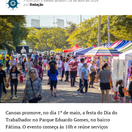
Publicado
3 meses atrás
em
28 de abril de 2026
constroem diariamente o
por
Redação
desenvolvimento da nossa
cidade. É por meio do
trabalho que fortalecemos
a economia, promovemos a
justiça social e abrimos
caminhos para novas
oportunidades. Neste 1º de
maio, reafirmamos nosso
compromisso em valorizar
o trabalhador, garantir
direitos e seguir investindo
Canoas promove, no dia 1º de maio, a festa do Dia do
Trabalhador no Parque Eduardo Gomes, no bairro
em políticas públicas que
Fátima. O evento começa às 10h e reúne serviços