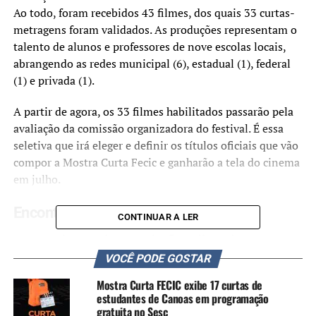
Ao todo, foram recebidos 43 filmes, dos quais 33 curtas-
metragens foram validados. As produções representam o
talento de alunos e professores de nove escolas locais,
abrangendo as redes municipal (6), estadual (1), federal
(1) e privada (1).
A partir de agora, os 33 filmes habilitados passarão pela
avaliação da comissão organizadora do festival. É essa
seletiva que irá eleger e definir os títulos oficiais que vão
compor a Mostra Curta Fecic e ganharão a tela do cinema
em julho.
Encontros Curta Fecic
CONTINUAR A LER
O expressivo engajamento é reflexo direto dos Encontros
Curta Fecic, maratona itinerante que percorre as escolas
VOCÊ PODE GOSTAR
municipais desde a primeira edição do Fecic.
Mostra Curta FECIC exibe 17 curtas de
Coordenadas pelo ator Angelo Sérgio e pelo diretor geral
estudantes de Canoas em programação
do Fecic, Alexandre Derlam, as atividades promovem
gratuita no Sesc