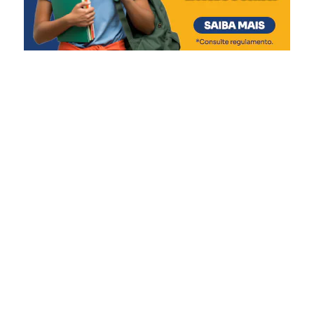
orientação para currículos e área de saúde, e da Ulbra,
divertido”, diz.
com divulgação institucional e informações sobre cursos.
Brigada Militar, Polícia Civil, Corpo de Bombeiros e
Aeronáutica também participam da estrutura de
atendimento e segurança.
Programação
Abertura com a banda da base – 10h
Aulão de ritmos – 10h15min
Apresentação de boxe – 11h
Apresentação Circo do Homem do Gato – 12h
Jogo de kickball – 14h
Banda Furacão – 14h
DJ Endhy Garcia – 15h15min
Décio Azeredo – 15h30min
DJ Endhy Garcia – 16h15min
CDP Grupo do Pagode – 16h45min
DJ Endhy Garcia – 17h45min