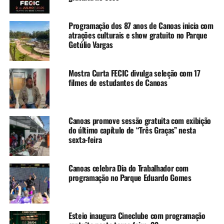
exibições de filmes e debates com turmas do Ensino
Fundamental, Médio e EJA, plantando a semente da
Programação dos 87 anos de Canoas inicia com
criação audiovisual diretamente nas salas de aula. Até
atrações culturais e show gratuito no Parque
julho, estão previstos mais 3 encontros nas escolas da
Getúlio Vargas
rede municipal.
Mostra Curta FECIC divulga seleção com 17
Programação do Curta Fecic
filmes de estudantes de Canoas
O resultado de toda essa produção chega à tela grande no
dia 2 de julho, no teatro do Sesc Canoas, com atividades
gratuitas e abertas à comunidade:
Canoas promove sessão gratuita com exibição
do último capítulo de “Três Graças” nesta
sexta-feira
– 14h às 16h30 – Mostra Curta Fecic: Exibição dos filmes
estudantis selecionados, debates com os realizadores e
entrega de certificados. As obras escolhidas também
Canoas celebra Dia do Trabalhador com
programação no Parque Eduardo Gomes
concorrerão à categoria estudantil do Fecic, que acontece
de 23 à 26 de setembro.
– 18h30 – Painel Audiovisual e Educação: Encontro
Esteio inaugura Cineclube com programação
focado no cinema como ferramenta pedagógica. O debate