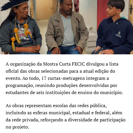
Entrada: Gratuita
Informações: Instagram @festivaldecinemadecanoas
TÓPICOS RELACIONADOS:
CINEMA
CULTURA
CURTA FECIC
FESTIVAL DE CINEMA DE CANOAS
SESC CANOAS
A SEGUIR UP
Mostra Curta FECIC divulga seleção com 17 filmes de
estudantes de Canoas
A organização da Mostra Curta FECIC divulgou a lista
NÃO SE ESQUEÇA
oficial das obras selecionadas para a atual edição do
Canoas celebra Dia do Trabalhador com programação no
Parque Eduardo Gomes
evento. Ao todo, 17 curtas-metragens integram a
programação, reunindo produções desenvolvidas por
estudantes de seis instituições de ensino do município.
As obras representam escolas das redes pública,
incluindo as esferas municipal, estadual e federal, além
da rede privada, reforçando a diversidade de participação
no projeto.