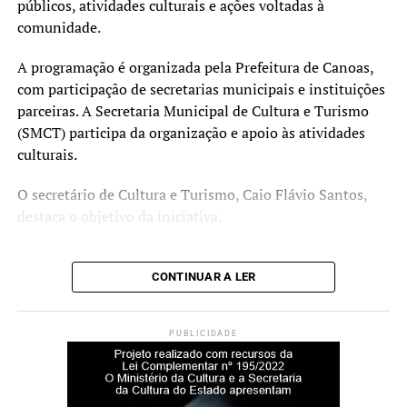
gerem emprego, renda e
públicos, atividades culturais e ações voltadas à
mais qualidade de vida para
comunidade.
todos”, comenta.
A programação é organizada pela Prefeitura de Canoas,
com participação de secretarias municipais e instituições
parceiras. A Secretaria Municipal de Cultura e Turismo
O secretário de Cultura e Turismo, Caio Flavio dos
(SMCT) participa da organização e apoio às atividades
Santos, ressaltou a organização do evento, pensado para
culturais.
agradar diferentes públicos.
O secretário de Cultura e Turismo, Caio Flávio Santos,
“Todas as secretarias
destaca o objetivo da iniciativa.
fizeram muito para que
“A proposta é reunir os
este evento ocorresse. É
CONTINUAR A LER
canoenses em um momento
uma festa de integração, de
de convivência, com acesso
união, onde a gente
PUBLICIDADE
a serviços e atividades que
pretende fazer com que o
valorizam o trabalhador e
cidadão de Canoas