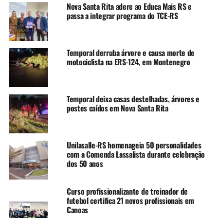
“A Semana da Alimentação
Nova Santa Rita adere ao Educa Mais RS e
passa a integrar programa do TCE-RS
no Sesc Canoas é uma
oportunidade de aprender,
refletir e agir. Promover
Temporal derruba árvore e causa morte de
motociclista na ERS-124, em Montenegro
uma alimentação saudável
e sustentável é investir em
Temporal deixa casas destelhadas, árvores e
um futuro mais justo,
postes caídos em Nova Santa Rita
equilibrado e solidário.
Afinal, alimentar-se bem é
Unilasalle-RS homenageia 50 personalidades
um ato de cuidado consigo,
com a Comenda Lassalista durante celebração
dos 50 anos
com o outro e com o
planeta”, destaca a
Curso profissionalizante de treinador de
nutricionista da Unidade,
futebol certifica 21 novos profissionais em
Canoas
Danielle Lodi Silva.