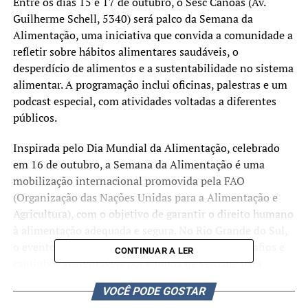
Entre os dias 15 e 17 de outubro, o Sesc Canoas (Av.
Guilherme Schell, 5340) será palco da Semana da
Alimentação, uma iniciativa que convida a comunidade a
refletir sobre hábitos alimentares saudáveis, o
desperdício de alimentos e a sustentabilidade no sistema
alimentar. A programação inclui oficinas, palestras e um
podcast especial, com atividades voltadas a diferentes
públicos.
Inspirada pelo Dia Mundial da Alimentação, celebrado
em 16 de outubro, a Semana da Alimentação é uma
mobilização internacional promovida pela FAO
(Organização das Nações Unidas para a Alimentação e
Agricultura), com o objetivo de garantir o direito humano
à alimentação adequada e segura. No Rio Grande do Sul,
o evento chega à sua 23ª edição com o tema “Desafios e
CONTINUAR A LER
caminhos sustentáveis por comida de verdade para
todos”.
VOCÊ PODE GOSTAR