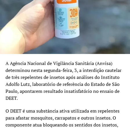
outros ainda apresentam índices abaixo dos 95%
recomendados.
No Rio Grande do Sul, as coberturas registradas em 2025
foram:
Pentavalente: 91%
Poliomielite: 91%
A Agência Nacional de Vigilância Sanitária (Anvisa)
Pneumocócica: 96%
determinou nesta segunda-feira, 3, a interdição cautelar
de três repelentes de insetos após análises do Instituto
Tríplice Viral: 95%
Adolfo Lutz, laboratório de referência do Estado de São
HPV e sarampo recebem atenção especial
Paulo, apontarem resultado insatisfatório no ensaio de
DEET.
Além da atualização das vacinas de rotina, a campanha
também reforça a importância da imunização contra o
O DEET é uma substância ativa utilizada em repelentes
HPV e o sarampo.
para afastar mosquitos, carrapatos e outros insetos. O
componente atua bloqueando os sentidos dos insetos,
O prazo da estratégia extraordinária de vacinação contra