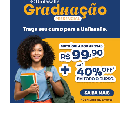
Pólio (2ª dose)
Pneumocócica (2ª dose)
Rotavírus (2ª dose)
5 meses
:
Meningocócica C (2ª dose)
6 meses
:
Pentavalente (3ª dose)
Pólio (3ª dose)
Influenza
Covid-19 (1ª dose)
7 meses
:
Covid-19 (2ª dose)