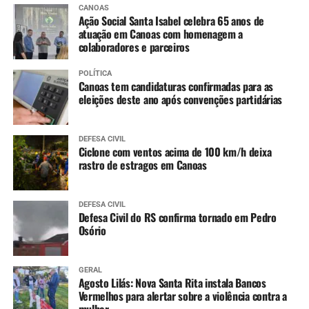
CANOAS
Dengue (2 doses, com intervalo de 3 meses entre
Ação Social Santa Isabel celebra 65 anos de
as doses)
atuação em Canoas com homenagem a
colaboradores e parceiros
11 a 14 anos
:
POLÍTICA
Canoas tem candidaturas confirmadas para as
Meningo ACWY (dose única)
eleições deste ano após convenções partidárias
DEFESA CIVIL
Ciclone com ventos acima de 100 km/h deixa
rastro de estragos em Canoas
DEFESA CIVIL
Defesa Civil do RS confirma tornado em Pedro
Osório
GERAL
Agosto Lilás: Nova Santa Rita instala Bancos
Vermelhos para alertar sobre a violência contra a