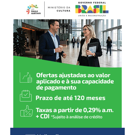
preventiva e temporária, com prazo de até 90 dias,
BCG (dose única)
conforme previsto na legislação. Durante esse período, os
produtos ficam impedidos de serem vendidos ou
Hepatite B (1
ª
dose)
utilizados até que a situação seja avaliada.
2 meses
:
Pentavalente (1ª dose)
Pólio (1ª dose)
Pneumocócica (1ª dose)
Rotavírus (1ª dose)
3 meses
:
Meningocócica C (1ª dose)
4 meses
:
Pentavalente (2ª dose)