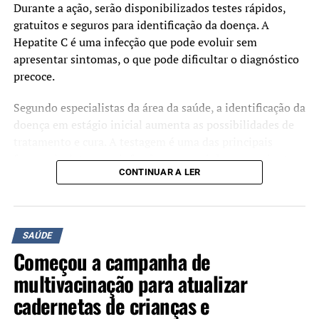
Durante a ação, serão disponibilizados testes rápidos,
gratuitos e seguros para identificação da doença. A
16/10 (quinta-feira)
Hepatite C é uma infecção que pode evoluir sem
Podcast: Semana da Alimentação – Jornal
apresentar sintomas, o que pode dificultar o diagnóstico
Timoneiro
precoce.
Horário: 15h
Segundo especialistas da área da saúde, a identificação da
doença em estágio inicial aumenta as possibilidades de
tratamento e cura. A testagem é uma das principais
17/10 (quinta-feira)
formas de detectar a infecção e encaminhar os pacientes
CONTINUAR A LER
para acompanhamento adequado.
*Atividade fechada para colaboradores da
Associação Pestalozzi
A iniciativa é organizada pelos Rotary Clubs Canoas
Industrial, Canoas, Canoas Nordeste e Canoas
TÓPICOS RELACIONADOS:
CANOAS
SAÚDE
SAÚDE
Integração, com o objetivo de ampliar o acesso à
SEMANA DA ALIMENTAÇÃO
SESC CANOAS
Começou a campanha de
SUSTENTABILIDADE
informação e estimular a realização do diagnóstico.
multivacinação para atualizar
A SEGUIR UP
Secretaria da Saúde passa a realizar exames para detecção
cadernetas de crianças e
de metanol em casos suspeitos