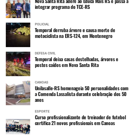
Nova Santa Rita adere ao Educa Mais RS e passa a
integrar programa do TCE-RS
Varicela (1ª dose)
Hepatite A (1ª dose)
POLICIAL
Temporal derruba árvore e causa morte de
4 anos
:
motociclista na ERS-124, em Montenegro
Tríplice bacteriana – DTP (2ª dose reforço)
Pólio (2ª dose reforço)
DEFESA CIVIL
Temporal deixa casas destelhadas, árvores e
postes caídos em Nova Santa Rita
A partir dos 7 anos
:
Difteria e Tétano –
dT
(3 doses, conforme histórico
CANOAS
Unilasalle-RS homenageia 50 personalidades com
vacinal)
a Comenda Lassalista durante celebração dos 50
anos
9 a 14 anos
:
ESPORTE
HPV (dose única)
Curso profissionalizante de treinador de futebol
certifica 21 novos profissionais em Canoas
10 a 14 anos
: