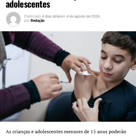
adolescentes
NÃO SE ESQUEÇA
Hospital Humaniza promove “Refeições Rosas” pelo
Outubro Rosa
Publicado
4 dias atrás
em
4 de agosto de 2026
por
Redação
As crianças e adolescentes menores de 15 anos poderão