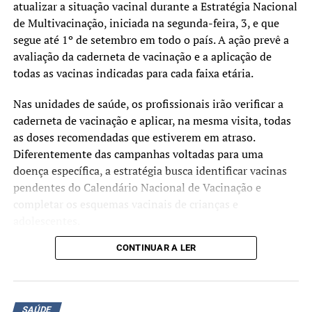
atualizar a situação vacinal durante a Estratégia Nacional
de Multivacinação, iniciada na segunda-feira, 3, e que
segue até 1º de setembro em todo o país. A ação prevê a
avaliação da caderneta de vacinação e a aplicação de
todas as vacinas indicadas para cada faixa etária.
Nas unidades de saúde, os profissionais irão verificar a
caderneta de vacinação e aplicar, na mesma visita, todas
as doses recomendadas que estiverem em atraso.
Diferentemente das campanhas voltadas para uma
doença específica, a estratégia busca identificar vacinas
pendentes do Calendário Nacional de Vacinação e
completar os esquemas vacinais de crianças e
adolescentes.
CONTINUAR A LER
Segundo o Ministério da Saúde, a mobilização tem como
objetivo ampliar as coberturas vacinais e facilitar o
acesso às vacinas oferecidas gratuitamente pelo Sistema
Único de Saúde (SUS). A atualização da caderneta
SAÚDE