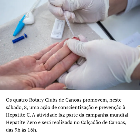
rs.com.br/mesabrasil
.
Semana da Alimentação – Sesc Canoas
Data: 15 a 17/10 (quarta a sexta-feira)
Local: Sesc Canoas (Av. Guilherme Schell, 5340)
Gratuito, sem necessidade de
inscrição
Programação:
15/10 (quarta-feira)
Os quatro Rotary Clubs de Canoas promovem, neste
Oficina Alimentação Saudável e Leitura de
sábado, 8, uma ação de conscientização e prevenção à
Rótulos com Dinâmica da Roleta
Hepatite C. A atividade faz parte da campanha mundial
Hepatite Zero e será realizada no Calçadão de Canoas,
Horário: 09 às 11h
das 9h às 16h.