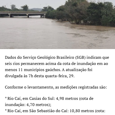
Turuçu
– Falta de energia elétrica.
No litoral gaúcho, a Marinha do Brasil emitiu alerta de
ressaca com ondas de 2,5 a 3,5 metros, intensificando
ainda mais os riscos à população costeira.
Previsão para os próximos dias
Na
terça-feira, 29
, uma massa de ar polar avança sobre o
estado, mantendo as temperaturas em declínio. A
Dados do Serviço Geológico Brasileiro (SGB) indicam que
previsão indica continuidade de chuva isolada em áreas
seis rios permanecem acima da cota de inundação em ao
como a Região Metropolitana, Litoral Norte, Serra e
menos 11 municípios gaúchos. A atualização foi
Norte, por conta da circulação de umidade trazida do
divulgada às 7h desta quarta-feira, 29.
oceano. Em outras regiões, o tempo tende a firmar.
Conforme o levantamento, as medições registradas são:
Já entre
quarta, 30
, e
quinta-feira, 31
, o tempo deverá
permanecer estável em todo o território gaúcho, sem
* Rio Caí, em Caxias do Sul: 4,98 metros (cota de
previsão de chuvas. O frio, no entanto, continuará, com
inundação: 4,70 metros);
temperaturas baixas devido à presença da massa polar.
* Rio Caí, em São Sebastião do Caí: 10,80 metros (cota: