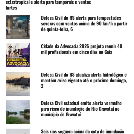
Meteorologia (Inmet) para vendavais com rajadas entre
extratropical e alerta para temporais e ventos
fortes
60 e 100 km/h. As regiões mais afetadas foram a
Metropolitana de Porto Alegre, a Serra, o Sudeste e parte
Defesa Civil do RS alerta para tempestades
da Região Central.
severas com ventos acima de 90 km/h a partir
de quinta-feira, 6
Além da capital, diversas cidades gaúchas
reportaram danos à Defesa Civil:
Cidade da Advocacia 2026 projeta reunir 40
mil profissionais em cinco dias no Cais
Cachoeira do Sul
– Alagamentos foram
registrados às margens da BR-153. A área foi
sinalizada para segurança.
Defesa Civil do RS atualiza alerta hidrológico e
mantém aviso vigente até o próximo domingo,
Capão da Canoa
– Queda de estrutura de prédio
2
em construção sobre uma residência.
Capivari do Sul
– Dois postes de energia elétrica
Defesa Civil estadual emite alerta vermelho
caíram na RSC-101.
para risco de inundação do Rio Gravataí no
município de Gravataí
Cerro Grande do Sul
– Relatado o isolamento de
área e queda de poste de energia.
Seis rios seguem acima da cota de inundação