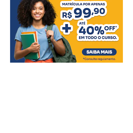
Em Santa Tereza, 24 famílias removidas de áreas sujeitas
a inundações não foram afetadas pelas cheias registradas
em julho. Em Estrela, a necessidade de remoções caiu de
600 para 60 famílias, enquanto em Encantado o número
foi reduzido de 350 para 89 famílias após as intervenções
preventivas.
Orientação à população
O governador Eduardo Leite e a Defesa Civil reforçaram
que, apesar dos avanços na previsão meteorológica, os
fenômenos climáticos ainda apresentam incertezas. A
orientação é para que a população acompanhe os alertas
oficiais, conheça os planos de contingência de seus
municípios e siga as recomendações das autoridades
durante os períodos de instabilidade.