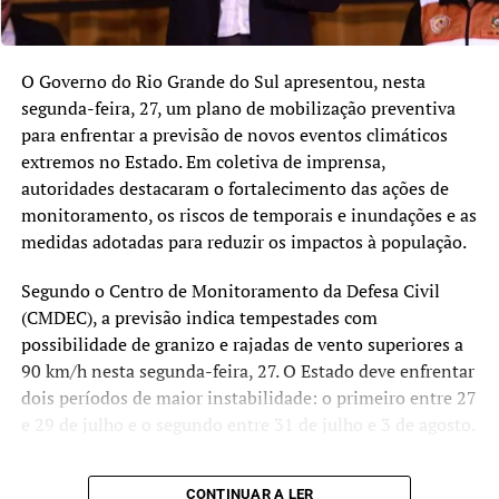
O Governo do Rio Grande do Sul apresentou, nesta
segunda-feira, 27, um plano de mobilização preventiva
para enfrentar a previsão de novos eventos climáticos
extremos no Estado. Em coletiva de imprensa,
autoridades destacaram o fortalecimento das ações de
monitoramento, os riscos de temporais e inundações e as
medidas adotadas para reduzir os impactos à população.
Segundo o Centro de Monitoramento da Defesa Civil
(CMDEC), a previsão indica tempestades com
possibilidade de granizo e rajadas de vento superiores a
90 km/h nesta segunda-feira, 27. O Estado deve enfrentar
dois períodos de maior instabilidade: o primeiro entre 27
e 29 de julho e o segundo entre 31 de julho e 3 de agosto.
Os volumes de chuva podem atingir 150 milímetros em
CONTINUAR A LER