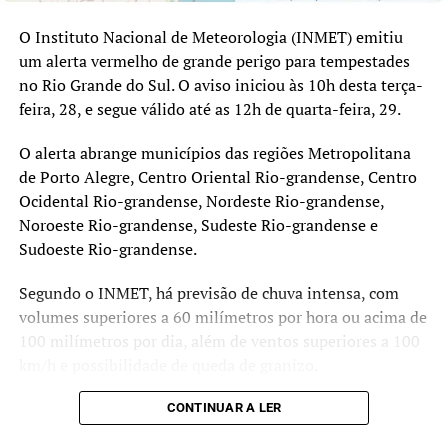
O Instituto Nacional de Meteorologia (INMET) emitiu
um alerta vermelho de grande perigo para tempestades
no Rio Grande do Sul. O aviso iniciou às 10h desta terça-
feira, 28, e segue válido até as 12h de quarta-feira, 29.
O alerta abrange municípios das regiões Metropolitana
de Porto Alegre, Centro Oriental Rio-grandense, Centro
Ocidental Rio-grandense, Nordeste Rio-grandense,
Noroeste Rio-grandense, Sudeste Rio-grandense e
Sudoeste Rio-grandense.
Segundo o INMET, há previsão de chuva intensa, com
volumes superiores a 60 milímetros por hora ou acima de
100 milímetros por dia, além de ventos superiores a 100
km/h e possibilidade de queda de granizo.
O aviso indica risco de grandes danos em edificações,
CONTINUAR A LER
queda de árvores, interrupção no fornecimento de