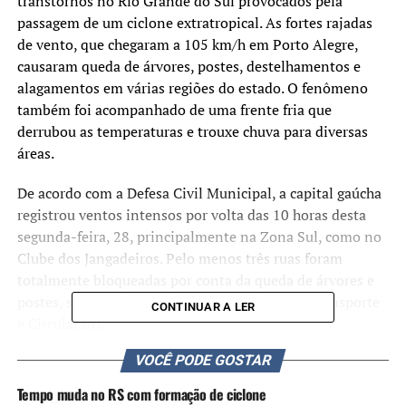
transtornos no Rio Grande do Sul provocados pela
passagem de um ciclone extratropical. As fortes rajadas
de vento, que chegaram a 105 km/h em Porto Alegre,
causaram queda de árvores, postes, destelhamentos e
alagamentos em várias regiões do estado. O fenômeno
também foi acompanhado de uma frente fria que
derrubou as temperaturas e trouxe chuva para diversas
áreas.
De acordo com a Defesa Civil Municipal, a capital gaúcha
registrou ventos intensos por volta das 10 horas desta
segunda-feira, 28, principalmente na Zona Sul, como no
Clube dos Jangadeiros. Pelo menos três ruas foram
totalmente bloqueadas por conta da queda de árvores e
postes, segundo a EPTC (Empresa Pública de Transporte
CONTINUAR A LER
e Circulação).
VOCÊ PODE GOSTAR
Até o fim da tarde de segunda, permaneceu em vigor um
alerta laranja emitido pelo Instituto Nacional de
Tempo muda no RS com formação de ciclone