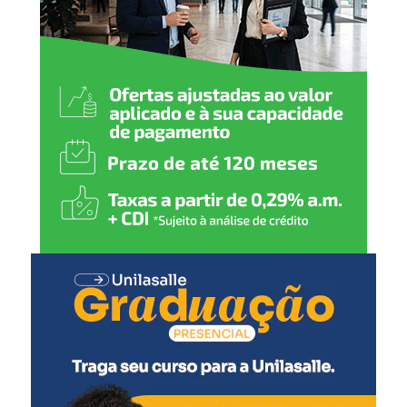
Monitoramento ampliado
O Estado informou que o Centro de Monitoramento da
Defesa Civil conta com uma equipe formada por 8
meteorologistas e 7 hidrólogos. A estrutura inclui 130
estações hidrometeorológicas e um sistema de radares
em expansão, com novos equipamentos previstos para
ampliar a cobertura em todo o Rio Grande do Sul.
Outra ferramenta destacada é o sistema de Cell
Broadcast, que permite o envio de alertas diretamente
para os celulares das pessoas localizadas em áreas de
risco.
Ações preventivas reduzem impactos
Durante a apresentação, o governo destacou resultados
obtidos por meio de políticas de prevenção e
reassentamento de famílias em áreas vulneráveis.