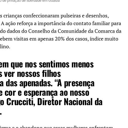
 de privação de liberdade em Guaíba
s crianças confeccionaram pulseiras e desenhos,
A ação reforça a importância do contato familiar para
undo dados do Conselho da Comunidade da Comarca da
cebem visitas em apenas 20% dos casos, índice muito
lino.
em que nos sentimos menos
 ver nossos filhos
ma das apenadas. “A presença
e cor e esperança ao nosso
o Crucciti, Diretor Nacional da
.
estigma e o abandono que essas mulheres enfrentam.