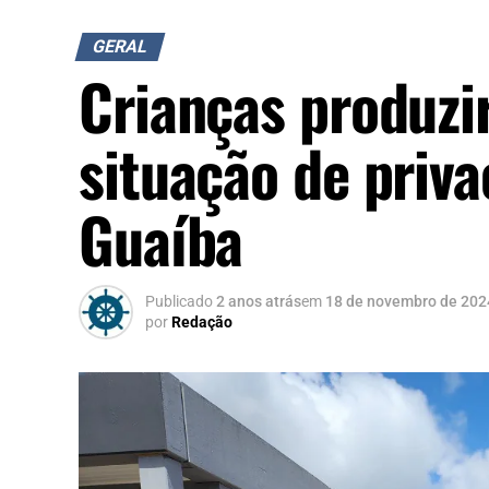
GERAL
Crianças produzi
situação de priv
Guaíba
Publicado
2 anos atrás
em
18 de novembro de 202
por
Redação