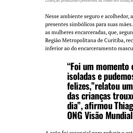
Crianças produziram presentes as mães em situação
Nesse ambiente seguro e acolhedor, a
presentes simbólicos para suas mães. 
as mulheres encarceradas, que, seg
Região Metropolitana de Curitiba, re
inferior ao do encarceramento mascu
“Foi um momento 
isoladas e pudemos
felizes,”relatou u
das crianças troux
dia”, afirmou Thiag
ONG Visão Mundial
A ação foi essencial para reduzir o 