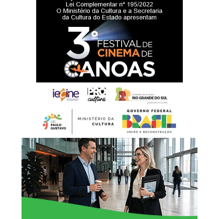
ressaltou a importância da estrutura para o cotidiano
escolar.
“Uma escola bem
estruturada oferece
melhores condições para
que os estudantes
aprendam, convivam e se
desenvolvam. A reforma da
quadra e a requalificação
do pátio também
representam um avanço
importante na inclusão,
garantindo que todos os