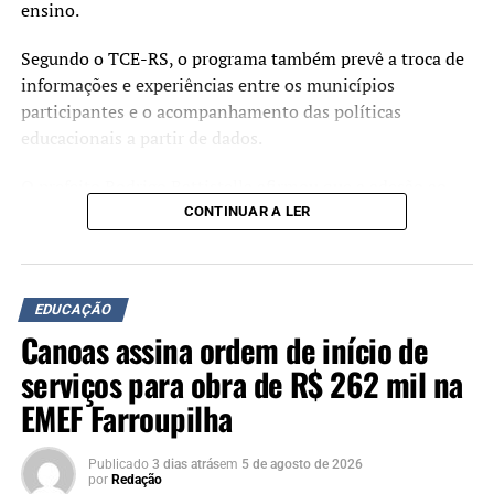
ensino.
Segundo o TCE-RS, o programa também prevê a troca de
informações e experiências entre os municípios
participantes e o acompanhamento das políticas
educacionais a partir de dados.
O prefeito Rodrigo Battistella afirmou que a adesão ao
programa deverá contribuir para o planejamento das
CONTINUAR A LER
ações na área da educação.
“Cada avanço na educação
EDUCAÇÃO
representa uma
Canoas assina ordem de início de
oportunidade a mais para
serviços para obra de R$ 262 mil na
nossas crianças e jovens.
EMEF Farroupilha
Ao aderirmos ao Educa
Publicado
3 dias atrás
em
5 de agosto de 2026
Mais RS, reafirmamos que
por
Redação