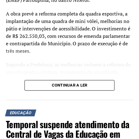
estudantes no centro das
(EMEF) Farroupilha, no bairro Niterói.
decisões.”
A obra prevê a reforma completa da quadra esportiva, a
implantação de uma quadra de mini vôlei, melhorias no
pátio e intervenções de acessibilidade. O investimento é
A secretária municipal de Educação, Margarete Ferretti,
de R$ 262.550,03, com recursos de emenda parlamentar
também comentou a participação do município no
e contrapartida do Município. O prazo de execução é de
programa.
três meses.
“Nossa rede vem
Segundo a Prefeitura, as melhorias incluem a reforma do
construindo uma trajetória
piso da quadra, pintura, recuperação do alambrado,
drenagem do parquinho, instalação de mesas e bancos,
de importantes avanços, e
CONTINUAR A LER
adequação das calçadas para acessibilidade e a
o Educa Mais RS chega para
requalificação do pátio coberto. Ao todo, serão realizadas
somar a esse processo.
intervenções em uma área de 378,9 metros quadrados.
Teremos ainda mais
EDUCAÇÃO
Durante o ato de assinatura, o prefeito Airton Souza
Temporal suspende atendimento da
instrumentos para
afirmou que a qualificação da estrutura escolar faz parte
dos investimentos na rede municipal de ensino.
Central de Vagas da Educação em
acompanhar indicadores,