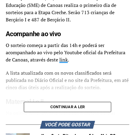
Educação (SME) de Canoas realiza o primeiro dia de
sorteios para a Etapa Creche. Serão 713 crianças de
Berçário I e 487 de Berçário II.
Acompanhe ao vivo
O sorteio começa a partir das 14h e poderá ser
acompanhado ao vivo pelo Youtube oficial da Prefeitura
de Canoas, através deste
link
.
A lista atualizada com os novos classificados será
publicada no Diário Oficial e no site da Prefeitura, em até
cinco dias úteis após a realização do sorteio.
Maternal I e II
CONTINUAR A LER
Na quinta-feira, 29, será realizado o sorteio para as
turmas de Maternal I e II, com 781 crianças.
VOCÊ PODE GOSTAR