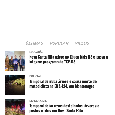
Educação Física do
primeiro ao nono ano e
muitos deles realizam
atividades físicas somente
na escola. A revitalização
da quadra será fundamental
ÚLTIMAS
POPULAR
VIDEOS
para que tenham mais
EDUCAÇÃO
Nova Santa Rita adere ao Educa Mais RS e passa a
qualidade nas aulas. Além
integrar programa do TCE-RS
disso, a questão da
acessibilidade é muito
POLICIAL
Temporal derruba árvore e causa morte de
importante, já que temos
motociclista na ERS-124, em Montenegro
alunos cadeirantes que
também participam das
DEFESA CIVIL
Temporal deixa casas destelhadas, árvores e
aulas de educação física e
postes caídos em Nova Santa Rita