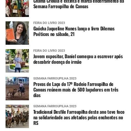
Chama Crioula é extinta e marca encerramento da
Semana Farroupilha de Canoas
FEIRA DO LIVRO 2023
Gaúcha Jaqueline Nunes lança o livro Dilemas
Poéticos no sábado, 21
FEIRA DO LIVRO 2023
Jovem expositor, Daniel começou a escrever após
descobrir doença do irmão
SEMANA FARROUPILHA 2023
Provas de Laço do 17º Rodeio Farroupilha de
Canoas reúnem mais de 500 laçadores em três
dias
SEMANA FARROUPILHA 2023
Tradicional Desfile Farroupilha deste ano teve foco
na solidariedade aos afetados pelas enchentes no
RS