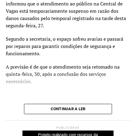
informou que o atendimento ao público na Central de
Com a assinatura do termo, Nova Santa Rita formalizou a
Vagas está temporariamente suspenso em razão dos
O vice-prefeito Rodrigo Busato destacou que a obra deve
adesão ao programa.
danos causados pelo temporal registrado na tarde desta
contribuir para as atividades desenvolvidas na escola.
segunda-feira, 27.
“Essa intervenção vai muito
Segundo a secretaria, o espaço sofreu avarias e passará
além da infraestrutura.
por reparos para garantir condições de segurança e
Estamos criando um
funcionamento.
ambiente mais acolhedor,
A previsão é de que o atendimento seja retomado na
acessível e adequado para o
quinta-feira, 30, após a conclusão dos serviços
necessários.
desenvolvimento das
atividades pedagógicas,
esportivas e de
CONTINUAR A LER
convivência.”
PUBLICIDADE
A secretária municipal da Educação, Beth Colombo,