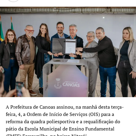
Nova Santa Rita continuará
investindo em gestão,
planejamento e inovação
para oferecer uma
educação pública cada vez
mais forte, humana e
preparada para os desafios
do presente e do futuro.
Essa parceria com o
Tribunal de Contas
fortalece nosso trabalho e
A Prefeitura de Canoas assinou, na manhã desta terça-
feira, 4, a Ordem de Início de Serviços (OIS) para a
nos ajuda a aperfeiçoar
reforma da quadra poliesportiva e a requalificação do
políticas que colocam os
pátio da Escola Municipal de Ensino Fundamental