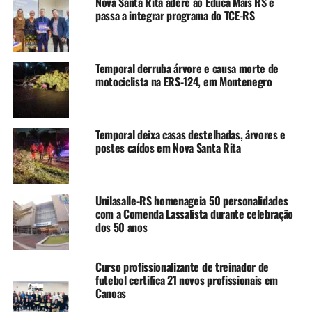
Nova Santa Rita adere ao Educa Mais RS e
TÓPICOS RELACIONADOS:
BERÇÁRIO
CANOAS
CRECHE
passa a integrar programa do TCE-RS
ETAPA CRECHE
FEATURED
MATERNO
REGIÃO METROPOLITANA
RIO GRANDE DO SUL
RS
SECRETARIA MUNICIPAL DE EDUCAÇÃO
SME
SORTEIO
VAGAS
Temporal derruba árvore e causa morte de
A SEGUIR UP
motociclista na ERS-124, em Montenegro
Divulgado resultado do 2º sorteio de vagas para a Etapa
Creche em Canoas
NÃO SE ESQUEÇA
Temporal deixa casas destelhadas, árvores e
Abertas as inscrições para curso na área da alimentação
postes caídos em Nova Santa Rita
em Porto Alegre
Unilasalle-RS homenageia 50 personalidades
com a Comenda Lassalista durante celebração
dos 50 anos
Curso profissionalizante de treinador de
futebol certifica 21 novos profissionais em
Canoas