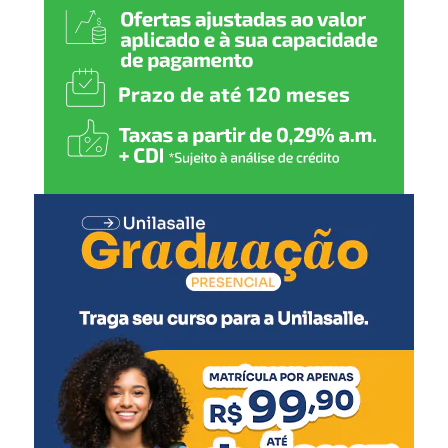
alunos possam participar
das atividades com
segurança, conforto e
autonomia.”
A secretária-adjunta de Projetos e Captação de Recursos,
Jerusa Mattos, detalhou as intervenções previstas.
“Serão realizadas reformas
para qualificar o pátio
escolar, a drenagem do
parquinho, implantação de
mobiliários como mesas e
bancos e a acessibilidade