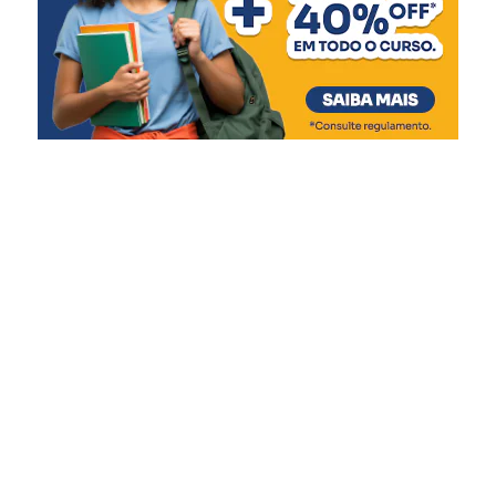
das calçadas. Também
teremos a reforma do pátio
coberto para adaptação de
uma quadra de mini vôlei,
além da reforma da quadra
poliesportiva, com novo
piso, pintura e recuperação
do alambrado.”
A diretora da EMEF Farroupilha, Juliana Volcanoglo
Biehl, afirmou que a obra terá impacto na rotina dos 460
estudantes atendidos pela escola, entre eles 70 alunos de
inclusão.
“Nossos alunos praticam