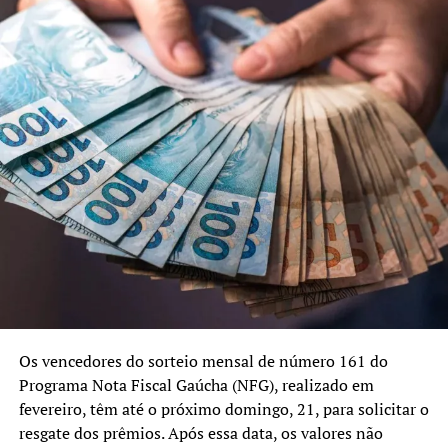
TÓPICOS RELACIONADOS:
AUXÍLIO RECONSTRUÇÃO
BENEFÍCIO
ENCHENTE
FRAUDE
GOVERNO FEDERAL
PAGAMENTO
RIO GRANDE DO SUL
A SEGUIR UP
Cadastros para Auxílio Reconstrução têm prazo
prorrogado mais uma vez
NÃO SE ESQUEÇA
Indústria tem queda de 26,2% em maio no RS
Os vencedores do sorteio mensal de número 161 do
Programa Nota Fiscal Gaúcha (NFG), realizado em
fevereiro, têm até o próximo domingo, 21, para solicitar o
resgate dos prêmios. Após essa data, os valores não