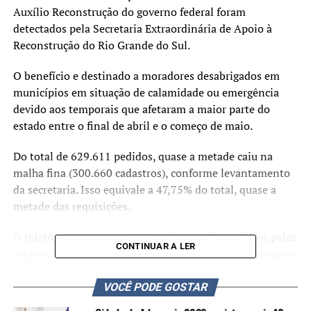
Auxílio Reconstrução do governo federal foram
detectados pela Secretaria Extraordinária de Apoio à
Reconstrução do Rio Grande do Sul.
O benefício e destinado a moradores desabrigados em
municípios em situação de calamidade ou emergência
devido aos temporais que afetaram a maior parte do
estado entre o final de abril e o começo de maio.
Do total de 629.611 pedidos, quase a metade caiu na
malha fina (300.660 cadastros), conforme levantamento
da secretaria. Isso equivale a 47,75% do total, quase a
metade das requisições.
O relatório aponta que 1.262 cadastros foram feitos pelas
CONTINUAR A LER
prefeituras em nome de pessoas já falecidas, na tentativa
de receber a parcela única, no valor de R$ 5.100. De
acordo com o documento, outras 150.638 pessoas
VOCÊ PODE GOSTAR
cadastradas não moram em áreas atingidas pelas chuvas