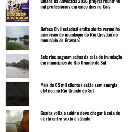
Cidade da Advocacia 2026 projeta reunir 40
volumosas. Outra inconsistência verificada é a de
mil profissionais em cinco dias no Cais
152.780 famílias que não tiveram o endereço
confirmado.
Defesa Civil estadual emite alerta vermelho
O cadastro duplo também configura irregularidade. Este é
para risco de inundação do Rio Gravataí no
o caso de 2.721 pessoas com solicitação do auxílio feita
município de Gravataí
por mais de uma prefeitura, o que é vedado pela Medida
Provisória que criou o Auxílio Reconstrução do governo
Seis rios seguem acima da cota de inundação
federal.
em municípios do Rio Grande do Sul
O ministro da Secretaria Extraordinária de Apoio à
Reconstrução do Rio Grande do Sul, Paulo Pimenta, disse
Mais de 65 mil clientes estão sem energia
no sábado, 13, que o Poder Executivo vai investigar as
elétrica no Rio Grande do Sul
situações suspeitas.
Pimenta afirmou que governo federal tem um sistema
Guaíba volta a subir e deve chegar à cota de
rigoroso de checagem para impedir tentativas de fraudes
alerta entre sexta e sábado
e que haverá responsabilização de quem fizer uso
incorreto do dinheiro público. “Se efetivamente algum