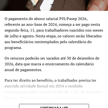
Com o novo reajuste, a distribuidora afirma que a
atualização tarifária segue os critérios previstos pela
agência reguladora, que avalia anualmente os custos
O pagamento do abono salarial PIS/Pasep 2026,
envolvidos na prestação do serviço de fornecimento de
referente ao ano-base de 2024, começa a ser pago nesta
energia.
segunda-feira, 15, para trabalhadores nascidos nos meses
de julho e agosto. Nesta etapa, os valores serão liberados
aos beneficiários contemplados pelo calendário do
programa.
Os recursos poderão ser sacados até 30 de dezembro de
2026, data que marca o encerramento do calendário
anual de pagamentos.
Para ter direito ao benefício, o trabalhador precisa ter
exercido atividade formal em 2024 e recebido
remuneração média mensal de até R$ 2.765,93 durante o
período considerado para a concessão do abono.
CONTINUAR A LER