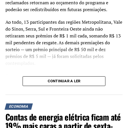
reclamados retornam ao orçamento do programa e
poderão ser redistribuídos em futuras premiações.
Ao todo, 13 participantes das regiões Metropolitana, Vale
do Sinos, Serra, Sul e Fronteira Oeste ainda não
retiraram seus prêmios de R$ 1 mil cada, somando R$ 13
mil pendentes de resgate. As demais premiações do
sorteio — um prêmio principal de R$ 50 mil e dez
prêmios de R$ 5 mil — já foram solicitadas pelos
contemplados.
Os participantes cadastrados no programa podem
CONTINUAR A LER
verificar se possuem valores disponíveis acessando o site
ou o aplicativo do Nota Fiscal Gaúcha. Após o login com a
conta gov.br, a consulta deve ser feita na aba “Meus
Prêmios”.
ECONOMIA
Contas de energia elétrica ficam até
O pagamento pode ser solicitado para conta bancária do
Banrisul ou por meio de Pix, desde que a chave
19% mais caras a partir de sexta-