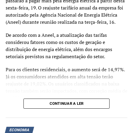
passarão a pagar mais pela energia elétrica a partir desta
sexta-feira, 19. O reajuste tarifário anual da empresa foi
autorizado pela Agência Nacional de Energia Elétrica
(Aneel) durante reunião realizada na terça-feira, 16.
De acordo com a Aneel, a atualização das tarifas
considerou fatores como os custos de geração e
distribuição de energia elétrica, além dos encargos
setoriais previstos na regulamentação do setor.
Para os clientes residenciais, o aumento será de 14,97%.
Já os consumidores atendidos em alta tensão terão
reajuste de 19,02%. Os usuários classificados na baixa
tensão também serão impactados, com correção média de
14,93% nas tarifas.
CONTINUAR A LER
A RGE Sul é responsável pelo fornecimento de energia
para aproximadamente 3,19 milhões de unidades
consumidoras em diversas regiões do Rio Grande do Sul.
ECONOMIA