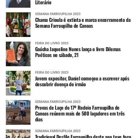
Literário
SEMANA FARROUPILHA 2023
Chama Crioula é extinta e marca encerramento da
Semana Farroupilha de Canoas
FEIRA DO LIVRO 2023
Gaúcha Jaqueline Nunes lança o livro Dilemas
Poéticos no sábado, 21
FEIRA DO LIVRO 2023
Jovem expositor, Daniel começou a escrever após
descobrir doença do irmão
SEMANA FARROUPILHA 2023
Provas de Laço do 17º Rodeio Farroupilha de
Canoas reúnem mais de 500 laçadores em três
dias
SEMANA FARROUPILHA 2023
Tradicional Desfile Farroupilha deste ano teve foco