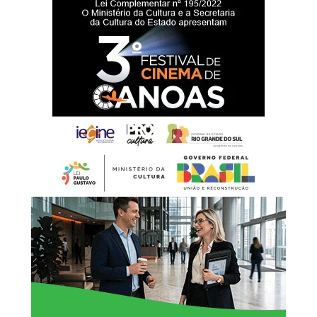
Battistella afirmou que a entrega da nova sede representa
um reforço na estrutura da rede de proteção à infância e à
adolescência.
“Hoje entregamos muito
mais do que um prédio.
Estamos oferecendo um
espaço preparado para
acolher nossas crianças e
adolescentes com
dignidade, respeito e
segurança. Cada ambiente
foi pensado para
proporcionar conforto e
contribuir para um