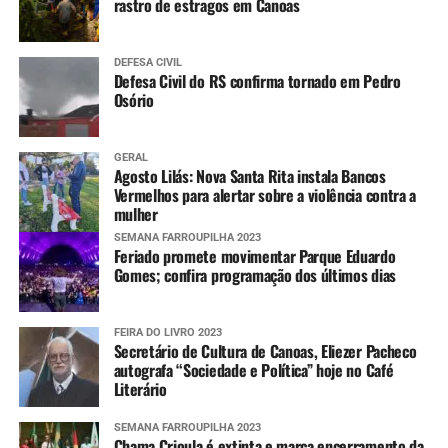
rastro de estragos em Canoas
DEFESA CIVIL
Defesa Civil do RS confirma tornado em Pedro
Osório
GERAL
Agosto Lilás: Nova Santa Rita instala Bancos
Vermelhos para alertar sobre a violência contra a
mulher
SEMANA FARROUPILHA 2023
Feriado promete movimentar Parque Eduardo
Gomes; confira programação dos últimos dias
FEIRA DO LIVRO 2023
Secretário de Cultura de Canoas, Eliezer Pacheco
autografa “Sociedade e Política” hoje no Café
Literário
SEMANA FARROUPILHA 2023
Chama Crioula é extinta e marca encerramento da