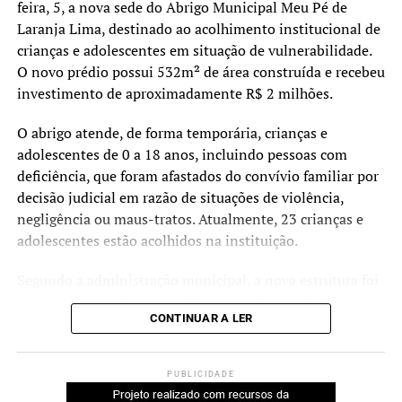
feira, 5, a nova sede do Abrigo Municipal Meu Pé de
Laranja Lima, destinado ao acolhimento institucional de
crianças e adolescentes em situação de vulnerabilidade.
O novo prédio possui 532m² de área construída e recebeu
investimento de aproximadamente R$ 2 milhões.
O abrigo atende, de forma temporária, crianças e
adolescentes de 0 a 18 anos, incluindo pessoas com
deficiência, que foram afastados do convívio familiar por
decisão judicial em razão de situações de violência,
negligência ou maus-tratos. Atualmente, 23 crianças e
adolescentes estão acolhidos na instituição.
Segundo a administração municipal, a nova estrutura foi
planejada para oferecer ambientes mais amplos,
CONTINUAR A LER
acessíveis e adequados às necessidades dos acolhidos e
das equipes que atuam no serviço.
PUBLICIDADE
Durante a cerimônia de inauguração, o prefeito Rodrigo