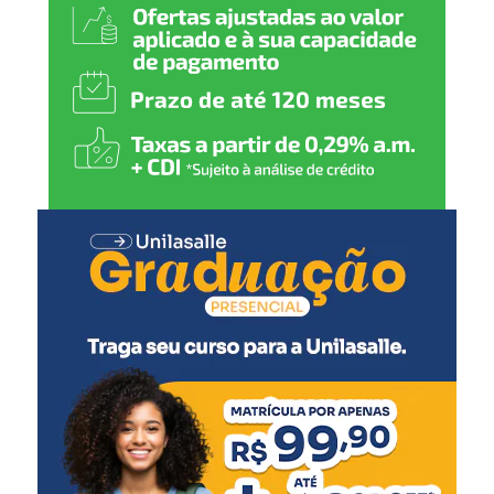
atendimento cada vez mais
humanizado, fortalecendo a
rede de proteção de Nova
Santa Rita”, declarou.
A secretária municipal de Desenvolvimento Social,
Solange Lewandoski Laubine, destacou que a nova sede
oferece melhores condições para o atendimento e para o
trabalho das equipes responsáveis pelo acolhimento.
“O acolhimento
institucional exige uma
estrutura adequada e um
ambiente que transmita
cuidado e segurança. Este