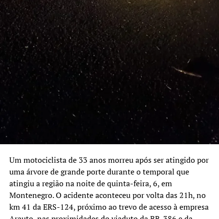
(51 3425-7643).
COLETA DE LIXO
A coleta domiciliar manual e a de container seguirão
ocorrendo normalmente.
FAZENDA
O atendimento online ocorrerá normalmente pelo
endereço eletrônico:
http://sistemas.canoas.rs.gov.br/portaldafazenda/servlet/wl
PROCON e CENTROS DE ACESSO A DIREITOS (CADs)
Haverá recesso a partir das 14h de sexta-feira, 9. Retorno
das atividades será na quarta-feira, 14, a partir das 12h.
Um motociclista de 33 anos morreu após ser atingido por
GUARDA MUNICIPAL
uma árvore de grande porte durante o temporal que
A Guarda Municipal operará 24h por dia. Para relatar
atingiu a região na noite de quinta-feira, 6, em
ocorrências deve-se ligar para o Centro Integrado de
Montenegro. O acidente aconteceu por volta das 21h, no
Comando e Controle (CICC) no 153.
km 41 da ERS-124, próximo ao trevo de acesso à empresa
Arauto, nas proximidades do viaduto da BR-386 e da