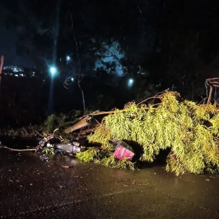
Disque Mulher funcionará 24h, pelo número (51) 99275-
8146. O Centro de Referência para Mulher não abrirá.
TRANSPORTE
De acordo com a Secretaria de Transportes e Mobilidade
(SMTM), haverá modificações na tabela dos ônibus da
Sogal.
Os horários de segunda-feira, 12, serão iguais aos de
sábado, e terão acréscimo de algumas linhas para atender
passageiros do transporte coletivo das regiões do Morart,
Igara, Inst. Federal, Parada 1, João de Barro, Porto Belo e
São Nicolau.
Já na terça-feira, 13, a tabela será a mesma de domingo.
Sábado, 10, e domingo, 11, não terão alterações. Mais
informações e itinerários podem ser verificados pelo site
da empresa (www.sogal.com.br), pelos telefones da Sogal
(51 3472-6233) ou da Diretoria Municipal de Transportes