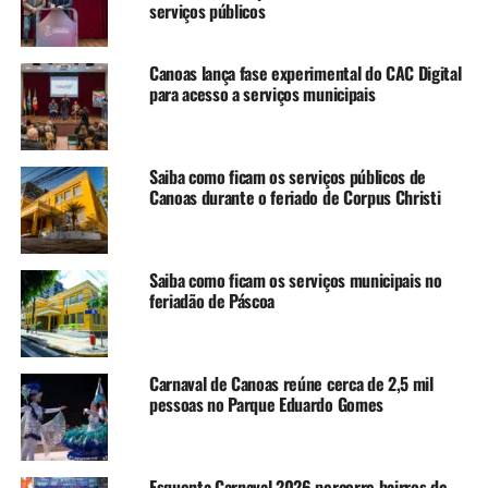
Santos Ferreira, 1864, bairro Marechal Rondon)
serviços públicos
As Unidades de Pronto Atendimento também terão
Canoas lança fase experimental do CAC Digital
atendimento normal:
para acesso a serviços municipais
UPA Hugo Simões Lagranha/24h (Rua Cairu, 600,
bairro Rio Branco)
Saiba como ficam os serviços públicos de
UPA Carlos Giacomazzi/24h (Avenida Boqueirão,
Canoas durante o feriado de Corpus Christi
2900, bairro Guajuviras)
UPA Liberty Dick Conter/24h (Rua Caçapava, 201,
Saiba como ficam os serviços municipais no
bairro Mathias Velho)
feriadão de Páscoa
As Unidades de Saúde (US) não abrirão. O SAMU segue
no atendimento 24h pelo telefone 192. Os Centros de
Atenção Psicossocial (CAPS) Novos Tempos e Arco Íris
Carnaval de Canoas reúne cerca de 2,5 mil
estarão fechados. Já os CAPS III Recanto dos Girassóis,
pessoas no Parque Eduardo Gomes
Amanhecer e Travessia estarão abertos em regime de
plantão.
Esquenta Carnaval 2026 percorre bairros de