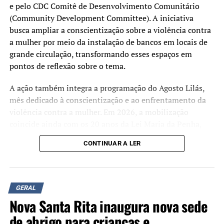
dia – mesmo horário em que serão retomadas as
e pelo CDC Comitê de Desenvolvimento Comunitário
matrículas. Na Central de Vagas, o horário será o mesmo.
(Community Development Committee). A iniciativa
busca ampliar a conscientização sobre a violência contra
CULTURA
a mulher por meio da instalação de bancos em locais de
Os espaços culturais, como a Biblioteca Pública e museus,
grande circulação, transformando esses espaços em
estarão fechados durante o período.
pontos de reflexão sobre o tema.
TÓPICOS RELACIONADOS:
CARNAVAL
FERIADO
A ação também integra a programação do Agosto Lilás,
SERVIÇOS PÚBLICOS
mês dedicado à conscientização e ao enfrentamento da
violência contra a mulher. Em 2026, a mobilização
A SEGUIR UP
Final de semana de Carnaval terá temperaturas altas na
coincide ainda com os 20 anos da Lei Maria da Penha,
cidade
marco da legislação brasileira de proteção às mulheres
CONTINUAR A LER
em situação de violência.
NÃO SE ESQUEÇA
Incêndio atinge Ecoponto no bairro Guajuviras
Além da instalação dos bancos, estão sendo realizadas
oficinas de pintura e rodas de conversa para discutir a
GERAL
prevenção da violência de gênero e divulgar informações
Nova Santa Rita inaugura nova sede
sobre a rede de proteção às vítimas.
de abrigo para crianças e