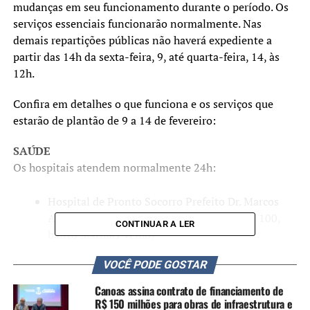
mudanças em seu funcionamento durante o período. Os
serviços essenciais funcionarão normalmente. Nas
demais repartições públicas não haverá expediente a
partir das 14h da sexta-feira, 9, até quarta-feira, 14, às
12h.
Confira em detalhes o que funciona e os serviços que
estarão de plantão de 9 a 14 de fevereiro:
SAÚDE
Os hospitais atendem normalmente 24h:
Hospital de Pronto Socorro Prefeito Dr. Marcos
Antônio Ronchetti – HPSC (Rua Caçapava, 100,
CONTINUAR A LER
bairro Mathias Velho)
Hospital Universitário de Canoas – HU (Avenida
VOCÊ PODE GOSTAR
Farroupilha, 8001, bairro São José)
Canoas assina contrato de financiamento de
Hospital Nossa Senhora das Graças – HNSG (Av.
R$ 150 milhões para obras de infraestrutura e