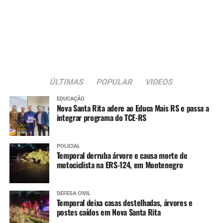
13.019/2014, que regulamenta as parcerias entre o poder
público e organizações da sociedade civil.
A nova sede passa a integrar a estrutura da rede
municipal de assistência social voltada ao atendimento
de crianças e adolescentes em situação de acolhimento
institucional.
ÚLTIMAS
POPULAR
VIDEOS
EDUCAÇÃO
Nova Santa Rita adere ao Educa Mais RS e passa a
integrar programa do TCE-RS
POLICIAL
Temporal derruba árvore e causa morte de
motociclista na ERS-124, em Montenegro
DEFESA CIVIL
Temporal deixa casas destelhadas, árvores e
postes caídos em Nova Santa Rita