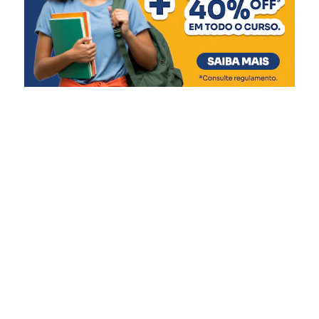
novo espaço amplia nossa
capacidade de atendimento
e garante mais qualidade
de vida às crianças e
adolescentes, respeitando
suas necessidades e
promovendo um ambiente
mais acolhedor durante
esse período tão delicado”,
afirmou.
A gestão do Abrigo Municipal é realizada em parceria
com a Associação Beneficente Evangélica da Floresta
Imperial (ABEFI), conforme previsto na Lei Federal nº