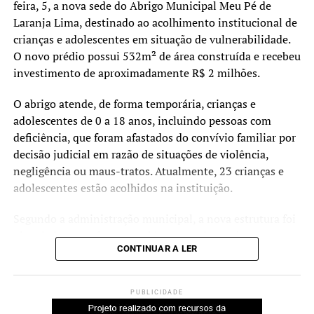
feira, 5, a nova sede do Abrigo Municipal Meu Pé de
Laranja Lima, destinado ao acolhimento institucional de
crianças e adolescentes em situação de vulnerabilidade.
O novo prédio possui 532m² de área construída e recebeu
investimento de aproximadamente R$ 2 milhões.
O abrigo atende, de forma temporária, crianças e
adolescentes de 0 a 18 anos, incluindo pessoas com
deficiência, que foram afastados do convívio familiar por
decisão judicial em razão de situações de violência,
negligência ou maus-tratos. Atualmente, 23 crianças e
adolescentes estão acolhidos na instituição.
Segundo a administração municipal, a nova estrutura foi
planejada para oferecer ambientes mais amplos,
CONTINUAR A LER
acessíveis e adequados às necessidades dos acolhidos e
das equipes que atuam no serviço.
PUBLICIDADE
Durante a cerimônia de inauguração, o prefeito Rodrigo