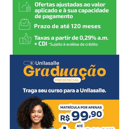
atendimento cada vez mais
humanizado, fortalecendo a
rede de proteção de Nova
Santa Rita”, declarou.
A secretária municipal de Desenvolvimento Social,
Solange Lewandoski Laubine, destacou que a nova sede
oferece melhores condições para o atendimento e para o
trabalho das equipes responsáveis pelo acolhimento.
“O acolhimento
institucional exige uma
estrutura adequada e um
ambiente que transmita
cuidado e segurança. Este