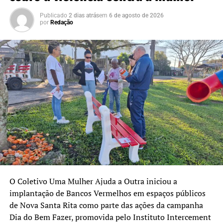
parcialmente a pista. Ninguém ficou ferido. Os bombeiros
Publicado
2 dias atrás
em
6 de agosto de 2026
realizaram a remoção da árvore e do veículo para a
por
Redação
liberação do trânsito.
O Coletivo Uma Mulher Ajuda a Outra iniciou a
implantação de Bancos Vermelhos em espaços públicos
de Nova Santa Rita como parte das ações da campanha
Dia do Bem Fazer, promovida pelo Instituto Intercement