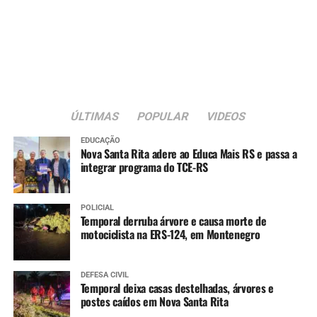
13.019/2014, que regulamenta as parcerias entre o poder
público e organizações da sociedade civil.
A nova sede passa a integrar a estrutura da rede
municipal de assistência social voltada ao atendimento
de crianças e adolescentes em situação de acolhimento
institucional.
ÚLTIMAS
POPULAR
VIDEOS
EDUCAÇÃO
Nova Santa Rita adere ao Educa Mais RS e passa a
integrar programa do TCE-RS
POLICIAL
Temporal derruba árvore e causa morte de
motociclista na ERS-124, em Montenegro
DEFESA CIVIL
Temporal deixa casas destelhadas, árvores e
postes caídos em Nova Santa Rita