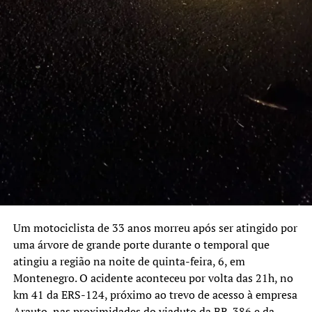
Tirar as condições que favoreçam a proliferação do
mosquito é o método mais eficaz de controle e combate
ao aedes e às doenças transmitidas por ele.
Fiscalização
As equipes da SMS realizam diferentes ações de
fiscalização e controle da doença. Alguns pontos que
apresentam maior risco são monitorados
quinzenalmente, como os cemitérios, floriculturas,
borracharias e depósitos de veículos.
No caso de uma notificação de suspeita de dengue, é
Um motociclista de 33 anos morreu após ser atingido por
realizada uma visitação imóvel por imóvel em um raio de
uma árvore de grande porte durante o temporal que
150 metros. Além disso, realiza-se uma pulverização com
atingiu a região na noite de quinta-feira, 6, em
inseticida na mesma área, para minimizar o ciclo de
Montenegro. O acidente aconteceu por volta das 21h, no
transmissão no local.
km 41 da ERS-124, próximo ao trevo de acesso à empresa
Arauto, nas proximidades do viaduto da BR-386 e da