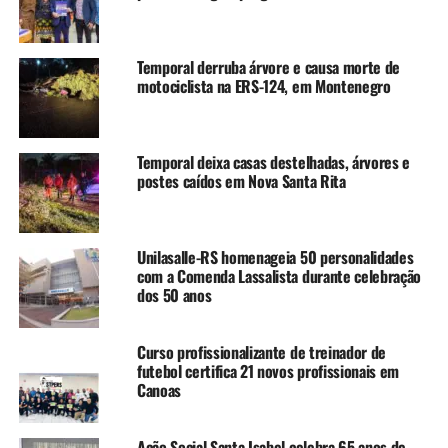
objetivo das ações é diminuir a infestação do Aedes,
evitando uma possível circulação viral e dificultando o
estabelecimento do ciclo de transmissão no local.
Temporal derruba árvore e causa morte de
motociclista na ERS-124, em Montenegro
A diretora de Atenção à Vigilância em Saúde da SMS,
Simone Rodrigues, destaca a importância da atenção dos
canoenses para o risco da doença.
Temporal deixa casas destelhadas, árvores e
postes caídos em Nova Santa Rita
“Neste momento, é
fundamental que a
Unilasalle-RS homenageia 50 personalidades
população seja parceira do
com a Comenda Lassalista durante celebração
poder público no
dos 50 anos
enfrentamento da dengue.
Curso profissionalizante de treinador de
Os munícipes devem
futebol certifica 21 novos profissionais em
Canoas
permitir o acesso dos
agentes aos seus imóveis e
Ação Social Santa Isabel celebra 65 anos de