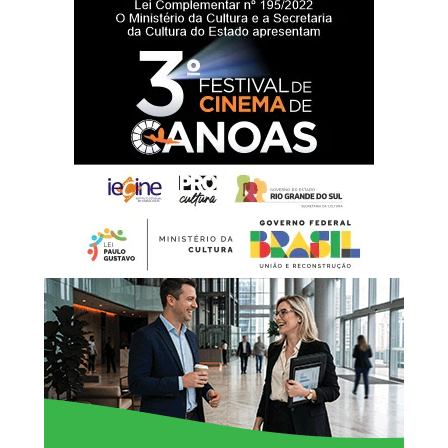
Battistella afirmou que a entrega da nova sede representa
um reforço na estrutura da rede de proteção à infância e à
adolescência.
“Hoje entregamos muito
mais do que um prédio.
Estamos oferecendo um
espaço preparado para
acolher nossas crianças e
adolescentes com
dignidade, respeito e
segurança. Cada ambiente
foi pensado para
proporcionar conforto e
contribuir para um