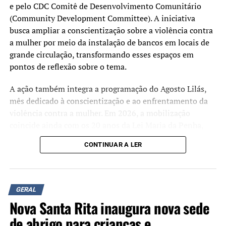
e pelo CDC Comitê de Desenvolvimento Comunitário
(Community Development Committee). A iniciativa
busca ampliar a conscientização sobre a violência contra
a mulher por meio da instalação de bancos em locais de
grande circulação, transformando esses espaços em
pontos de reflexão sobre o tema.
A ação também integra a programação do Agosto Lilás,
mês dedicado à conscientização e ao enfrentamento da
violência contra a mulher. Em 2026, a mobilização
coincide ainda com os 20 anos da Lei Maria da Penha,
marco da legislação brasileira de proteção às mulheres
CONTINUAR A LER
em situação de violência.
Além da instalação dos bancos, estão sendo realizadas
oficinas de pintura e rodas de conversa para discutir a
GERAL
prevenção da violência de gênero e divulgar informações
Nova Santa Rita inaugura nova sede
sobre a rede de proteção às vítimas.
de abrigo para crianças e