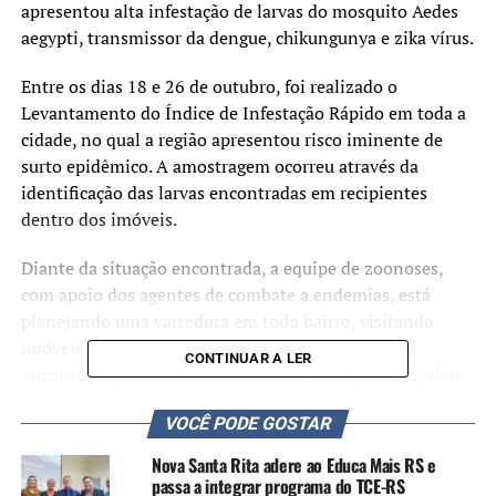
apresentou alta infestação de larvas do mosquito Aedes
aegypti, transmissor da dengue, chikungunya e zika vírus.
Entre os dias 18 e 26 de outubro, foi realizado o
Levantamento do Índice de Infestação Rápido em toda a
cidade, no qual a região apresentou risco iminente de
surto epidêmico. A amostragem ocorreu através da
identificação das larvas encontradas em recipientes
dentro dos imóveis.
Diante da situação encontrada, a equipe de zoonoses,
com apoio dos agentes de combate a endemias, está
planejando uma varredura em todo bairro, visitando
imóveis com o objetivo de eliminar todos os focos
CONTINUAR A LER
encontrados, com tratamento mecânico e químico, além
de fiscalização sanitária.
VOCÊ PODE GOSTAR
Também acontece a coleta das larvas, que são
Nova Santa Rita adere ao Educa Mais RS e
encaminhadas para identificação em laboratório. O
passa a integrar programa do TCE-RS