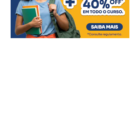
novo espaço amplia nossa
capacidade de atendimento
e garante mais qualidade
de vida às crianças e
adolescentes, respeitando
suas necessidades e
promovendo um ambiente
mais acolhedor durante
esse período tão delicado”,
afirmou.
A gestão do Abrigo Municipal é realizada em parceria
com a Associação Beneficente Evangélica da Floresta
Imperial (ABEFI), conforme previsto na Lei Federal nº