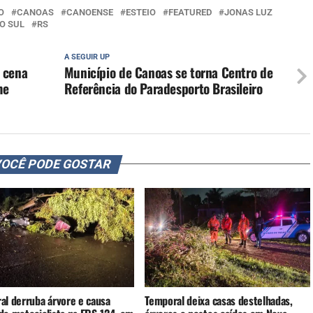
O
CANOAS
CANOENSE
ESTEIO
FEATURED
JONAS LUZ
O SUL
RS
A SEGUIR UP
 cena
Município de Canoas se torna Centro de
me
Referência do Paradesporto Brasileiro
OCÊ PODE GOSTAR
al derruba árvore e causa
Temporal deixa casas destelhadas,