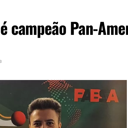
s é campeão Pan-Ame
3