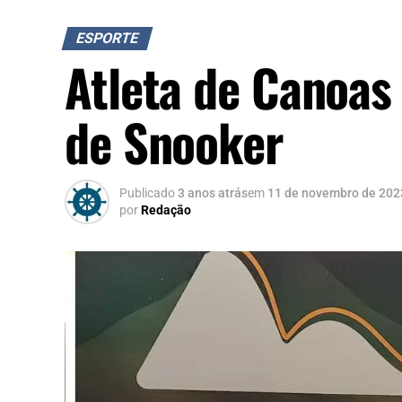
ESPORTE
Atleta de Canoa
de Snooker
Publicado
3 anos atrás
em
11 de novembro de 202
por
Redação