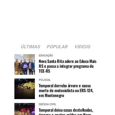
ÚLTIMAS
POPULAR
VIDEOS
EDUCAÇÃO
Nova Santa Rita adere ao Educa Mais
RS e passa a integrar programa do
TCE-RS
POLICIAL
Temporal derruba árvore e causa
morte de motociclista na ERS-124,
em Montenegro
DEFESA CIVIL
Temporal deixa casas destelhadas,
árvores e postes caídos em Nova