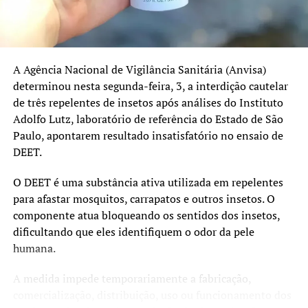
Pentavalente: 91%
Poliomielite: 91%
A Agência Nacional de Vigilância Sanitária (Anvisa)
Pneumocócica: 96%
determinou nesta segunda-feira, 3, a interdição cautelar
de três repelentes de insetos após análises do Instituto
Tríplice Viral: 95%
Adolfo Lutz, laboratório de referência do Estado de São
HPV e sarampo recebem atenção especial
Paulo, apontarem resultado insatisfatório no ensaio de
DEET.
Além da atualização das vacinas de rotina, a campanha
também reforça a importância da imunização contra o
O DEET é uma substância ativa utilizada em repelentes
HPV e o sarampo.
para afastar mosquitos, carrapatos e outros insetos. O
componente atua bloqueando os sentidos dos insetos,
O prazo da estratégia extraordinária de vacinação contra
dificultando que eles identifiquem o odor da pele
o HPV foi ampliado até 31 de dezembro de 2026 para
humana.
adolescentes de 15 a 19 anos que ainda não receberam a
dose. A vacina protege contra infecções pelo vírus HPV,
A medida impede temporariamente a fabricação,
responsável por diversos tipos de câncer, incluindo o
comercialização, distribuição, uso ou funcionamento dos
câncer do colo do útero.