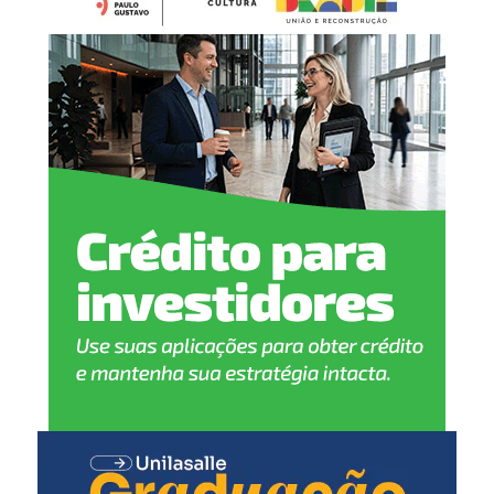
Febre amarela (dose única)
12 meses
:
Pneumocócica (reforço)
Meningocócica ACWY (dose única)
Tríplice viral (1ª dose)
15 meses
:
Tríplice bacteriana – DTP (1ª dose reforço)
Pólio (1ª dose reforço)
Tríplice viral (2ª dose)
Varicela (1ª dose)
Hepatite A (1ª dose)
4 anos
: