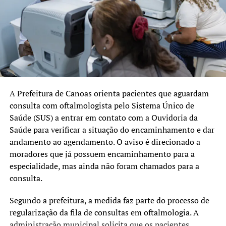
Pentavalente (1ª dose)
Pólio (1ª dose)
Pneumocócica (1ª dose)
Rotavírus (1ª dose)
A Prefeitura de Canoas orienta pacientes que aguardam
3 meses
:
consulta com oftalmologista pelo Sistema Único de
Meningocócica C (1ª dose)
Saúde (SUS) a entrar em contato com a Ouvidoria da
Saúde para verificar a situação do encaminhamento e dar
4 meses
:
andamento ao agendamento. O aviso é direcionado a
moradores que já possuem encaminhamento para a
Pentavalente (2ª dose)
especialidade, mas ainda não foram chamados para a
Pólio (2ª dose)
consulta.
Pneumocócica (2ª dose)
Segundo a prefeitura, a medida faz parte do processo de
Rotavírus (2ª dose)
regularização da fila de consultas em oftalmologia. A
administração municipal solicita que os pacientes