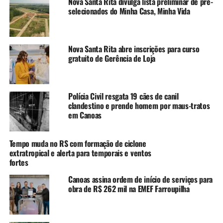
“Não somos contrários ao
Nova Santa Rita divulga lista preliminar de pré-
selecionados do Minha Casa, Minha Vida
programa Assistir. No
entanto, pedimos que não
haja um aumento no índice
Nova Santa Rita abre inscrições para curso
gratuito de Gerência de Loja
dos cortes, que começaram
a ser implementados em
Polícia Civil resgata 19 cães de canil
2022. Até o momento, já
clandestino e prende homem por maus-tratos
sofremos uma perda de
em Canoas
mais de R$ 18 milhões.
Tempo muda no RS com formação de ciclone
Hoje, deixamos de receber
extratropical e alerta para temporais e ventos
fortes
cerca de R$ 1,2 milhão por
mês. De acordo com o
Canoas assina ordem de início de serviços para
obra de R$ 262 mil na EMEF Farroupilha
cronograma do Assistir
para 2024, esse valor