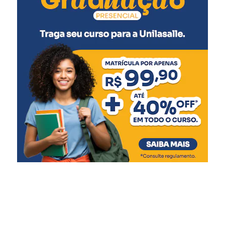
Tríplice bacteriana – DTP (2ª dose reforço)
Pólio (2ª dose reforço)
A partir dos 7 anos
:
Difteria e Tétano –
dT
(3 doses, conforme histórico
vacinal)
9 a 14 anos
:
HPV (dose única)
10 a 14 anos
:
Dengue (2 doses, com intervalo de 3 meses entre
as doses)
11 a 14 anos
: