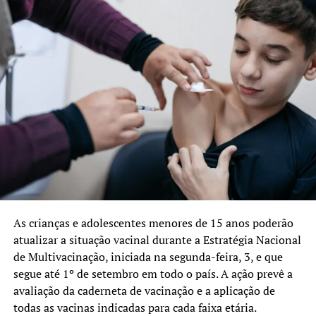
Além das quatro viagens a Brasília, o prefeito também se
reuniu com o Simers, OAB/RS e Amrigs. Ainda nesta
semana, ele terá um encontro com o Conselho Regional
de Medicina (Cremers).
Acompanharam o prefeito na Assembleia Legislativa, o
secretário municipal de Saúde, Felipe Martini, de
Relações Institucionais, Mário Cardoso, o diretor geral do
HU, Mauro Sparta, e os vereadores Aloisio Bamberg e
José Carlos Patricio.
TÓPICOS RELACIONADOS:
ASSEMBLEIA LEGISLATIVA RS
As crianças e adolescentes menores de 15 anos poderão
CANOAS
FEATURED
HOSPITAL UNIVERSITÁRIO CANOAS
JAIRO JORGE
RIO GRANDE DO SUL
RS
SAÚDE
atualizar a situação vacinal durante a Estratégia Nacional
de Multivacinação, iniciada na segunda-feira, 3, e que
A SEGUIR UP
Audiência Pública na Câmara Municipal de Canoas debate
segue até 1º de setembro em todo o país. A ação prevê a
alternativas ao Programa Assistir
avaliação da caderneta de vacinação e a aplicação de
todas as vacinas indicadas para cada faixa etária.
NÃO SE ESQUEÇA