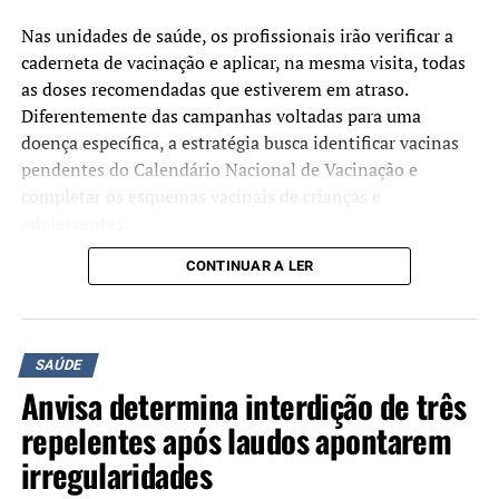
Com aporte financeiro, HU inicia mutirão de cirurgias
eletivas com objetivo de diminuir filas de espera
Nas unidades de saúde, os profissionais irão verificar a
caderneta de vacinação e aplicar, na mesma visita, todas
as doses recomendadas que estiverem em atraso.
Diferentemente das campanhas voltadas para uma
doença específica, a estratégia busca identificar vacinas
pendentes do Calendário Nacional de Vacinação e
completar os esquemas vacinais de crianças e
adolescentes.
CONTINUAR A LER
Segundo o Ministério da Saúde, a mobilização tem como
objetivo ampliar as coberturas vacinais e facilitar o
acesso às vacinas oferecidas gratuitamente pelo Sistema
Único de Saúde (SUS). A atualização da caderneta
SAÚDE
contribui para a prevenção de doenças imunopreveníveis
Anvisa determina interdição de três
e fortalece a proteção coletiva da população.
repelentes após laudos apontarem
Manter a vacinação em dia é a principal forma de
irregularidades
prevenir doenças graves, como sarampo e poliomielite.