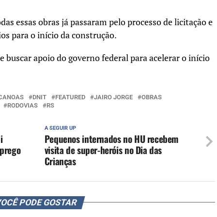
s essas obras já passaram pelo processo de licitação e
os para o início da construção.
e buscar apoio do governo federal para acelerar o início
CANOAS
DNIT
FEATURED
JAIRO JORGE
OBRAS
RODOVIAS
RS
A SEGUIR UP
i
Pequenos internados no HU recebem
mprego
visita de super-heróis no Dia das
Crianças
OCÊ PODE GOSTAR