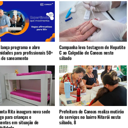
 lança programa e abre
Campanha leva testagem de Hepatite
nidades para profissionais 50+
C ao Calçadão de Canoas neste
a de saneamento
sábado
anta Rita inaugura nova sede
Prefeitura de Canoas realiza mutirão
go para crianças e
de serviços no bairro Niterói neste
centes em situação de
sábado, 8
bilidade