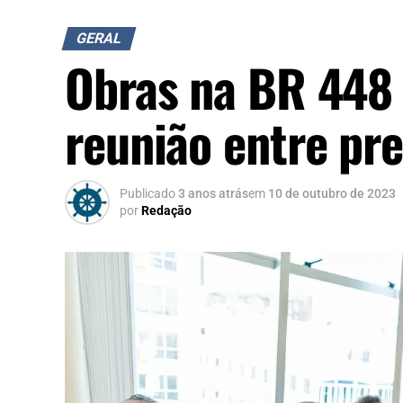
GERAL
Obras na BR 448 
reunião entre pre
Publicado
3 anos atrás
em
10 de outubro de 2023
por
Redação