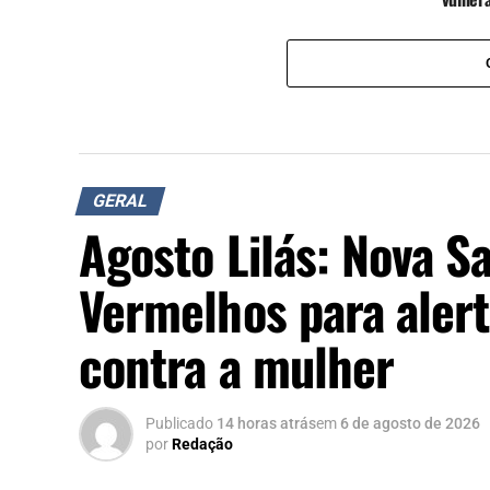
GERAL
Agosto Lilás: Nova S
Vermelhos para alert
contra a mulher
Publicado
14 horas atrás
em
6 de agosto de 2026
por
Redação