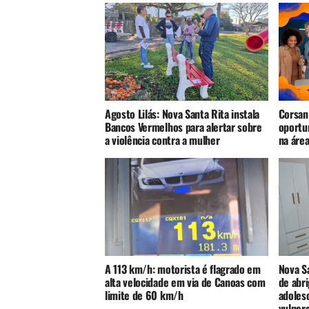
Agosto Lilás: Nova Santa Rita instala
Corsan
Bancos Vermelhos para alertar sobre
oportu
a violência contra a mulher
na áre
A 113 km/h: motorista é flagrado em
Nova S
alta velocidade em via de Canoas com
de abri
limite de 60 km/h
adoles
vulnera