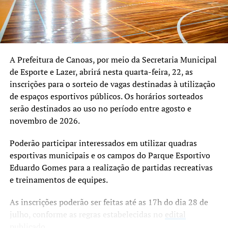
com o secretário Ely Silva, o coordenador do curso,
professor Marcelo Mendes, da escola de formação Futuro
Craque Academy, e a equipe de professores responsáveis
pelas aulas, destacaram a importância da parceria para a
realização da formação.
A Prefeitura de Canoas, por meio da Secretaria Municipal
de Esporte e Lazer, abrirá nesta quarta-feira, 22, as
O secretário Ely Silva ressaltou o sentimento de
inscrições para o sorteio de vagas destinadas à utilização
continuidade do trabalho desenvolvido pelo sindicato
de espaços esportivos públicos. Os horários sorteados
para manter a realização do curso profissionalizante,
serão destinados ao uso no período entre agosto e
considerado um legado das gestões anteriores.
novembro de 2026.
A organização informou que, em breve, será divulgado o
Poderão participar interessados em utilizar quadras
período da próxima edição do curso, que deverá seguir
esportivas municipais e os campos do Parque Esportivo
com a proposta de ampliar a capacitação e a qualificação
Eduardo Gomes para a realização de partidas recreativas
de profissionais voltados ao futebol de alto rendimento.
e treinamentos de equipes.
As inscrições poderão ser feitas até as 17h do dia 28 de
julho, conforme as regras estabelecidas no
edital
publicado.