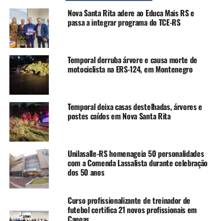
Neste aspecto entendemos como ALUNOS de escolas
Nova Santa Rita adere ao Educa Mais RS e
aqueles que não participam de equipes de clubes e não
passa a integrar programa do TCE-RS
disputam competições Federadas, de futsal, futebol de
campo ou futebol society. Incluem-se competições das
Federações Gaúcha de futebol, futsal e futebol society,
Temporal derruba árvore e causa morte de
bem como Ligas regionais ou municipais, chanceladas
motociclista na ERS-124, em Montenegro
por alguma das federações citadas anteriormente, ou que
aceitem jogadores registrados nas mesmas.
Temporal deixa casas destelhadas, árvores e
A Copa O Timoneiro é destinada aos alunos em fase de
postes caídos em Nova Santa Rita
iniciação desportiva. Aqueles que precisam evoluir e
ganhar uma “casca” para poderem alçar voos maiores,
rumo às peneiras, aos clubes e ao sonho de se tornarem
Unilasalle-RS homenageia 50 personalidades
jogadores profissionais, lá na frente!
com a Comenda Lassalista durante celebração
dos 50 anos
Para que isto ocorra, entendemos que seja necessário que
eles atuem em competições SAUDÁVEIS E SEGURAS,
Curso profissionalizante de treinador de
visando identificar aqueles que têm potencial a seguir em
futebol certifica 21 novos profissionais em
frente, mas sem esquecer daqueles que, querem e gostam
Canoas