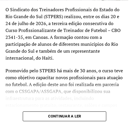
A SEGUIR UP
Campeonato Feminino de Hóquei Sub-18 reúne dez equipes
O Sindicato dos Treinadores Profissionais do Estado do
em Canoas no final de semana
Rio Grande do Sul (STPERS) realizou, entre os dias 20 e
24 de julho de 2026, a terceira edição consecutiva do
NÃO SE ESQUEÇA
PROMESSA NO JUDÔ: Canoense Gabriel Mendes conquista
Curso Profissionalizante de Treinador de Futebol – CBO
campeonato Sub-18 em Gramado e planeja viagem a
2341-35, em Canoas. A formação contou com a
Polônia com a Seleção
participação de alunos de diferentes municípios do Rio
Grande do Sul e também de um representante
internacional, do Haiti.
Promovido pelo STPERS há mais de 30 anos, o curso teve
como objetivo capacitar novos profissionais para atuação
no futebol. A edição deste ano foi realizada em parceria
com o CSSGAPA/ASSGAPA, que disponibilizou sua
infraestrutura para as atividades, incluindo
estacionamento gratuito, restaurante, salões e campos
utilizados nas aulas teóricas e práticas.
CONTINUAR A LER
Ao final da capacitação, 21 participantes receberam a