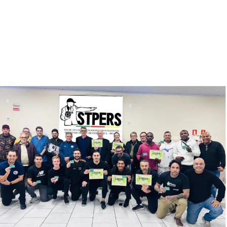
Tiro de Meta e Aimoré de São Leopoldo.
Resultado da primeira rodada do Futsal:
– Futuro Craque/Grêmio FBPA x Brasil Juniors – Ginásio
do CSSGAPA
– Sub-7: 01×04 / Sub-9: 10×02 / Sub-11: 12×00 / Sub-
13: 05×00
– Garra Colorada x Sul América Academy – Ginásio do
Frigosul
– Sub-9: 07×01 / Sub-11: 02×05 / Sub-13: 06×03
– ALT x Aimoré – Ginásio ALT
– Sub-9: 02×11 / Sub-11: 03×07 / Sub-13: 03×03 / Sub-
15: 15×04
TÓPICOS RELACIONADOS:
CAMPEONATO
CANOAS
COMPETIÇÃO
COPA O TIMONEIRO
FUTEBOL
FUTSAL
FUTURO CRAQUE
GRÊMIO
MARCELO MENDES
O TIMONEIRO
RIO GRANDE DO SUL
RS