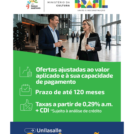
em nível estadual. É uma
grande satisfação sediar
este campeonato e
consolidar Canoas como
uma verdadeira referência
no esporte”, destaca o
secretário municipal de
Esporte e Lazer, Luciano de
Oliveira.