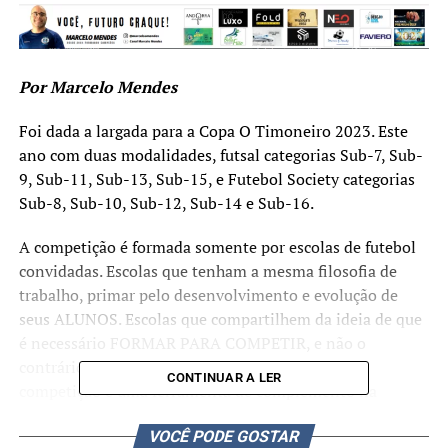
Por Marcelo Mendes
Foi dada a largada para a Copa O Timoneiro 2023. Este
ano com duas modalidades, futsal categorias Sub-7, Sub-
9, Sub-11, Sub-13, Sub-15, e Futebol Society categorias
Sub-8, Sub-10, Sub-12, Sub-14 e Sub-16.
A competição é formada somente por escolas de futebol
convidadas. Escolas que tenham a mesma filosofia de
trabalho, primar pelo desenvolvimento e evolução de
seus ALUNOS. Escolas que compartilhem da ideia de que
é necessário FORMAR PARA COMPETIR, e não o
contrário, COMPETIR PARA FORMAR. E que a
CONTINUAR A LER
competição é uma ferramenta de complemento na
formação deste aluno e não um objetivo principal.
VOCÊ PODE GOSTAR