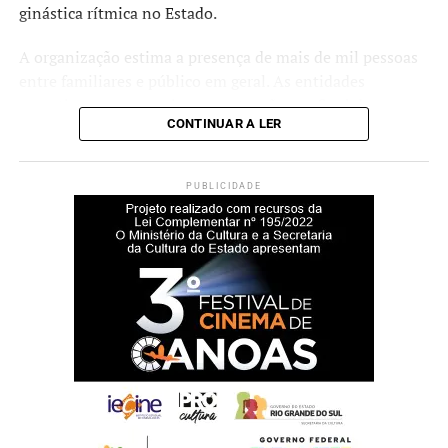
ginástica rítmica no Estado.
A organização estima a presença de mais de mil pessoas
entre familiares e público em geral. As entidades
esportivas com as maiores pontuações ao final da
CONTINUAR A LER
competição receberão troféus.
O secretário municipal de Esporte e Lazer, Luciano de
PUBLICIDADE
Oliveira, afirma que a realização do campeonato faz parte
das ações voltadas ao desenvolvimento esportivo no
município.
“Desenvolvemos um
trabalho contínuo ao longo
da semana com as atletas
que atualmente integram a
elite esportiva e competem