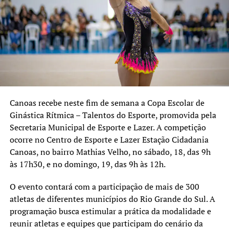
Carvalho, 541, bairro São José;
Centro de Esporte e Lazer CAIC – Avenida Dezessete de
Abril, 241, bairro Guajuviras;
Praça da Juventude Martin Luther King – Rua Romeu
Morsch, 844, bairro Harmonia;
Parque Esportivo Eduardo Gomes – Avenida Guilherme
Schell, 3600, bairro Fátima, com os Campos 1, 2 e 3.
Canoas recebe neste fim de semana a Copa Escolar de
Ginástica Rítmica – Talentos do Esporte, promovida pela
Secretaria Municipal de Esporte e Lazer. A competição
ocorre no Centro de Esporte e Lazer Estação Cidadania
Canoas, no bairro Mathias Velho, no sábado, 18, das 9h
às 17h30, e no domingo, 19, das 9h às 12h.
O evento contará com a participação de mais de 300
atletas de diferentes municípios do Rio Grande do Sul. A
programação busca estimular a prática da modalidade e
reunir atletas e equipes que participam do cenário da