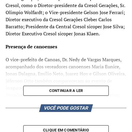
Cresol, como o Diretor-presidente da Cresol Gerações, Sr.
Olimpio Wolfardt; o Vice-presidente Gelson Jose Ferrari;
Diretor executivo da Cresol Gerações Cleber Carlos
Barratto; Presidente da Central Cresol sicoper Jose Silva;
Diretor Executivo Cresol sicoper Jonas Klaen.
Presença de canoenses
O vice-prefeito de Canoas, Dr. Nedy de Vargas Marques,
acompanhado dos vereadores canoenses Maria Eunice,
Jonas Dalagna, Emílio Neto, Juarez Hoy e Gilson Oliveira,
Jéferson Otto também compareceram ao evento de
inaguração da loja. Além de Chefe de gabinete do
CONTINUAR A LER
Senador Paulo Paim, Fábio de Andrade Souto Ribeiro;
presidente do Sindicato dos trabalhadores nas indústrias
VOCÊ PODE GOSTAR
metalúrgicas, Paulo Chitolina; Presidente da CDL de
Canoas Marcos Negrini; Presidente do Sindilojas Denério
Rosales; o Representante da CICS Gerson Costa,
associados, parte da imprensa local e comunidade em
CLIQUE EM COMENTÁRIO