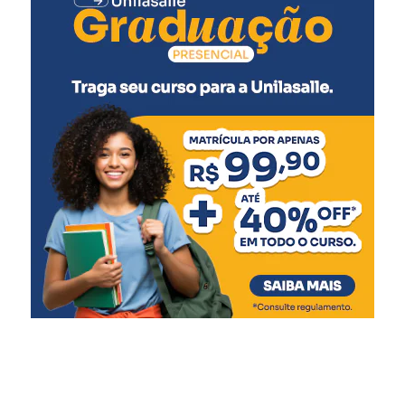
preciso cadastrar centenas
de notas para ser
contemplado. Com apenas
cinco notas fiscais ele foi o
grande vencedor do mês.
Por isso, nossa orientação
é que todos peçam o CPF
na nota e façam o
cadastro”, afirmou.
Segundo a prefeitura, novos sorteios serão realizados ao
longo do ano. Entre os próximos prêmios previstos estão
um fogão de quatro bocas e um tablet. Ao final da
campanha, haverá ainda o sorteio de um automóvel 0 km.