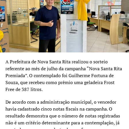
importante para
consolidarmos políticas
públicas eficientes, sempre
com transparência e
diálogo com a população”,
afirmou.
A Prefeitura de Nova Santa Rita realizou o sorteio
referente ao mês de julho da campanha “Nova Santa Rita
O secretário municipal de Segurança Pública, Moacir
Premiada”. O contemplado foi Guilherme Fortuna de
Godoi, destacou que a reunião também será um espaço
Souza, que recebeu como prêmio uma geladeira Frost
para apresentar os resultados do primeiro semestre e
Free de 387 litros.
discutir as ações previstas para os próximos anos.
De acordo com a administração municipal, o vencedor
“O Conselho de Segurança é
havia cadastrado cinco notas fiscais na campanha. O
um espaço de diálogo e
resultado demonstra que o número de notas registradas
construção coletiva. Além
não é um critério determinante para a contemplação, já