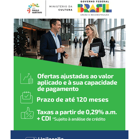
ainda recompensa quem
prestigia as empresas do
município. E o sorteio deste
mês mostra que todos têm
chances de ganhar. Basta
participar e pedir o CPF na
nota”, disse.
O secretário de Desenvolvimento Econômico e Inovação,
Rodrigo Feijó, destacou que o resultado do sorteio reforça
que a quantidade de notas cadastradas não garante maior
possibilidade de contemplação.
“O exemplo do Guilherme
demonstra que não é