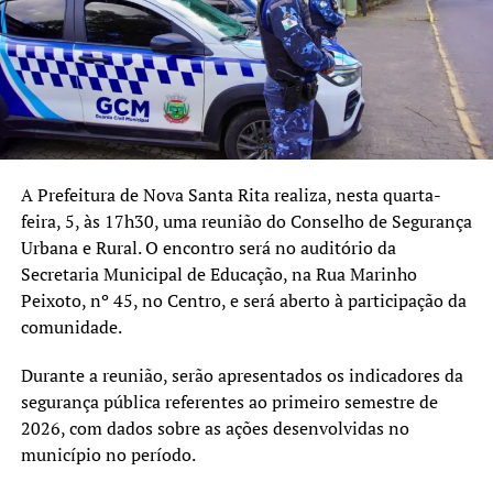
“É importante destacar que
esta é uma lista preliminar
de pré-selecionados. Ainda
existe o período destinado
à apresentação e análise de
A Prefeitura de Nova Santa Rita realiza, nesta quarta-
recursos antes da
feira, 5, às 17h30, uma reunião do Conselho de Segurança
Urbana e Rural. O encontro será no auditório da
publicação da relação final.
Secretaria Municipal de Educação, na Rua Marinho
Todo o processo está sendo
Peixoto, nº 45, no Centro, e será aberto à participação da
comunidade.
conduzido de forma
técnica, transparente e
Durante a reunião, serão apresentados os indicadores da
conforme as regras
segurança pública referentes ao primeiro semestre de
2026, com dados sobre as ações desenvolvidas no
estabelecidas no edital,
município no período.
garantindo igualdade de