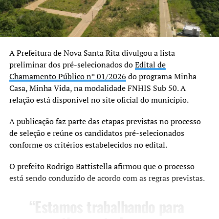
Equipe: Michele Paust Dutra, Anderson Souza da Silveira, Daniela Abreu
Fortes e Priscila Souza Schardosim / Divulgação
Oportunidades de crescimento a cada cooperado. Com o
respaldo de valores como confiança e solidez, a Cresol é
A Prefeitura de Nova Santa Rita divulgou a lista
uma cooperativa de crédito completa. Através de soluções
preliminar dos pré-selecionados do
Edital de
financeiras pensadas para atender a demanda de cada
Chamamento Público nº 01/2026
do programa Minha
cooperado, a Cresol preza pela excelência no
Casa, Minha Vida, na modalidade FNHIS Sub 50. A
atendimento e pelo relacionamento com proximidade.
relação está disponível no site oficial do município.
“Agradecemos a presença de todos neste momento tão
A publicação faz parte das etapas previstas no processo
importante, é uma grande honra e felicidade para
de seleção e reúne os candidatos pré-selecionados
nós compartilhar nosso trabalho na cidade de Canoas”,
conforme os critérios estabelecidos no edital.
enfatizou a empresa em nota.
O prefeito Rodrigo Battistella afirmou que o processo
está sendo conduzido de acordo com as regras previstas.
TÓPICOS RELACIONADOS:
A SEGUIR UP
“Estamos trabalhando para
37ª Feira do Livro de Canoas é encerrada nesta terça-feira,
12, com mensagem de esperança