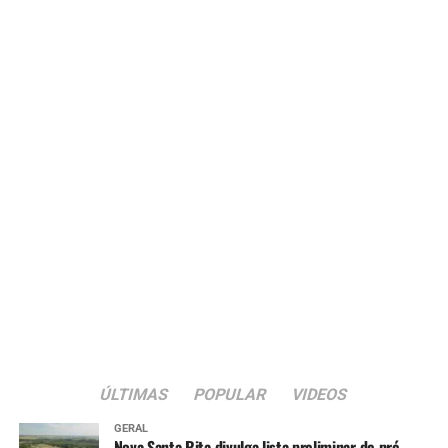
Para participar, os consumidores devem realizar compras
em estabelecimentos de Nova Santa Rita, solicitar a
inclusão do CPF na nota fiscal e cadastrar os cupons de
acordo com as regras estabelecidas no regulamento da
campanha.
ÚLTIMAS
POPULAR
VIDEOS
GERAL
Nova Santa Rita divulga lista preliminar de pré-