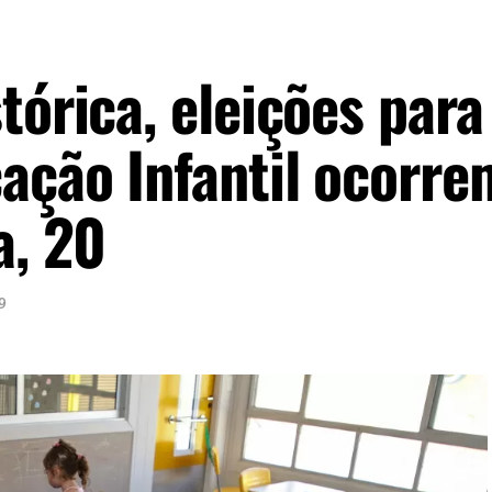
tórica, eleições para
cação Infantil ocorre
a, 20
9