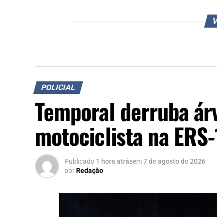
V
POLICIAL
Temporal derruba ár
motociclista na ERS
Publicado
1 hora atrás
em
7 de agosto de 2026
por
Redação