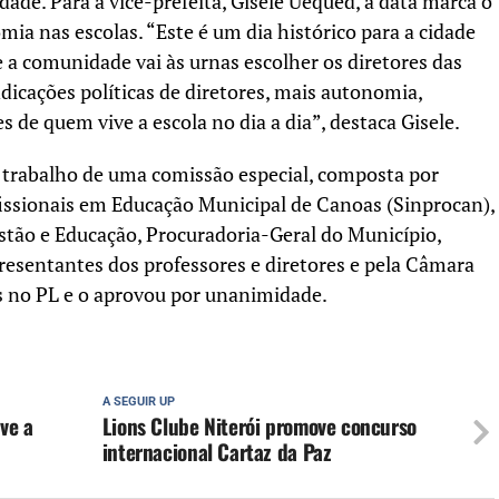
ade. Para a vice-prefeita, Gisele Uequed, a data marca o
ia nas escolas. “Este é um dia histórico para a cidade
e a comunidade vai às urnas escolher os diretores das
ndicações políticas de diretores, mais autonomia,
s de quem vive a escola no dia a dia”, destaca Gisele.
o trabalho de uma comissão especial, composta por
issionais em Educação Municipal de Canoas (Sinprocan),
stão e Educação, Procuradoria-Geral do Município,
esentantes dos professores e diretores e pela Câmara
s no PL e o aprovou por unanimidade.
A SEGUIR UP
ve a
Lions Clube Niterói promove concurso
internacional Cartaz da Paz