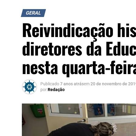
GERAL
Reivindicação his
diretores da Edu
nesta quarta-feir
Publicado
7 anos atrás
em
20 de novembro de 201
por
Redação