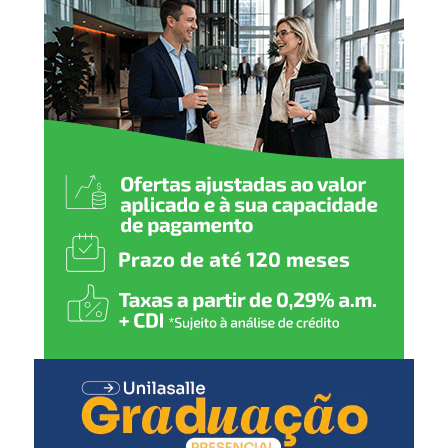
dignidade, respeito e
segurança. Cada ambiente
foi pensado para
proporcionar conforto e
contribuir para um
atendimento cada vez mais
humanizado, fortalecendo a
rede de proteção de Nova
Santa Rita”, declarou.
A secretária municipal de Desenvolvimento Social,
Solange Lewandoski Laubine, destacou que a nova sede
oferece melhores condições para o atendimento e para o
trabalho das equipes responsáveis pelo acolhimento.