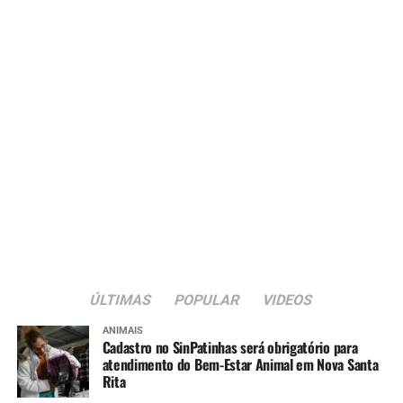
esse período tão delicado”,
afirmou.
A gestão do Abrigo Municipal é realizada em parceria
com a Associação Beneficente Evangélica da Floresta
Imperial (ABEFI), conforme previsto na Lei Federal nº
13.019/2014, que regulamenta as parcerias entre o poder
público e organizações da sociedade civil.
A nova sede passa a integrar a estrutura da rede
municipal de assistência social voltada ao atendimento
de crianças e adolescentes em situação de acolhimento
institucional.
ÚLTIMAS
POPULAR
VIDEOS
ANIMAIS
Cadastro no SinPatinhas será obrigatório para
atendimento do Bem-Estar Animal em Nova Santa
Rita