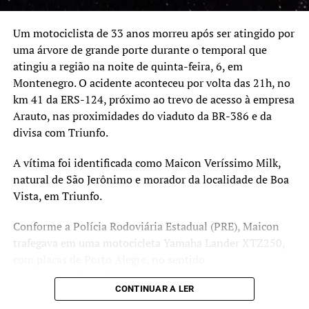
Um motociclista de 33 anos morreu após ser atingido por
uma árvore de grande porte durante o temporal que
atingiu a região na noite de quinta-feira, 6, em
Montenegro. O acidente aconteceu por volta das 21h, no
km 41 da ERS-124, próximo ao trevo de acesso à empresa
Arauto, nas proximidades do viaduto da BR-386 e da
divisa com Triunfo.
A vítima foi identificada como Maicon Veríssimo Milk,
natural de São Jerônimo e morador da localidade de Boa
Vista, em Triunfo.
Conforme a Polícia Rodoviária Estadual (PRE), Maicon
trafegava em uma motocicleta Yamaha Lander XTZ250,
com placas de Porto Alegre, no sentido
Montenegro/Triunfo, quando uma árvore, que seria um
CONTINUAR A LER
eucalipto de grande porte, caiu sobre a pista e atingiu o