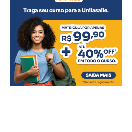
“O acolhimento
institucional exige uma
estrutura adequada e um
ambiente que transmita
cuidado e segurança. Este
novo espaço amplia nossa
capacidade de atendimento
e garante mais qualidade
de vida às crianças e
adolescentes, respeitando
suas necessidades e
promovendo um ambiente
mais acolhedor durante