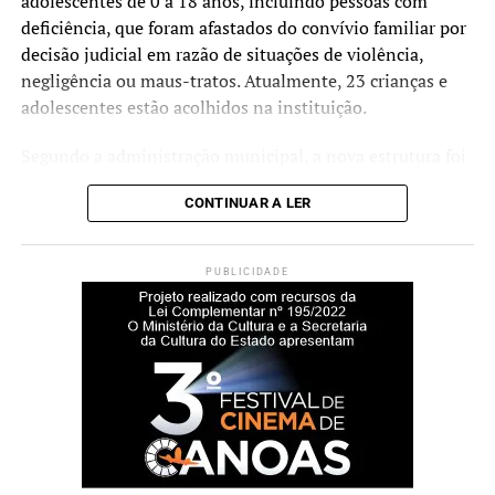
adolescentes de 0 a 18 anos, incluindo pessoas com
deficiência, que foram afastados do convívio familiar por
decisão judicial em razão de situações de violência,
negligência ou maus-tratos. Atualmente, 23 crianças e
adolescentes estão acolhidos na instituição.
Segundo a administração municipal, a nova estrutura foi
planejada para oferecer ambientes mais amplos,
CONTINUAR A LER
acessíveis e adequados às necessidades dos acolhidos e
das equipes que atuam no serviço.
PUBLICIDADE
Durante a cerimônia de inauguração, o prefeito Rodrigo
Battistella afirmou que a entrega da nova sede representa
um reforço na estrutura da rede de proteção à infância e à
adolescência.
“Hoje entregamos muito
mais do que um prédio.