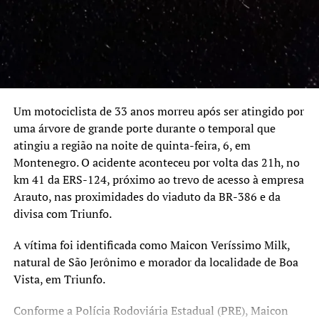
tomando atitudes para a melhoria do sistema de
transportes. Esta é uma obrigação que nós temos, um
compromisso que assumimos com os canoenses”.
Canoas possui uma média mensal de 1 milhão de
passageiros de ônibus coletivo, e 160 mil de seletivo. O
contrato previsto na licitação é único nas modalidades de
Um motociclista de 33 anos morreu após ser atingido por
transporte coletivo e seletivo na cidade de Canoas.
uma árvore de grande porte durante o temporal que
atingiu a região na noite de quinta-feira, 6, em
TÓPICOS RELACIONADOS:
Montenegro. O acidente aconteceu por volta das 21h, no
km 41 da ERS-124, próximo ao trevo de acesso à empresa
A SEGUIR UP
Estudantes canoenses conquistam prêmios em Feira de
Arauto, nas proximidades do viaduto da BR-386 e da
Ciência em SC
divisa com Triunfo.
NÃO SE ESQUEÇA
A vítima foi identificada como Maicon Veríssimo Milk,
Canoas receberá verbas do Governo Estadual para a
segurança pública
natural de São Jerônimo e morador da localidade de Boa
Vista, em Triunfo.
Conforme a Polícia Rodoviária Estadual (PRE), Maicon