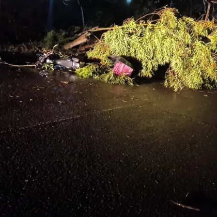
ciência do edital”, lembra o secretário.
Sustentabilidade
Além disso, o prefeito Busato revelou que é planejado um
investimento em ônibus elétricos. “Faremos uma
proposta para que o recurso que a empresa vencedora da
licitação deve depositar para o Fundo Municipal de
Transportes vá para a aquisição de alguns ônibus
elétricos. É uma forma de começarmos a ter uma frota
realmente sustentável, sem custo de combustível fóssil,
por exemplo”, garantiu o prefeito.
Melhorias previstas
A primeira audiência pública para apresentar as
condições gerais que orientariam a licitação para a
concessão do transporte público municipal foi realizada
no dia 31 de julho deste ano. Na ocasião, Busato
ressaltou que este era um tema importante para a cidade.
“Desde o primeiro dia da nossa administração, estamos