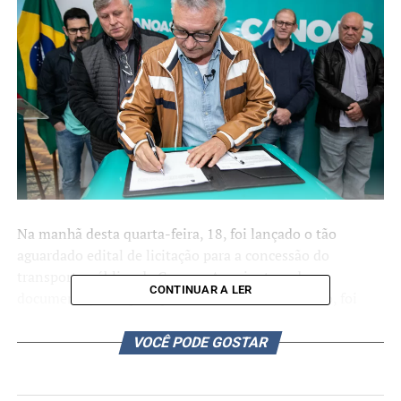
Na manhã desta quarta-feira, 18, foi lançado o tão
aguardado edital de licitação para a concessão do
transporte público de Canoas. A assinatura do
CONTINUAR A LER
documento, feita pelo prefeito Luiz Carlos Busato, foi
realizada em ato na Prefeitura Municipal, que contou
com secretários, autoridades, populares, além dos órgãos
VOCÊ PODE GOSTAR
da imprensa. O edital, no formato de concorrência
pública, tem prevista a seleção da empresa no dia 21 de