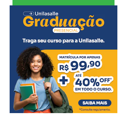
A secretária municipal de Desenvolvimento Social,
Solange Lewandoski Laubine, destacou que a nova sede
oferece melhores condições para o atendimento e para o
trabalho das equipes responsáveis pelo acolhimento.
“O acolhimento
institucional exige uma
estrutura adequada e um
ambiente que transmita
cuidado e segurança. Este
novo espaço amplia nossa
capacidade de atendimento
e garante mais qualidade
de vida às crianças e
adolescentes, respeitando