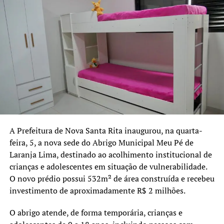
escolas municipais e três escolas estaduais do município.
Segundo os dados informados pelo coletivo, o Rio
Grande do Sul registra atualmente 43 casos de
feminicídio. A proposta dos Bancos Vermelhos é
contribuir para a sensibilização da população e reforçar o
debate sobre a prevenção da violência contra as
mulheres.
A Prefeitura de Nova Santa Rita inaugurou, na quarta-
feira, 5, a nova sede do Abrigo Municipal Meu Pé de
Laranja Lima, destinado ao acolhimento institucional de
crianças e adolescentes em situação de vulnerabilidade.
O novo prédio possui 532m² de área construída e recebeu
investimento de aproximadamente R$ 2 milhões.
O abrigo atende, de forma temporária, crianças e