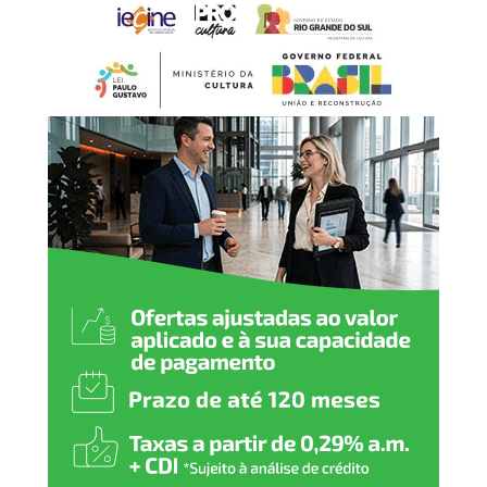
Estamos oferecendo um
espaço preparado para
acolher nossas crianças e
adolescentes com
dignidade, respeito e
segurança. Cada ambiente
foi pensado para
proporcionar conforto e
contribuir para um
atendimento cada vez mais
humanizado, fortalecendo a
rede de proteção de Nova
Santa Rita”, declarou.