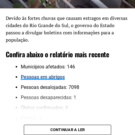
“Temos muito cuidado com
a aplicação dos recursos.
Devido às fortes chuvas que causam estragos em diversas
cidades do Rio Grande do Sul, o governo do Estado
Cada projeto é analisado
passou a divulgar boletins com informações para a
tecnicamente e validado
população.
pelo Comitê Científico,
Confira abaixo o relatório mais recente
para assegurar que
estamos financiando
Municípios afetados: 146
soluções consistentes e
Pessoas em abrigos
que protejam a população”,
Pessoas desalojadas: 7098
completou.
Pessoas desaparecidas: 1
Óbitos confirmados: 4
Obras vão minimizar o impacto das chuvas
Feridos: 2
Pessoas resgatadas*: 733
O hidrojateamento permitirá a limpeza e desobstrução
CONTINUAR A LER