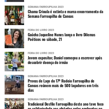
Imagens do radar meteorológico da Defesa
SEMANA FARROUPILHA 2023
Chama Crioula é extinta e marca encerramento da
Civil estadual
Semana Farroupilha de Canoas
Alertas
FEIRA DO LIVRO 2023
Gaúcha Jaqueline Nunes lança o livro Dilemas
Para aumentar o nível de prevenção, as pessoas podem se
Poéticos no sábado, 21
cadastrar para receberem os alertas meteorológicos da
Defesa Civil estadual. Para isso, é necessário enviar o CEP
FEIRA DO LIVRO 2023
da localidade por SMS para o número 40199. Em seguida,
Jovem expositor, Daniel começou a escrever após
uma confirmação é enviada, tornando o número
descobrir doença do irmão
disponível para receber as informações sempre que elas
forem divulgadas.
SEMANA FARROUPILHA 2023
Provas de Laço do 17º Rodeio Farroupilha de
Também é possível se cadastrar via aplicativo Whatsapp.
Canoas reúnem mais de 500 laçadores em três
Para ter acesso ao serviço, é necessário se registrar pelo
dias
telefone (61) 2034-4611 ou clicando
aqui
. Em seguida, é
SEMANA FARROUPILHA 2023
preciso interagir com o robô de atendimento enviando
Tradicional Desfile Farroupilha deste ano teve foco
um simples “Oi”.
na solidariedade aos afetados pelas enchentes no