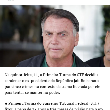
O Cequinha tem como primeiro objetivo estimular as
brincadeiras entre as crianças de 6 a 8 anos. A partir dos
8 anos, a meta é proporcionar um convívio entre
meninos e meninas em jogos mistos. “Nestas faixas de
idade, o importante não é o vencer. Queremos estimular
o convívio de forma mais lúdica”, acrescentou.
TÓPICOS RELACIONADOS:
A SEGUIR UP
Na quinta-feira, 11, a Primeira Turma do STF decidiu
Oficializado título de Universidade La Salle em evento na
condenar o ex-presidente da República Jair Bolsonaro
quarta-feira, 31
por cinco crimes no contexto da trama liderada por ele
NÃO SE ESQUEÇA
para tentar se manter no poder.
Canoas Shopping divulga ganhadores de viagens para
Barcelona
A Primeira Turma do Supremo Tribunal Federal (STF)
fixou a pena de 27 anos e três meses de prisão para o ex-