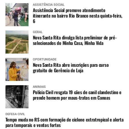
Rios em cota de inundação:
ASSISTÊNCIA SOCIAL
Uruguai (São Borja a Uruguaiana) – Tendência de
Assistência Social promove atendimento
estabilidade entre São Borja e Itaqui e lenta
itinerante no bairro Rio Branco nesta quinta-feira,
6
elevação em Uruguaiana.
Ibirapuitã (Alegrete) – Tendência de declínio, com
GERAL
níveis ainda em inundação ao longo do dia.
Nova Santa Rita divulga lista preliminar de pré-
Ibicuí (Manoel Viana) – Tendência de lento
selecionados do Minha Casa, Minha Vida
declínio, com níveis ainda em inundação ao longo
do dia.
OPORTUNIDADE
Caí (Montenegro) – Tendência de estabilidade.
Nova Santa Rita abre inscrições para curso
gratuito de Gerência de Loja
Taquari (Taquari) – Tendência de lenta elevação,
devendo entrar em estabilidade ao longo do dia.
Jacuí (Cachoeira do Sul até São Jerônimo) –
ANIMAIS
Constante declínio em Cachoeira do Sul e Rio
Polícia Civil resgata 19 cães de canil clandestino e
prende homem por maus-tratos em Canoas
Pardo, e variando entre estabilidade e lenta
elevação em São Jerônimo.
Jacuí (Ilhas da RMPOA) – Tendência entre
DEFESA CIVIL
estabilidade e lenta elevação, mantendo os níveis
Tempo muda no RS com formação de ciclone extratropical e alerta
para temporais e ventos fortes
elevados nos próximos dias.