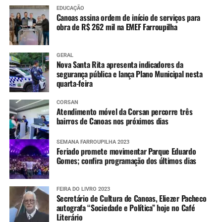
Sinos (Campo Bom e São Leopoldo) – Tendência
EDUCAÇÃO
Canoas assina ordem de início de serviços para
de lento declínio, já retornando para cota de alerta
obra de R$ 262 mil na EMEF Farroupilha
em Campo Bom.
Nível de rios e lagos
GERAL
Nova Santa Rita apresenta indicadores da
Mais informações
segurança pública e lança Plano Municipal nesta
quarta-feira
Informações sobre os pontos com bloqueios parciais e
totais nas estradas do RS e situação das barragens, além
CORSAN
dos avisos e alertas da Defesa Civil e imagens do radar
Atendimento móvel da Corsan percorre três
bairros de Canoas nos próximos dias
meteorológico podem ser conferidas nos links abaixo.
SEMANA FARROUPILHA 2023
Pontos de bloqueios parciais e totais nas
Feriado promete movimentar Parque Eduardo
rodovias
Gomes; confira programação dos últimos dias
Situação das barragens
FEIRA DO LIVRO 2023
Secretário de Cultura de Canoas, Eliezer Pacheco
autografa “Sociedade e Política” hoje no Café
Aviso e alertas da Defesa Civil estadual
Literário