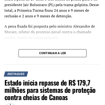
presidente Jair Bolsonaro (PL) pela trama golpista. Desse
total, a Primeira Turma fixou 24 anos e 9 meses de
reclusão e 2 anos e 9 meses de detenção.
A pena fixada foi proposta pelo ministro Alexandre de
Moraes, relator do processo penal contra o chamado
núcleo crucial da trama golpista.
A sugestão de Moraes foi acompanhada pelos ministros
Flávio Dino, Cármen Lúcia e Cristiano Zanin. O ministro
CONTINUAR A LER
Luiz Fux, que propôs a absolvição de Jair Bolsonaro
durante o julgamento, não votou.
Crimes
DESTAQUES
Estado inicia repasse de R$ 179,7
Organização criminosa
: 7 anos e 7 meses.
milhões para sistemas de proteção
Abolição violenta do Estado Democrático de
contra cheias de Canoas
Direito
: 6 anos e 6 meses.