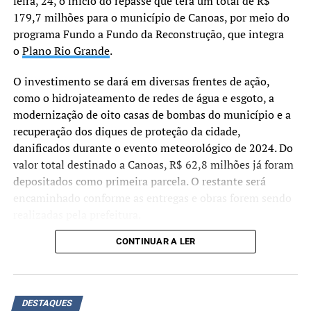
feira, 24, o início do repasse que terá um total de R$
179,7 milhões para o município de Canoas, por meio do
A maioria dos ministros entendeu que a PGR apresentou
programa Fundo a Fundo da Reconstrução, que integra
provas suficientes para condenar o ex-presidente e seus
o
Plano Rio Grande
.
aliados.
O investimento se dará em diversas frentes de ação,
Demais condenações
como o hidrojateamento de redes de água e esgoto, a
Braga Netto: 26 anos
– Seguindo o voto do relator
modernização de oito casas de bombas do município e a
Alexandre de Moraes, a maioria da Primeira Turma do
recuperação dos diques de proteção da cidade,
STF determinou pena de 26 anos, inicialmente em
danificados durante o evento meteorológico de 2024. Do
reclusão, para o general Walter Braga Netto.
valor total destinado a Canoas, R$ 62,8 milhões já foram
depositados como primeira parcela. O restante será
Anderson Torres: 24 anos –
Os ministros formaram
encaminhado conforme as entregas e obras forem sendo
maioria pela pena de 24 anos de reclusão e multa para
realizadas pela prefeitura.
Anderson Torres.
CONTINUAR A LER
“Não estamos apenas
Almir Garnier: 24 anos –
Seguindo voto do relator
assinando um convênio,
Alexandre de Moraes, a maioria da Primeira Turma
confirmou pena de 24 anos para o almirante Almir
mas efetivamente
DESTAQUES
Garnier, ex-comandante da Marinha. Foi determinado 21