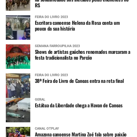
RS
Após a primeira interação, o usuário pode compartilhar
sua localização atual ou qualquer outra do seu interesse
FEIRA DO LIVRO 2023
Escritora canoense Helena da Rosa conta um
para, dessa forma, receber as mensagens que serão
pouco da sua história
encaminhadas pela Defesa Civil estadual.
SEMANA FARROUPILHA 2023
Shows de artistas gaúchos renomados marcaram a
festa tradicionalista no Parcão
FEIRA DO LIVRO 2023
38ª Feira do Livro de Canoas entra na reta final
GERAL
Estátua da Liberdade chega a Havan de Canoas
CANAL OTPLAY
Amazona canoense Martina Zoé fala sobre paixão