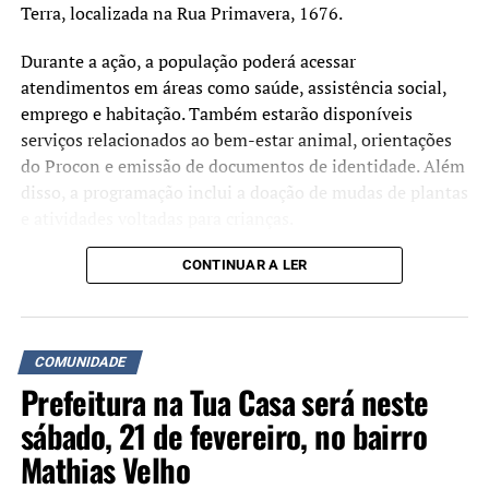
para taxistas
Terra, localizada na Rua Primavera, 1676.
Aberta licitação para novos 154 táxis
Durante a ação, a população poderá acessar
atendimentos em áreas como saúde, assistência social,
circularem no município
emprego e habitação. Também estarão disponíveis
Entenda a nova lei para os táxis de Canoas
serviços relacionados ao bem-estar animal, orientações
do Procon e emissão de documentos de identidade. Além
TCE suspende licitação dos táxis
disso, a programação inclui a doação de mudas de plantas
e atividades voltadas para crianças.
TÓPICOS RELACIONADOS:
A iniciativa busca aproximar os serviços da
CONTINUAR A LER
A SEGUIR UP
Esperança de melhora nas vendas vem de presentes mais
administração municipal da comunidade e facilitar o
baratos
acesso da população a atendimentos públicos. De acordo
com a prefeitura, o evento será cancelado em caso de
NÃO SE ESQUEÇA
COMUNIDADE
Após 26 dias, Falcão deixa o comando do S. C.
chuva.
Internacional
Prefeitura na Tua Casa será neste
sábado, 21 de fevereiro, no bairro
Mathias Velho