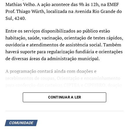
Mathias Velho. A ação acontece das 9h às 12h, na EMEF
Prof. Thiago Würth, localizada na Avenida Rio Grande do
Sul, 4240.
Entre os serviços disponibilizados ao público estão
habitação, saúde, vacinação, orientação de testes rápidos,
ouvidoria e atendimentos de assistência social. Também
haverá suporte para regularização fundiária e orientações
de diversas áreas da administração municipal.
A programação contará ainda com doações e
recebimentos de roupas, Orientação e encaminhamento
para confecção das carteiras CIPTEA e CIPFIBRO, doação
de mudas, banco de oportunidades, coleta de recicláveis,
CONTINUAR A LER
doação de livros, banco de oportunidades. Diversos
outros serviços estarão à disposição da comunidade ao
longo da manhã.
COMUNIDADE