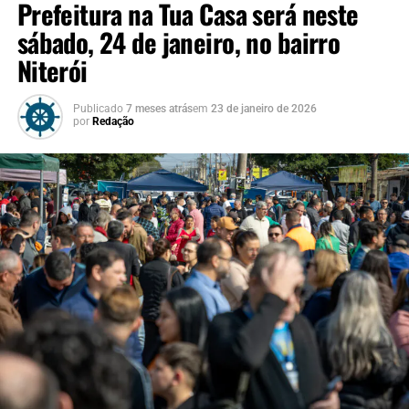
Prefeitura na Tua Casa será neste
sábado, 24 de janeiro, no bairro
Niterói
Publicado
7 meses atrás
em
23 de janeiro de 2026
por
Redação