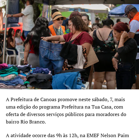
atenderão população em geral.
Lote 2 – 55 novas autorizações para táxis convencionais,
destinadas exclusivamente para pessoas jurídicas.
Atenderá a população em geral.
Lote 3 – Dez novas licenças para táxis especiais
adaptados, destinadas para pessoas físicas. Os carros
atenderão prioritariamente pessoas com deficiência e
com mobilidade reduzida. O táxi especial poderá executar
o serviço convencional nos momentos em que não
houver usuários com deficiência ou mobilidade reduzida
a serem transportados.
A Prefeitura de Canoas promove neste sábado, 7, mais
uma edição do programa Prefeitura na Tua Casa, com
oferta de diversos serviços públicos para moradores do
LEIA MAIS:
bairro Rio Branco.
Aprovada lei polêmica que muda regras
A atividade ocorre das 9h às 12h, na EMEF Nelson Paim