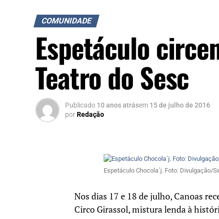
COMUNIDADE
Espetáculo circen
Teatro do Sesc
Publicado
10 anos atrás
em
15 de julho de 2016
por
Redação
Espetáculo Chocola´j. Foto: Divulgação/S
Nos dias 17 e 18 de julho, Canoas rec
Circo Girassol, mistura lenda à histó