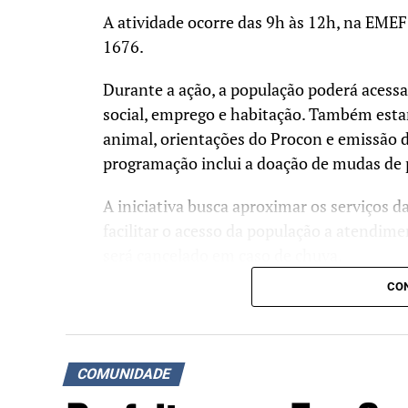
A atividade ocorre das 9h às 12h, na EMEF
1676.
Durante a ação, a população poderá acess
social, emprego e habitação. Também esta
animal, orientações do Procon e emissão 
programação inclui a doação de mudas de p
A iniciativa busca aproximar os serviços 
facilitar o acesso da população a atendime
será cancelado em caso de chuva.
CON
COMUNIDADE