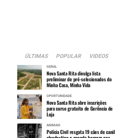
ÚLTIMAS
POPULAR
VIDEOS
GERAL
Nova Santa Rita divulga lista
preliminar de pré-selecionados do
Minha Casa, Minha Vida
OPORTUNIDADE
Nova Santa Rita abre inscrições
para curso gratuito de Gerência de
Loja
ANIMAIS
Polícia Civil resgata 19 cães de canil
clandestino e prende homem por