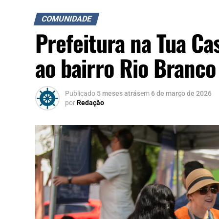
COMUNIDADE
Prefeitura na Tua Ca
ao bairro Rio Branco
Publicado
5 meses atrás
em
6 de março de 2026
por
Redação