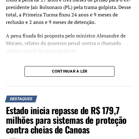
Extrativismo mineral: 10
presidente Jair Bolsonaro (PL) pela trama golpista. Desse
Indústria de transformação: -1.331
total, a Primeira Turma fixou 24 anos e 9 meses de
Serviços industriais de utilidade pública: 80
reclusão e 2 anos e 9 meses de detenção.
Construção civil: – 4.202
Comércio: 502
A pena fixada foi proposta pelo ministro Alexandre de
Serviços: 1.254
Moraes, relator do processo penal contra o chamado
Administração pública: 241
núcleo crucial da trama golpista.
Agropecuária: 1
A sugestão de Moraes foi acompanhada pelos ministros
Total: -3.445
Flávio Dino, Cármen Lúcia e Cristiano Zanin. O ministro
CONTINUAR A LER
Luiz Fux, que propôs a absolvição de Jair Bolsonaro
TÓPICOS RELACIONADOS:
durante o julgamento, não votou.
A SEGUIR UP
Servidores públicos chegam a 13 anos sem aumento real
Crimes
DESTAQUES
Estado inicia repasse de R$ 179,7
Organização criminosa
: 7 anos e 7 meses.
milhões para sistemas de proteção
Abolição violenta do Estado Democrático de
contra cheias de Canoas
Direito
: 6 anos e 6 meses.