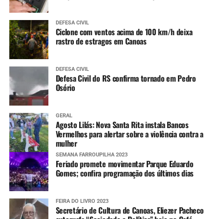
Sinos (Campo Bom e São Leopoldo) – Tendência
de lento declínio, já retornando para cota de alerta
DEFESA CIVIL
em Campo Bom.
Ciclone com ventos acima de 100 km/h deixa
rastro de estragos em Canoas
Nível de rios e lagos
Mais informações
DEFESA CIVIL
Defesa Civil do RS confirma tornado em Pedro
Informações sobre os pontos com bloqueios parciais e
Osório
totais nas estradas do RS e situação das barragens, além
dos avisos e alertas da Defesa Civil e imagens do radar
GERAL
meteorológico podem ser conferidas nos links abaixo.
Agosto Lilás: Nova Santa Rita instala Bancos
Vermelhos para alertar sobre a violência contra a
mulher
Pontos de bloqueios parciais e totais nas
rodovias
SEMANA FARROUPILHA 2023
Feriado promete movimentar Parque Eduardo
Gomes; confira programação dos últimos dias
Situação das barragens
FEIRA DO LIVRO 2023
Aviso e alertas da Defesa Civil estadual
Secretário de Cultura de Canoas, Eliezer Pacheco