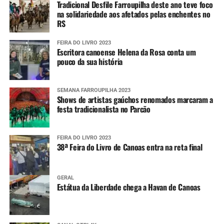
Tradicional Desfile Farroupilha deste ano teve foco
na solidariedade aos afetados pelas enchentes no
Após a primeira interação, o usuário pode compartilhar
RS
sua localização atual ou qualquer outra do seu interesse
para, dessa forma, receber as mensagens que serão
FEIRA DO LIVRO 2023
Escritora canoense Helena da Rosa conta um
encaminhadas pela Defesa Civil estadual.
pouco da sua história
SEMANA FARROUPILHA 2023
Shows de artistas gaúchos renomados marcaram a
festa tradicionalista no Parcão
FEIRA DO LIVRO 2023
38ª Feira do Livro de Canoas entra na reta final
GERAL
Estátua da Liberdade chega a Havan de Canoas