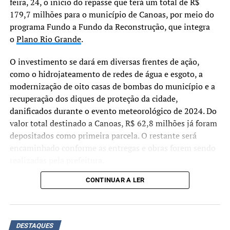
feira, 24, o início do repasse que terá um total de R$
179,7 milhões para o município de Canoas, por meio do
A maioria dos ministros entendeu que a PGR apresentou
programa Fundo a Fundo da Reconstrução, que integra
provas suficientes para condenar o ex-presidente e seus
o
Plano Rio Grande
.
aliados.
O investimento se dará em diversas frentes de ação,
Demais condenações
como o hidrojateamento de redes de água e esgoto, a
Braga Netto: 26 anos
– Seguindo o voto do relator
modernização de oito casas de bombas do município e a
Alexandre de Moraes, a maioria da Primeira Turma do
recuperação dos diques de proteção da cidade,
STF determinou pena de 26 anos, inicialmente em
danificados durante o evento meteorológico de 2024. Do
reclusão, para o general Walter Braga Netto.
valor total destinado a Canoas, R$ 62,8 milhões já foram
depositados como primeira parcela. O restante será
Anderson Torres: 24 anos –
Os ministros formaram
encaminhado conforme as entregas e obras forem sendo
maioria pela pena de 24 anos de reclusão e multa para
realizadas pela prefeitura.
Anderson Torres.
CONTINUAR A LER
“Não estamos apenas
Almir Garnier: 24 anos –
Seguindo voto do relator
assinando um convênio,
Alexandre de Moraes, a maioria da Primeira Turma
confirmou pena de 24 anos para o almirante Almir
mas efetivamente
DESTAQUES
Garnier, ex-comandante da Marinha. Foi determinado 21