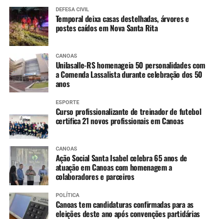
Rios em cota de inundação:
DEFESA CIVIL
Uruguai (São Borja a Uruguaiana) – Tendência de
Temporal deixa casas destelhadas, árvores e
estabilidade entre São Borja e Itaqui e lenta
postes caídos em Nova Santa Rita
elevação em Uruguaiana.
Ibirapuitã (Alegrete) – Tendência de declínio, com
CANOAS
níveis ainda em inundação ao longo do dia.
Unilasalle-RS homenageia 50 personalidades com
Ibicuí (Manoel Viana) – Tendência de lento
a Comenda Lassalista durante celebração dos 50
anos
declínio, com níveis ainda em inundação ao longo
do dia.
ESPORTE
Caí (Montenegro) – Tendência de estabilidade.
Curso profissionalizante de treinador de futebol
certifica 21 novos profissionais em Canoas
Taquari (Taquari) – Tendência de lenta elevação,
devendo entrar em estabilidade ao longo do dia.
Jacuí (Cachoeira do Sul até São Jerônimo) –
CANOAS
Constante declínio em Cachoeira do Sul e Rio
Ação Social Santa Isabel celebra 65 anos de
atuação em Canoas com homenagem a
Pardo, e variando entre estabilidade e lenta
colaboradores e parceiros
elevação em São Jerônimo.
Jacuí (Ilhas da RMPOA) – Tendência entre
POLÍTICA
estabilidade e lenta elevação, mantendo os níveis
Canoas tem candidaturas confirmadas para as
eleições deste ano após convenções partidárias
elevados nos próximos dias.