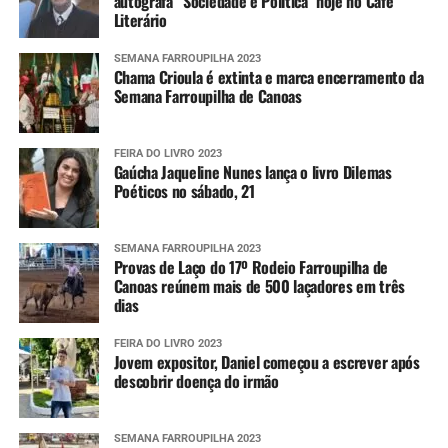
autografa “Sociedade e Política” hoje no Café
Literário
Imagens do radar meteorológico da Defesa
Civil estadual
SEMANA FARROUPILHA 2023
Chama Crioula é extinta e marca encerramento da
Semana Farroupilha de Canoas
Alertas
FEIRA DO LIVRO 2023
Para aumentar o nível de prevenção, as pessoas podem se
Gaúcha Jaqueline Nunes lança o livro Dilemas
cadastrar para receberem os alertas meteorológicos da
Poéticos no sábado, 21
Defesa Civil estadual. Para isso, é necessário enviar o CEP
da localidade por SMS para o número 40199. Em seguida,
SEMANA FARROUPILHA 2023
uma confirmação é enviada, tornando o número
Provas de Laço do 17º Rodeio Farroupilha de
disponível para receber as informações sempre que elas
Canoas reúnem mais de 500 laçadores em três
forem divulgadas.
dias
Também é possível se cadastrar via aplicativo Whatsapp.
FEIRA DO LIVRO 2023
Jovem expositor, Daniel começou a escrever após
Para ter acesso ao serviço, é necessário se registrar pelo
descobrir doença do irmão
telefone (61) 2034-4611 ou clicando
aqui
. Em seguida, é
preciso interagir com o robô de atendimento enviando
um simples “Oi”.
SEMANA FARROUPILHA 2023