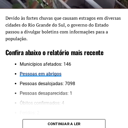
“Temos muito cuidado com
a aplicação dos recursos.
Devido às fortes chuvas que causam estragos em diversas
cidades do Rio Grande do Sul, o governo do Estado
Cada projeto é analisado
passou a divulgar boletins com informações para a
tecnicamente e validado
população.
pelo Comitê Científico,
Confira abaixo o relatório mais recente
para assegurar que
estamos financiando
Municípios afetados: 146
soluções consistentes e
Pessoas em abrigos
que protejam a população”,
Pessoas desalojadas: 7098
completou.
Pessoas desaparecidas: 1
Óbitos confirmados: 4
Obras vão minimizar o impacto das chuvas
Feridos: 2
Pessoas resgatadas*: 733
O hidrojateamento permitirá a limpeza e desobstrução
CONTINUAR A LER