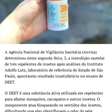
outros ainda apresentam índices abaixo dos 95%
recomendados.
No Rio Grande do Sul, as coberturas registradas em 2025
foram:
Pentavalente: 91%
Poliomielite: 91%
A Agência Nacional de Vigilância Sanitária (Anvisa)
Pneumocócica: 96%
determinou nesta segunda-feira, 3, a interdição cautelar
de três repelentes de insetos após análises do Instituto
Tríplice Viral: 95%
Adolfo Lutz, laboratório de referência do Estado de São
HPV e sarampo recebem atenção especial
Paulo, apontarem resultado insatisfatório no ensaio de
DEET.
Além da atualização das vacinas de rotina, a campanha
também reforça a importância da imunização contra o
O DEET é uma substância ativa utilizada em repelentes
HPV e o sarampo.
para afastar mosquitos, carrapatos e outros insetos. O
componente atua bloqueando os sentidos dos insetos,
O prazo da estratégia extraordinária de vacinação contra
dificultando que eles identifiquem o odor da pele