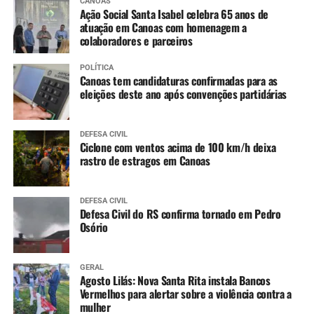
CANOAS
Dengue (2 doses, com intervalo de 3 meses entre
Ação Social Santa Isabel celebra 65 anos de
as doses)
atuação em Canoas com homenagem a
colaboradores e parceiros
11 a 14 anos
:
POLÍTICA
Canoas tem candidaturas confirmadas para as
Meningo ACWY (dose única)
eleições deste ano após convenções partidárias
DEFESA CIVIL
Ciclone com ventos acima de 100 km/h deixa
rastro de estragos em Canoas
DEFESA CIVIL
Defesa Civil do RS confirma tornado em Pedro
Osório
GERAL
Agosto Lilás: Nova Santa Rita instala Bancos
Vermelhos para alertar sobre a violência contra a
mulher