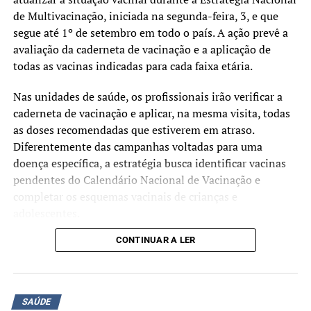
de Multivacinação, iniciada na segunda-feira, 3, e que
segue até 1º de setembro em todo o país. A ação prevê a
avaliação da caderneta de vacinação e a aplicação de
todas as vacinas indicadas para cada faixa etária.
Nas unidades de saúde, os profissionais irão verificar a
caderneta de vacinação e aplicar, na mesma visita, todas
as doses recomendadas que estiverem em atraso.
Diferentemente das campanhas voltadas para uma
doença específica, a estratégia busca identificar vacinas
pendentes do Calendário Nacional de Vacinação e
completar os esquemas vacinais de crianças e
adolescentes.
CONTINUAR A LER
Segundo o Ministério da Saúde, a mobilização tem como
objetivo ampliar as coberturas vacinais e facilitar o
acesso às vacinas oferecidas gratuitamente pelo Sistema
Único de Saúde (SUS). A atualização da caderneta
SAÚDE
contribui para a prevenção de doenças imunopreveníveis