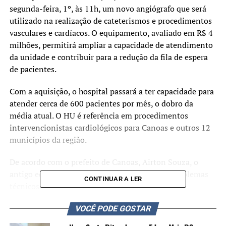
segunda-feira, 1º, às 11h, um novo angiógrafo que será
utilizado na realização de cateterismos e procedimentos
vasculares e cardíacos. O equipamento, avaliado em R$ 4
milhões, permitirá ampliar a capacidade de atendimento
da unidade e contribuir para a redução da fila de espera
de pacientes.
Com a aquisição, o hospital passará a ter capacidade para
atender cerca de 600 pacientes por mês, o dobro da
média atual. O HU é referência em procedimentos
intervencionistas cardiológicos para Canoas e outros 12
municípios da região.
De acordo com o prefeito de Canoas, Airton Souza, o
antigo equipamento apresentava frequentes problemas
CONTINUAR A LER
técnicos.
VOCÊ PODE GOSTAR
“O Hospital Universitário