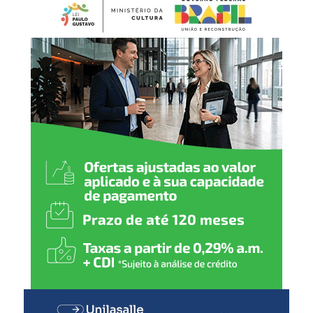
preventiva e temporária, com prazo de até 90 dias,
BCG (dose única)
conforme previsto na legislação. Durante esse período, os
produtos ficam impedidos de serem vendidos ou
Hepatite B (1
ª
dose)
utilizados até que a situação seja avaliada.
2 meses
:
Pentavalente (1ª dose)
Pólio (1ª dose)
Pneumocócica (1ª dose)
Rotavírus (1ª dose)
3 meses
:
Meningocócica C (1ª dose)
4 meses
:
Pentavalente (2ª dose)