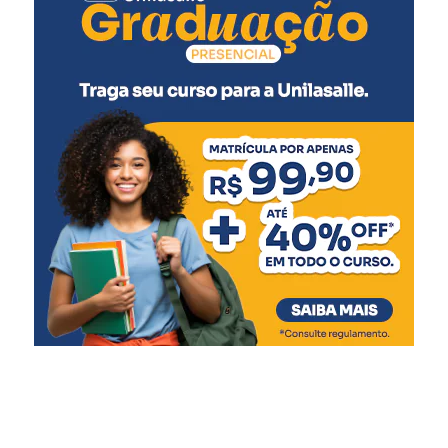
Pólio (2ª dose)
Pneumocócica (2ª dose)
Rotavírus (2ª dose)
5 meses
:
Meningocócica C (2ª dose)
6 meses
:
Pentavalente (3ª dose)
Pólio (3ª dose)
Influenza
Covid-19 (1ª dose)
7 meses
:
Covid-19 (2ª dose)