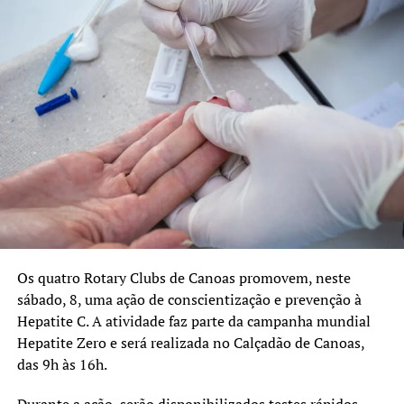
emergência.
“Temos atualmente quase
400 pacientes aguardando
procedimentos. Como o
hospital é referência para
casos graves, muitas vezes
a rotina acaba sendo
absorvida pelas
emergências. Com esse
Os quatro Rotary Clubs de Canoas promovem, neste
novo aparelho,
sábado, 8, uma ação de conscientização e prevenção à
Hepatite C. A atividade faz parte da campanha mundial
conseguiremos ampliar a
Hepatite Zero e será realizada no Calçadão de Canoas,
capacidade de atendimento
das 9h às 16h.
e avançar na redução dessa