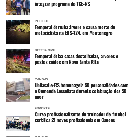
integrar programa do TCE-RS
Varicela (1ª dose)
Hepatite A (1ª dose)
POLICIAL
Temporal derruba árvore e causa morte de
4 anos
:
motociclista na ERS-124, em Montenegro
Tríplice bacteriana – DTP (2ª dose reforço)
Pólio (2ª dose reforço)
DEFESA CIVIL
Temporal deixa casas destelhadas, árvores e
postes caídos em Nova Santa Rita
A partir dos 7 anos
:
Difteria e Tétano –
dT
(3 doses, conforme histórico
CANOAS
Unilasalle-RS homenageia 50 personalidades com
vacinal)
a Comenda Lassalista durante celebração dos 50
anos
9 a 14 anos
:
ESPORTE
HPV (dose única)
Curso profissionalizante de treinador de futebol
certifica 21 novos profissionais em Canoas
10 a 14 anos
: