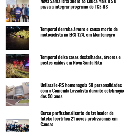
enfrentava dificuldades
Nova Santa Rita adere ao Educa Mais RS e
passa a integrar programa do TCE-RS
constantes com problemas
técnicos no antigo
Temporal derruba árvore e causa morte de
aparelho, o que gerava
motociclista na ERS-124, em Montenegro
transtornos para pacientes
e profissionais. A entrega
Temporal deixa casas destelhadas, árvores e
desse novo equipamento
postes caídos em Nova Santa Rita
mostra o nosso
compromisso em investir e
Unilasalle-RS homenageia 50 personalidades
qualificar a saúde pública
com a Comenda Lassalista durante celebração
dos 50 anos
para atender melhor a
população”, afirmou.
Curso profissionalizante de treinador de
futebol certifica 21 novos profissionais em
Canoas
Segundo a secretária municipal da Saúde, Ana Boll, o