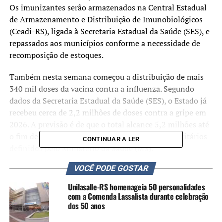
Os imunizantes serão armazenados na Central Estadual
de Armazenamento e Distribuição de Imunobiológicos
(Ceadi-RS), ligada à Secretaria Estadual da Saúde (SES), e
repassados aos municípios conforme a necessidade de
recomposição de estoques.
Também nesta semana começou a distribuição de mais
340 mil doses da vacina contra a influenza. Segundo
dados da Secretaria Estadual da Saúde (SES), o Estado já
recebeu cerca de 2,2 milhões de doses contra a gripe em
2026. A previsão é de que o total alcance 5,2 milhões até
o fim de maio, volume destinado aos grupos prioritários
CONTINUAR A LER
definidos pelo Ministério da Saúde (MS).
VOCÊ PODE GOSTAR
Os vírus respiratórios costumam ter maior circulação
durante o outono e o inverno no Rio Grande do Sul.
Unilasalle-RS homenageia 50 personalidades
Entre eles estão o vírus influenza, o vírus sincicial
com a Comenda Lassalista durante celebração
dos 50 anos
respiratório (VSR), principal causador de bronquiolite em
bebês, e o Sars-CoV-2, responsável pela covid-19.