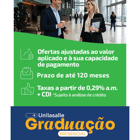
utilizados até que a situação seja avaliada.
2 meses
:
Pentavalente (1ª dose)
Pólio (1ª dose)
Pneumocócica (1ª dose)
Rotavírus (1ª dose)
3 meses
:
Meningocócica C (1ª dose)
4 meses
:
Pentavalente (2ª dose)
Pólio (2ª dose)
Pneumocócica (2ª dose)
Rotavírus (2ª dose)