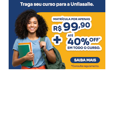
5 meses
:
Meningocócica C (2ª dose)
6 meses
:
Pentavalente (3ª dose)
Pólio (3ª dose)
Influenza
Covid-19 (1ª dose)
7 meses
:
Covid-19 (2ª dose)
9 meses
: