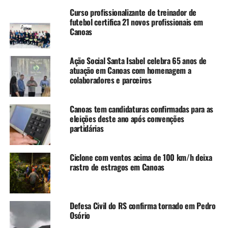
Curso profissionalizante de treinador de
Dados do painel de hospitalizações por Síndrome
futebol certifica 21 novos profissionais em
Respiratória Aguda Grave (SRAG) apontam que o Estado
Canoas
registrou 3.808 internações em 2026 relacionadas a vírus
respiratórios. Desse total, 656 ocorreram por influenza e
Ação Social Santa Isabel celebra 65 anos de
313 por covid-19. Crianças de até quatro anos
atuação em Canoas com homenagem a
representam 32,8% das internações, enquanto pessoas
colaboradores e parceiros
com 60 anos ou mais correspondem a 42,1% dos casos.
Canoas tem candidaturas confirmadas para as
No mesmo período, foram contabilizados 254 óbitos por
eleições deste ano após convenções
SRAG. Entre eles, 56 foram atribuídos à covid-19 e 47 à
partidárias
influenza. Segundo os dados da SES, 78% das mortes
ocorreram entre idosos com mais de 60 anos.
Ciclone com ventos acima de 100 km/h deixa
rastro de estragos em Canoas
A vacinação contra a gripe segue abaixo da meta
estabelecida pelas autoridades de saúde. Até segunda-
feira (18), haviam sido aplicadas 1.866.283 doses no
Defesa Civil do RS confirma tornado em Pedro
Estado, o que representa cobertura média de 38,6% entre
Osório
os grupos prioritários.