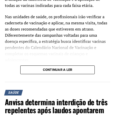
todas as vacinas indicadas para cada faixa etária.
Nas unidades de saúde, os profissionais irão verificar a
caderneta de vacinação e aplicar, na mesma visita, todas
as doses recomendadas que estiverem em atraso.
Diferentemente das campanhas voltadas para uma
doença específica, a estratégia busca identificar vacinas
pendentes do Calendário Nacional de Vacinação e
completar os esquemas vacinais de crianças e
adolescentes.
CONTINUAR A LER
Segundo o Ministério da Saúde, a mobilização tem como
objetivo ampliar as coberturas vacinais e facilitar o
acesso às vacinas oferecidas gratuitamente pelo Sistema
Único de Saúde (SUS). A atualização da caderneta
SAÚDE
contribui para a prevenção de doenças imunopreveníveis
Anvisa determina interdição de três
e fortalece a proteção coletiva da população.
repelentes após laudos apontarem
Manter a vacinação em dia é a principal forma de