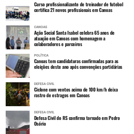
Curso profissionalizante de treinador de futebol
4 anos
:
certifica 21 novos profissionais em Canoas
Tríplice bacteriana – DTP (2ª dose reforço)
Pólio (2ª dose reforço)
CANOAS
Ação Social Santa Isabel celebra 65 anos de
atuação em Canoas com homenagem a
colaboradores e parceiros
A partir dos 7 anos
:
Difteria e Tétano –
dT
(3 doses, conforme histórico
POLÍTICA
Canoas tem candidaturas confirmadas para as
vacinal)
eleições deste ano após convenções partidárias
9 a 14 anos
:
DEFESA CIVIL
HPV (dose única)
Ciclone com ventos acima de 100 km/h deixa
rastro de estragos em Canoas
10 a 14 anos
:
DEFESA CIVIL
Dengue (2 doses, com intervalo de 3 meses entre
Defesa Civil do RS confirma tornado em Pedro
as doses)
Osório