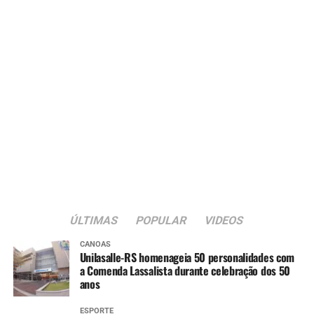
Covid-19 (3ª dose)
Febre amarela (dose única)
12 meses
:
Pneumocócica (reforço)
Meningocócica ACWY (dose única)
Tríplice viral (1ª dose)
15 meses
:
Tríplice bacteriana – DTP (1ª dose reforço)
ÚLTIMAS
POPULAR
VIDEOS
Pólio (1ª dose reforço)
Tríplice viral (2ª dose)
CANOAS
Unilasalle-RS homenageia 50 personalidades com
a Comenda Lassalista durante celebração dos 50
Varicela (1ª dose)
anos
Hepatite A (1ª dose)
ESPORTE