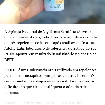
No Rio Grande do Sul, as coberturas registradas em 2025
foram:
Pentavalente: 91%
Poliomielite: 91%
A Agência Nacional de Vigilância Sanitária (Anvisa)
Pneumocócica: 96%
determinou nesta segunda-feira, 3, a interdição cautelar
de três repelentes de insetos após análises do Instituto
Tríplice Viral: 95%
Adolfo Lutz, laboratório de referência do Estado de São
HPV e sarampo recebem atenção especial
Paulo, apontarem resultado insatisfatório no ensaio de
DEET.
Além da atualização das vacinas de rotina, a campanha
também reforça a importância da imunização contra o
O DEET é uma substância ativa utilizada em repelentes
HPV e o sarampo.
para afastar mosquitos, carrapatos e outros insetos. O
componente atua bloqueando os sentidos dos insetos,
O prazo da estratégia extraordinária de vacinação contra
dificultando que eles identifiquem o odor da pele
o HPV foi ampliado até 31 de dezembro de 2026 para
humana.
adolescentes de 15 a 19 anos que ainda não receberam a
dose. A vacina protege contra infecções pelo vírus HPV,
A medida impede temporariamente a fabricação,