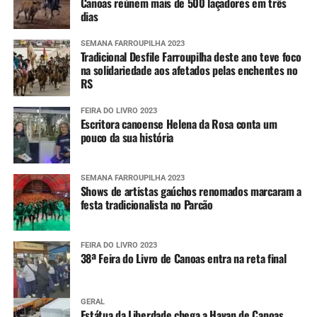
Canoas reúnem mais de 500 laçadores em três
dias
SEMANA FARROUPILHA 2023
Tradicional Desfile Farroupilha deste ano teve foco
na solidariedade aos afetados pelas enchentes no
RS
FEIRA DO LIVRO 2023
Escritora canoense Helena da Rosa conta um
pouco da sua história
SEMANA FARROUPILHA 2023
Shows de artistas gaúchos renomados marcaram a
festa tradicionalista no Parcão
FEIRA DO LIVRO 2023
38ª Feira do Livro de Canoas entra na reta final
GERAL
Estátua da Liberdade chega a Havan de Canoas