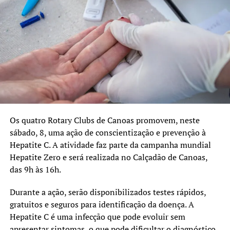
imunocomprometidas e grupos considerados mais
vulneráveis. A orientação da Secretaria Estadual da Saúde
(SES) e do Ministério da Saúde (MS) é para que a
população procure as unidades básicas de saúde (UBSs)
para verificar a situação vacinal.
TÓPICOS RELACIONADOS:
CANOAS
COVID-19
FEATURED
SAÚDE
VACINA
A SEGUIR UP
Os quatro Rotary Clubs de Canoas promovem, neste
Canoas terá Dia D de atendimentos oftalmológicos para
sábado, 8, uma ação de conscientização e prevenção à
reduzir fila de espera
Hepatite C. A atividade faz parte da campanha mundial
NÃO SE ESQUEÇA
Hepatite Zero e será realizada no Calçadão de Canoas,
Pré-conferência da Saúde reúne comunidade e
das 9h às 16h.
profissionais no quadrante Noroeste de Canoas
Durante a ação, serão disponibilizados testes rápidos,
gratuitos e seguros para identificação da doença. A
Hepatite C é uma infecção que pode evoluir sem
apresentar sintomas, o que pode dificultar o diagnóstico