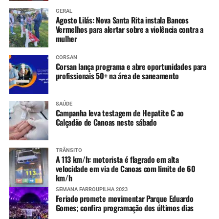
11 a 14 anos
:
GERAL
Agosto Lilás: Nova Santa Rita instala Bancos
Meningo ACWY (dose única)
Vermelhos para alertar sobre a violência contra a
mulher
CORSAN
Corsan lança programa e abre oportunidades para
profissionais 50+ na área de saneamento
SAÚDE
Campanha leva testagem de Hepatite C ao
Calçadão de Canoas neste sábado
TRÂNSITO
A 113 km/h: motorista é flagrado em alta
velocidade em via de Canoas com limite de 60
km/h
SEMANA FARROUPILHA 2023
Feriado promete movimentar Parque Eduardo
Gomes; confira programação dos últimos dias