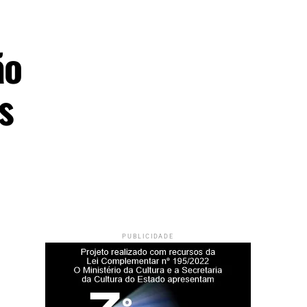
ão
s
PUBLICIDADE