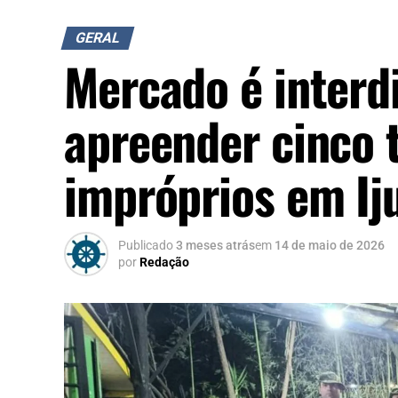
GERAL
Mercado é interdi
apreender cinco 
impróprios em Ij
Publicado
3 meses atrás
em
14 de maio de 2026
por
Redação