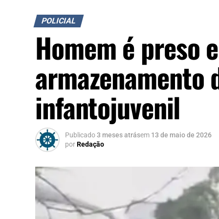
POLICIAL
Homem é preso e
armazenamento de
infantojuvenil
Publicado
3 meses atrás
em
13 de maio de 2026
por
Redação