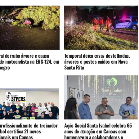
al derruba árvore e causa
Temporal deixa casas destelhadas,
de motociclista na ERS-124, em
árvores e postes caídos em Nova
negro
Santa Rita
rofissionalizante de treinador
Ação Social Santa Isabel celebra 65
bol certifica 21 novos
anos de atuação em Canoas com
sionais em Canoas
homenagem a colaboradores e