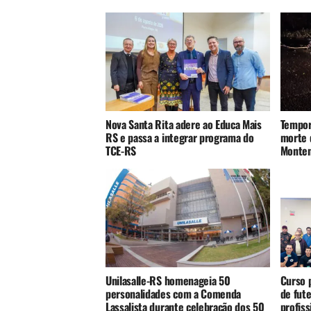
Nova Santa Rita adere ao Educa Mais
Tempor
RS e passa a integrar programa do
morte 
TCE-RS
Monte
Unilasalle-RS homenageia 50
Curso p
personalidades com a Comenda
de fute
Lassalista durante celebração dos 50
profis