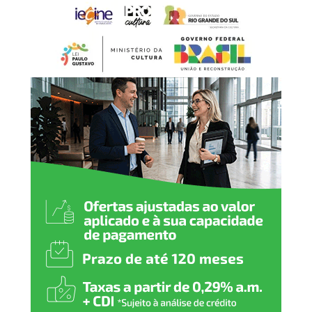
que os estudantes
aprendam, convivam e se
desenvolvam. A reforma da
quadra e a requalificação
do pátio também
representam um avanço
importante na inclusão,
garantindo que todos os
alunos possam participar
das atividades com
segurança, conforto e
autonomia.”