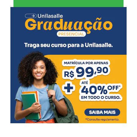
A secretária-adjunta de Projetos e Captação de Recursos,
Jerusa Mattos, detalhou as intervenções previstas.
“Serão realizadas reformas
para qualificar o pátio
escolar, a drenagem do
parquinho, implantação de
mobiliários como mesas e
bancos e a acessibilidade
das calçadas. Também
teremos a reforma do pátio
coberto para adaptação de
uma quadra de mini vôlei,
além da reforma da quadra