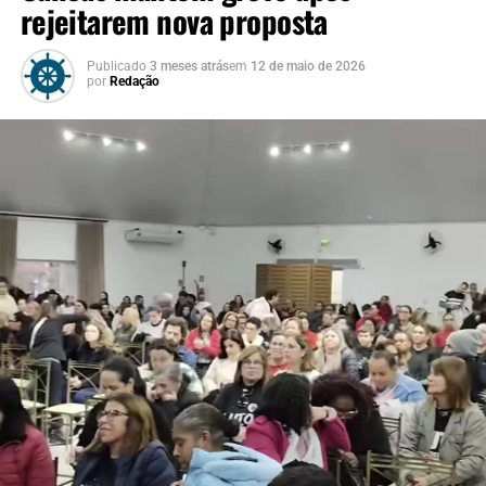
rejeitarem nova proposta
Publicado
3 meses atrás
em
12 de maio de 2026
por
Redação