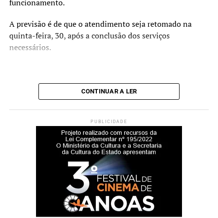
Estamos criando um
funcionamento.
ambiente mais acolhedor,
A previsão é de que o atendimento seja retomado na
acessível e adequado para o
quinta-feira, 30, após a conclusão dos serviços
necessários.
desenvolvimento das
atividades pedagógicas,
esportivas e de
CONTINUAR A LER
convivência.”
PUBLICIDADE
A secretária municipal da Educação, Beth Colombo,
ressaltou a importância da estrutura para o cotidiano
escolar.
“Uma escola bem
estruturada oferece
melhores condições para