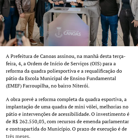
mais forte, humana e
preparada para os desafios
do presente e do futuro.
Essa parceria com o
Tribunal de Contas
fortalece nosso trabalho e
A Prefeitura de Canoas assinou, na manhã desta terça-
feira, 4, a Ordem de Início de Serviços (OIS) para a
nos ajuda a aperfeiçoar
reforma da quadra poliesportiva e a requalificação do
políticas que colocam os
pátio da Escola Municipal de Ensino Fundamental
estudantes no centro das
(EMEF) Farroupilha, no bairro Niterói.
decisões.”
A obra prevê a reforma completa da quadra esportiva, a
implantação de uma quadra de mini vôlei, melhorias no
pátio e intervenções de acessibilidade. O investimento é
A secretária municipal de Educação, Margarete Ferretti,
de R$ 262.550,03, com recursos de emenda parlamentar
também comentou a participação do município no
e contrapartida do Município. O prazo de execução é de
programa.
três meses.