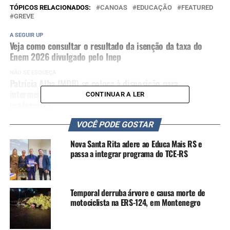
TÓPICOS RELACIONADOS:
CANOAS
EDUCAÇÃO
FEATURED
GREVE
A SEGUIR UP
Veja como consultar o resultado da isenção da taxa do
Enem 2026 divulgado pelo Inep
NÃO SE ESQUEÇA
Patrícia Alba (MDB) se coloca à disposição para
intermediar diálogo entre Prefeitura de Canoas e
CONTINUAR A LER
professores
VOCÊ PODE GOSTAR
Nova Santa Rita adere ao Educa Mais RS e
passa a integrar programa do TCE-RS
Temporal derruba árvore e causa morte de
motociclista na ERS-124, em Montenegro