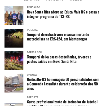
da quadra será fundamental
para que tenham mais
EDUCAÇÃO
Nova Santa Rita adere ao Educa Mais RS e passa a
qualidade nas aulas. Além
integrar programa do TCE-RS
disso, a questão da
acessibilidade é muito
POLICIAL
Temporal derruba árvore e causa morte de
importante, já que temos
motociclista na ERS-124, em Montenegro
alunos cadeirantes que
também participam das
DEFESA CIVIL
Temporal deixa casas destelhadas, árvores e
aulas de educação física e
postes caídos em Nova Santa Rita
de atividades pedagógicas
CANOAS
no pátio.”
Unilasalle-RS homenageia 50 personalidades com
a Comenda Lassalista durante celebração dos 50
anos
ESPORTE
Curso profissionalizante de treinador de futebol