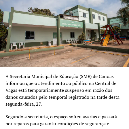
e oferecer um ambiente
qualificação do pátio e as
educacional cada vez mais
melhorias de acessibilidade
acolhedor e eficiente para
vão proporcionar mais
os alunos.”
segurança, inclusão e
qualidade para os
O Educa Mais RS é uma iniciativa do TCE-RS voltada aos
estudantes, além de
municípios do Rio Grande do Sul. Entre as ações
fortalecer o ambiente de
previstas estão o acompanhamento de indicadores
educacionais, o planejamento das políticas públicas e a
aprendizagem.”
A Secretaria Municipal de Educação (SME) de Canoas
avaliação dos resultados das redes municipais.
informou que o atendimento ao público na Central de
Com a assinatura do termo, Nova Santa Rita formalizou a
Vagas está temporariamente suspenso em razão dos
O vice-prefeito Rodrigo Busato destacou que a obra deve
adesão ao programa.
danos causados pelo temporal registrado na tarde desta
contribuir para as atividades desenvolvidas na escola.
segunda-feira, 27.
“Essa intervenção vai muito
Segundo a secretaria, o espaço sofreu avarias e passará
além da infraestrutura.
por reparos para garantir condições de segurança e