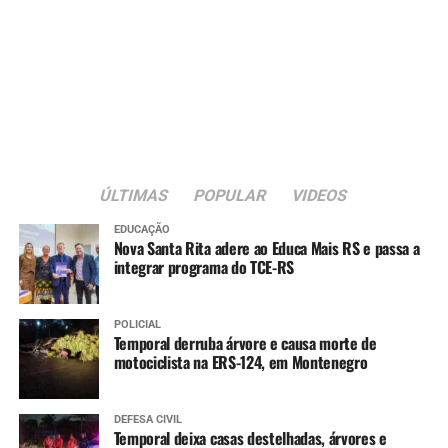
Imperial (ABEFI), conforme previsto na Lei Federal nº
13.019/2014, que regulamenta as parcerias entre o poder
público e organizações da sociedade civil.
A nova sede passa a integrar a estrutura da rede
municipal de assistência social voltada ao atendimento
de crianças e adolescentes em situação de acolhimento
institucional.
ÚLTIMAS
POPULAR
VIDEOS
EDUCAÇÃO
Nova Santa Rita adere ao Educa Mais RS e passa a
integrar programa do TCE-RS
POLICIAL
Temporal derruba árvore e causa morte de
motociclista na ERS-124, em Montenegro
DEFESA CIVIL
Temporal deixa casas destelhadas, árvores e