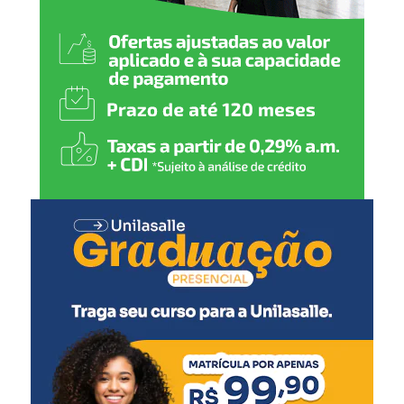
contribuir para um
atendimento cada vez mais
humanizado, fortalecendo a
rede de proteção de Nova
Santa Rita”, declarou.
A secretária municipal de Desenvolvimento Social,
Solange Lewandoski Laubine, destacou que a nova sede
oferece melhores condições para o atendimento e para o
trabalho das equipes responsáveis pelo acolhimento.
“O acolhimento
institucional exige uma
estrutura adequada e um
ambiente que transmita