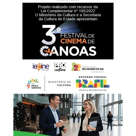
Durante a cerimônia de inauguração, o prefeito Rodrigo
Battistella afirmou que a entrega da nova sede representa
um reforço na estrutura da rede de proteção à infância e à
adolescência.
“Hoje entregamos muito
mais do que um prédio.
Estamos oferecendo um
espaço preparado para
acolher nossas crianças e
adolescentes com
dignidade, respeito e
segurança. Cada ambiente
foi pensado para
proporcionar conforto e