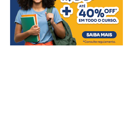
cuidado e segurança. Este
novo espaço amplia nossa
capacidade de atendimento
e garante mais qualidade
de vida às crianças e
adolescentes, respeitando
suas necessidades e
promovendo um ambiente
mais acolhedor durante
esse período tão delicado”,
afirmou.
A gestão do Abrigo Municipal é realizada em parceria
com a Associação Beneficente Evangélica da Floresta