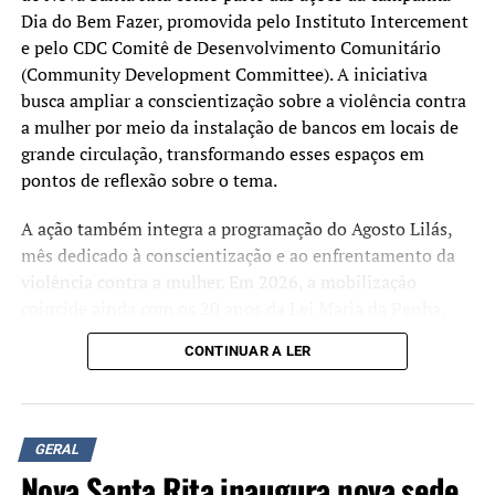
Dia do Bem Fazer, promovida pelo Instituto Intercement
e pelo CDC Comitê de Desenvolvimento Comunitário
(Community Development Committee). A iniciativa
busca ampliar a conscientização sobre a violência contra
a mulher por meio da instalação de bancos em locais de
grande circulação, transformando esses espaços em
pontos de reflexão sobre o tema.
A ação também integra a programação do Agosto Lilás,
mês dedicado à conscientização e ao enfrentamento da
violência contra a mulher. Em 2026, a mobilização
coincide ainda com os 20 anos da Lei Maria da Penha,
marco da legislação brasileira de proteção às mulheres
CONTINUAR A LER
em situação de violência.
Além da instalação dos bancos, estão sendo realizadas
oficinas de pintura e rodas de conversa para discutir a
GERAL
prevenção da violência de gênero e divulgar informações
Nova Santa Rita inaugura nova sede
sobre a rede de proteção às vítimas.