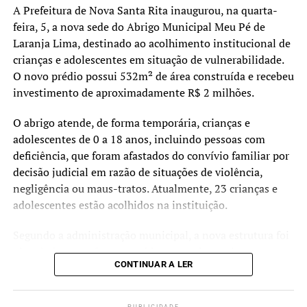
A Prefeitura de Nova Santa Rita inaugurou, na quarta-
feira, 5, a nova sede do Abrigo Municipal Meu Pé de
Laranja Lima, destinado ao acolhimento institucional de
crianças e adolescentes em situação de vulnerabilidade.
O novo prédio possui 532m² de área construída e recebeu
investimento de aproximadamente R$ 2 milhões.
O abrigo atende, de forma temporária, crianças e
adolescentes de 0 a 18 anos, incluindo pessoas com
deficiência, que foram afastados do convívio familiar por
decisão judicial em razão de situações de violência,
negligência ou maus-tratos. Atualmente, 23 crianças e
adolescentes estão acolhidos na instituição.
Segundo a administração municipal, a nova estrutura foi
planejada para oferecer ambientes mais amplos,
CONTINUAR A LER
acessíveis e adequados às necessidades dos acolhidos e
das equipes que atuam no serviço.
PUBLICIDADE