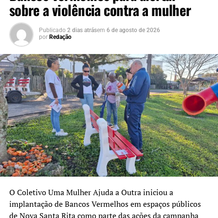
sobre a violência contra a mulher
queda de árvore atingiu um carro e bloqueou
parcialmente a pista. Ninguém ficou ferido. Os bombeiros
Publicado
2 dias atrás
em
6 de agosto de 2026
realizaram a remoção da árvore e do veículo para a
por
Redação
liberação do trânsito.
O Coletivo Uma Mulher Ajuda a Outra iniciou a
implantação de Bancos Vermelhos em espaços públicos
de Nova Santa Rita como parte das ações da campanha