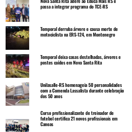
Nova Santa Rita adere ao Educa Mais RS e
mãos, prática que inclui motoristas que conduzem o
passa a integrar programa do TCE-RS
veículo tomando chimarrão.
Segundo a PRF, o sistema é capaz de reconhecer até 82
Temporal derruba árvore e causa morte de
tipos de infrações de trânsito. Entre elas também estão
motociclista na ERS-124, em Montenegro
ultrapassagens proibidas, circulação pelo acostamento,
motociclistas sem capacete e o uso irregular da faixa da
esquerda.
Temporal deixa casas destelhadas, árvores e
postes caídos em Nova Santa Rita
Fiscalização ocorre em tempo real
As imagens registradas pelos radares são enviadas
Unilasalle-RS homenageia 50 personalidades
automaticamente para uma central de monitoramento.
com a Comenda Lassalista durante celebração
Depois disso, um policial rodoviário analisa cada
dos 50 anos
ocorrência antes da aplicação de possíveis medidas
administrativas.
Curso profissionalizante de treinador de
futebol certifica 21 novos profissionais em
A PRF ainda não informou em quais rodovias os testes
Canoas
serão realizados nem se haverá emissão de multas