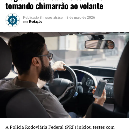
tomando chimarrão ao volante
Publicado
3 meses atrás
em
8 de maio de 2026
por
Redação
A Polícia Rodoviária Federal (PRF) iniciou testes com