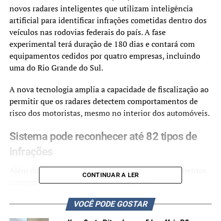
novos radares inteligentes que utilizam inteligência
artificial para identificar infrações cometidas dentro dos
veículos nas rodovias federais do país. A fase
experimental terá duração de 180 dias e contará com
equipamentos cedidos por quatro empresas, incluindo
uma do Rio Grande do Sul.
A nova tecnologia amplia a capacidade de fiscalização ao
permitir que os radares detectem comportamentos de
risco dos motoristas, mesmo no interior dos automóveis.
Sistema pode reconhecer até 82 tipos de
infrações
Além da leitura automática das placas, os equipamentos
CONTINUAR A LER
conseguem identificar diversas irregularidades no
momento da condução. Entre as principais infrações
VOCÊ PODE GOSTAR
monitoradas estão o uso de celular ao volante, a ausência
do cinto de segurança e dirigir com apenas uma das