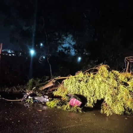
TÓPICOS RELACIONADOS:
CANOAS
FEATURED
INTELIGÊNCIA ARTIFICIAL
POLÍCIA FEDERAL
TECNOLOGIA
TRÂNSITO
A SEGUIR UP
Câmara de Canoas realiza primeira audiência pública da
CPI da Corsan/Aegea nesta quinta-feira
NÃO SE ESQUEÇA
CPI da Corsan/Aegea realiza primeira reunião e define
audiências públicas em Canoas