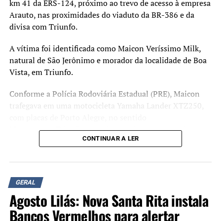
km 41 da ERS-124, próximo ao trevo de acesso à empresa
Arauto, nas proximidades do viaduto da BR-386 e da
divisa com Triunfo.
A vítima foi identificada como Maicon Veríssimo Milk,
natural de São Jerônimo e morador da localidade de Boa
Vista, em Triunfo.
Conforme a Polícia Rodoviária Estadual (PRE), Maicon
trafegava em uma motocicleta Yamaha Lander XTZ250,
com placas de Porto Alegre, no sentido
Montenegro/Triunfo, quando uma árvore, que seria um
CONTINUAR A LER
eucalipto de grande porte, caiu sobre a pista e atingiu o
veículo em razão dos fortes ventos provocados pelo
temporal.
GERAL
Equipes do Corpo de Bombeiros Militar atenderam a
Agosto Lilás: Nova Santa Rita instala
ocorrência, mas o motociclista morreu no local.
Bancos Vermelhos para alertar
Na mesma rodovia, na altura do bairro Estação, outra