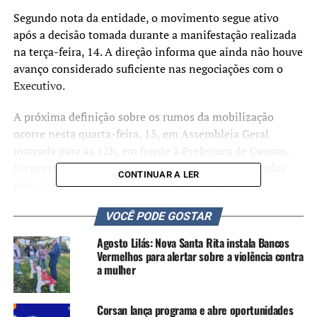
Segundo nota da entidade, o movimento segue ativo
após a decisão tomada durante a manifestação realizada
na terça-feira, 14. A direção informa que ainda não houve
avanço considerado suficiente nas negociações com o
Executivo.
A próxima definição sobre os rumos da mobilização
ocorre nesta quarta-feira, 15, em Assembleia Geral
marcada para às 12h, em frente à Prefeitura de Canoas.
Na ocasião, serão avaliadas as propostas apresentadas
CONTINUAR A LER
pelo governo municipal e os próximos passos do
movimento.
VOCÊ PODE GOSTAR
A mobilização é organizada pelo SINPROCAN, que
Agosto Lilás: Nova Santa Rita instala Bancos
reforça a continuidade da defesa dos direitos da categoria
Vermelhos para alertar sobre a violência contra
e da manutenção de uma educação pública de qualidade
a mulher
no município.
Corsan lança programa e abre oportunidades
Nota da Prefeitura