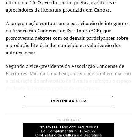
último dia 16. O evento reuniu poetas, escritores e
153. Já demandas relacionadas à sinalização de trânsito
apreciadores da literatura produzida em Canoas.
devem ser registradas pelo serviço 156.
A programação contou com a participação de integrantes
da Associação Canoense de Escritores (ACE), que
promoveram debates com os demais participantes sobre
a produção literária do município e a valorização dos
autores locais.
Segundo a vice-presidente da Associação Canoense de
Escritores, Marina Lima Leal, a atividade também marcou
a celebração do aniversário da livraria e reforçou o espaço
dedicado à literatura produzida em Canoas.
CONTINUAR A LER
PUBLICIDADE