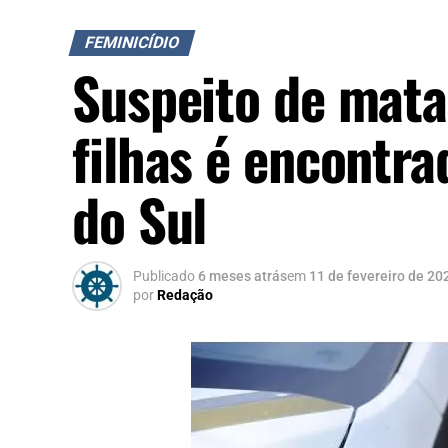
FEMINICÍDIO
Suspeito de mata
filhas é encontr
do Sul
Publicado
6 meses atrás
em
11 de fevereiro de 20
por
Redação