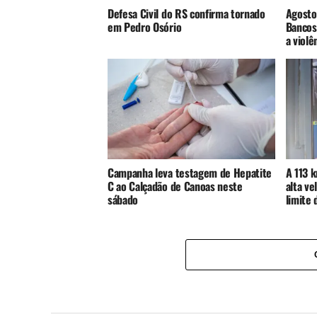
Defesa Civil do RS confirma tornado
Agosto 
em Pedro Osório
Bancos
a violê
Campanha leva testagem de Hepatite
A 113 
C ao Calçadão de Canoas neste
alta v
sábado
limite