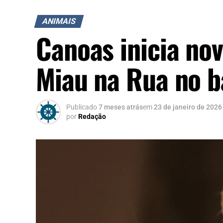
ANIMAIS
Canoas inicia no
Miau na Rua no b
Publicado
7 meses atrás
em
23 de janeiro de 2026
por
Redação