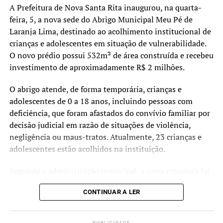
A Prefeitura de Nova Santa Rita inaugurou, na quarta-
feira, 5, a nova sede do Abrigo Municipal Meu Pé de
Laranja Lima, destinado ao acolhimento institucional de
crianças e adolescentes em situação de vulnerabilidade.
O novo prédio possui 532m² de área construída e recebeu
investimento de aproximadamente R$ 2 milhões.
O abrigo atende, de forma temporária, crianças e
adolescentes de 0 a 18 anos, incluindo pessoas com
deficiência, que foram afastados do convívio familiar por
decisão judicial em razão de situações de violência,
negligência ou maus-tratos. Atualmente, 23 crianças e
adolescentes estão acolhidos na instituição.
Segundo a administração municipal, a nova estrutura foi
planejada para oferecer ambientes mais amplos,
CONTINUAR A LER
acessíveis e adequados às necessidades dos acolhidos e
das equipes que atuam no serviço.
PUBLICIDADE