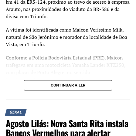
km 41 da ERS-124, próximo ao trevo de acesso à empresa
Arauto, nas proximidades do viaduto da BR-386 e da
divisa com Triunfo.
A vítima foi identificada como Maicon Veríssimo Milk,
natural de São Jerônimo e morador da localidade de Boa
Vista, em Triunfo.
Conforme a Polícia Rodoviária Estadual (PRE), Maicon
trafegava em uma motocicleta Yamaha Lander XTZ250,
com placas de Porto Alegre, no sentido
Montenegro/Triunfo, quando uma árvore, que seria um
CONTINUAR A LER
eucalipto de grande porte, caiu sobre a pista e atingiu o
veículo em razão dos fortes ventos provocados pelo
temporal.
GERAL
Equipes do Corpo de Bombeiros Militar atenderam a
Agosto Lilás: Nova Santa Rita instala
ocorrência, mas o motociclista morreu no local.
Bancos Vermelhos para alertar
Na mesma rodovia, na altura do bairro Estação, outra