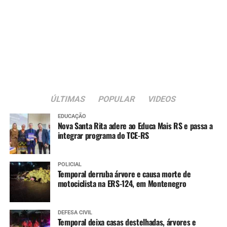
Imperial (ABEFI), conforme previsto na Lei Federal nº
13.019/2014, que regulamenta as parcerias entre o poder
público e organizações da sociedade civil.
A nova sede passa a integrar a estrutura da rede
municipal de assistência social voltada ao atendimento
de crianças e adolescentes em situação de acolhimento
institucional.
ÚLTIMAS
POPULAR
VIDEOS
EDUCAÇÃO
Nova Santa Rita adere ao Educa Mais RS e passa a
integrar programa do TCE-RS
POLICIAL
Temporal derruba árvore e causa morte de
motociclista na ERS-124, em Montenegro
DEFESA CIVIL
Temporal deixa casas destelhadas, árvores e