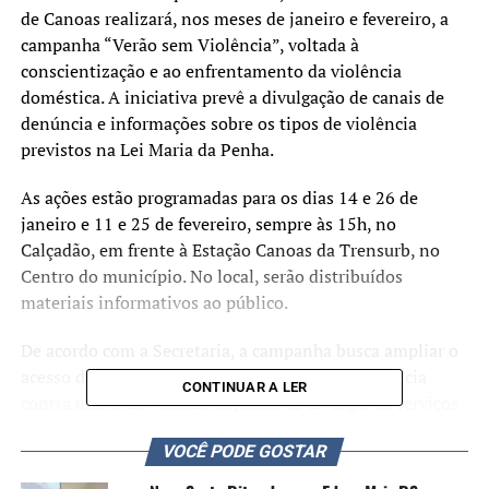
de Canoas realizará, nos meses de janeiro e fevereiro, a
campanha “Verão sem Violência”, voltada à
conscientização e ao enfrentamento da violência
doméstica. A iniciativa prevê a divulgação de canais de
denúncia e informações sobre os tipos de violência
previstos na Lei Maria da Penha.
As ações estão programadas para os dias 14 e 26 de
janeiro e 11 e 25 de fevereiro, sempre às 15h, no
Calçadão, em frente à Estação Canoas da Trensurb, no
Centro do município. No local, serão distribuídos
materiais informativos ao público.
De acordo com a Secretaria, a campanha busca ampliar o
acesso da população a informações sobre a violência
CONTINUAR A LER
contra meninas e mulheres, além de divulgar os serviços
de acolhimento disponíveis em Canoas e orientar sobre
VOCÊ PODE GOSTAR
como buscar apoio e realizar denúncias.