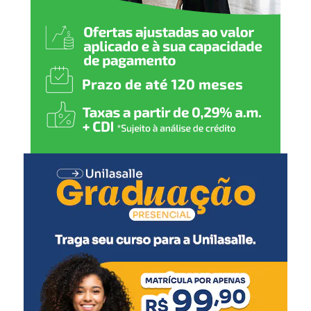
contribuir para um
atendimento cada vez mais
humanizado, fortalecendo a
rede de proteção de Nova
Santa Rita”, declarou.
A secretária municipal de Desenvolvimento Social,
Solange Lewandoski Laubine, destacou que a nova sede
oferece melhores condições para o atendimento e para o
trabalho das equipes responsáveis pelo acolhimento.
“O acolhimento
institucional exige uma
estrutura adequada e um
ambiente que transmita