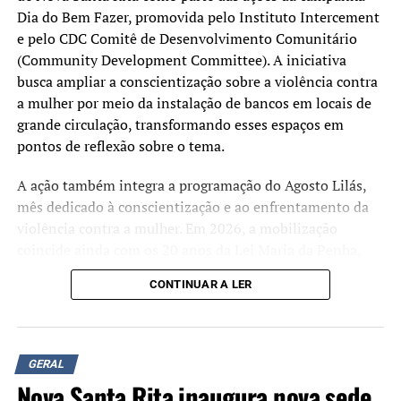
Dia do Bem Fazer, promovida pelo Instituto Intercement
e pelo CDC Comitê de Desenvolvimento Comunitário
(Community Development Committee). A iniciativa
busca ampliar a conscientização sobre a violência contra
a mulher por meio da instalação de bancos em locais de
grande circulação, transformando esses espaços em
pontos de reflexão sobre o tema.
A ação também integra a programação do Agosto Lilás,
mês dedicado à conscientização e ao enfrentamento da
violência contra a mulher. Em 2026, a mobilização
coincide ainda com os 20 anos da Lei Maria da Penha,
marco da legislação brasileira de proteção às mulheres
CONTINUAR A LER
em situação de violência.
Além da instalação dos bancos, estão sendo realizadas
oficinas de pintura e rodas de conversa para discutir a
GERAL
prevenção da violência de gênero e divulgar informações
Nova Santa Rita inaugura nova sede
sobre a rede de proteção às vítimas.