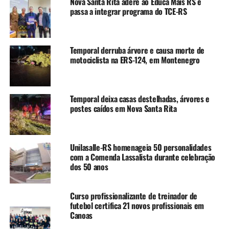
Nova Santa Rita adere ao Educa Mais RS e
passa a integrar programa do TCE-RS
TÓPICOS RELACIONADOS:
CANOAS
COMBATE À VIOLÊNCIA DOMÉSTICCA
FEATURED
A SEGUIR UP
Parque Canoas de Inovação aprova instalação de duas
Temporal derruba árvore e causa morte de
novas empresas
motociclista na ERS-124, em Montenegro
NÃO SE ESQUEÇA
Começam a valer a partir de hoje as novas regras para a
CNH no Rio Grande do Sul
Temporal deixa casas destelhadas, árvores e
postes caídos em Nova Santa Rita
Unilasalle-RS homenageia 50 personalidades
com a Comenda Lassalista durante celebração
dos 50 anos
Curso profissionalizante de treinador de
futebol certifica 21 novos profissionais em
Canoas