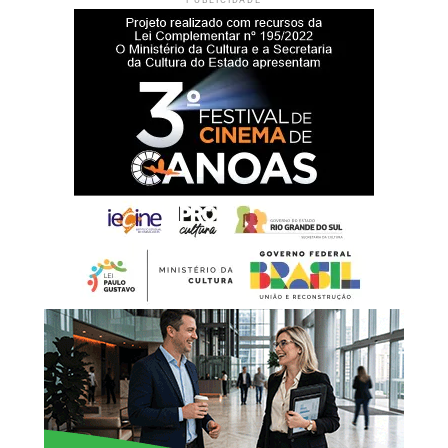
Durante a cerimônia de inauguração, o prefeito Rodrigo
Battistella afirmou que a entrega da nova sede representa
um reforço na estrutura da rede de proteção à infância e à
adolescência.
“Hoje entregamos muito
mais do que um prédio.
Estamos oferecendo um
espaço preparado para
acolher nossas crianças e
adolescentes com
dignidade, respeito e
segurança. Cada ambiente
foi pensado para
proporcionar conforto e