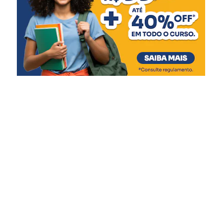
cuidado e segurança. Este
novo espaço amplia nossa
capacidade de atendimento
e garante mais qualidade
de vida às crianças e
adolescentes, respeitando
suas necessidades e
promovendo um ambiente
mais acolhedor durante
esse período tão delicado”,
afirmou.
A gestão do Abrigo Municipal é realizada em parceria
com a Associação Beneficente Evangélica da Floresta