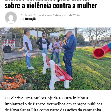
sobre a violência contra a mulher
queda de árvore atingiu um carro e bloqueou
parcialmente a pista. Ninguém ficou ferido. Os bombeiros
Publicado
1 dia atrás
em
6 de agosto de 2026
realizaram a remoção da árvore e do veículo para a
por
Redação
liberação do trânsito.
O Coletivo Uma Mulher Ajuda a Outra iniciou a
implantação de Bancos Vermelhos em espaços públicos
de Nova Santa Rita como parte das ações da campanha