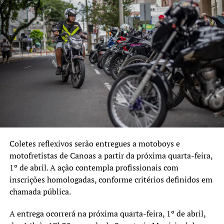
Sexta-feira: das 8h às 14h
Documentos necessários:
CNH
Comprovante de residência em Canoas (em seu nome ou
com declaração do proprietário)
Comprovação de atuação como motoboy (print do perfil
em plataforma de entrega)
Coletes reflexivos serão entregues a motoboys e
motofretistas de Canoas a partir da próxima quarta-feira,
1º de abril. A ação contempla profissionais com
inscrições homologadas, conforme critérios definidos em
chamada pública.
A entrega ocorrerá na próxima quarta-feira, 1º de abril,