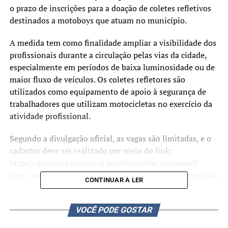
o prazo de inscrições para a doação de coletes refletivos
destinados a motoboys que atuam no município.
A medida tem como finalidade ampliar a visibilidade dos
profissionais durante a circulação pelas vias da cidade,
especialmente em períodos de baixa luminosidade ou de
maior fluxo de veículos. Os coletes refletores são
utilizados como equipamento de apoio à segurança de
trabalhadores que utilizam motocicletas no exercício da
atividade profissional.
Segundo a divulgação oficial, as vagas são limitadas, e o
cadastro deve ser realizado por meio do link:
https://sistemas.canoas.rs.gov.br/auxilio-canoense?
utm_source=ig&utm_medium=social&utm_content=link_in
CONTINUAR A LER
A iniciativa é realizada pela Secretaria Municipal de
Desenvolvimento Econômico e Inovação (SMDEI) e
VOCÊ PODE GOSTAR
integra ações relacionadas à segurança viária e às