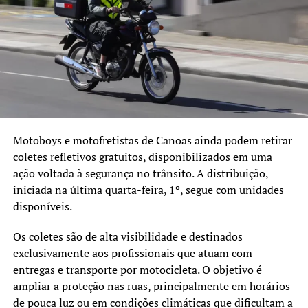
habitantes, o cronograma prevê a expansão para 118
municípios de médio porte e, por fim, para 333 pequenas
cidades, com a conclusão total da cobertura gaúcha
prevista para o final de 2027.
Em conjunto com o monitoramento urbano, o governo
do Estado implementa a Política Integrada de Gestão do
Ambiente Escolar, focada em garantir segurança e
Motoboys e motofretistas de Canoas ainda podem retirar
melhores condições de aprendizagem aos alunos. Como
coletes refletivos gratuitos, disponibilizados em uma
parte dessa estratégia, o Painel Integrado de Gestão do
ação voltada à segurança no trânsito. A distribuição,
Ambiente Escolar auxiliará as equipes no planejamento
iniciada na última quarta-feira, 1º, segue com unidades
operacional e no acompanhamento da carga horária nas
disponíveis.
unidades de ensino. A implementação dessa política
começará por 721 escolas em 94 municípios, avançando
Os coletes são de alta visibilidade e destinados
gradualmente em mais duas fases até alcançar toda a
exclusivamente aos profissionais que atuam com
rede de ensino do Rio Grande do Sul nos próximos três
entregas e transporte por motocicleta. O objetivo é
anos.
ampliar a proteção nas ruas, principalmente em horários
de pouca luz ou em condições climáticas que dificultam a