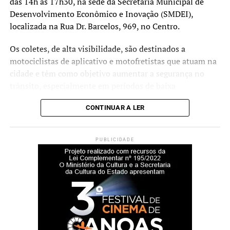
das 14h às 17h30, na sede da Secretaria Municipal de
Desenvolvimento Econômico e Inovação (SMDEI),
localizada na Rua Dr. Barcelos, 969, no Centro.
Os coletes, de alta visibilidade, são destinados a
motociclistas de aplicativo e motofretistas que atuam na
cidade e têm como objetivo aumentar a segurança no
trânsito, especialmente em períodos de baixa
luminosidade ou em condições adversas.
CONTINUAR A LER
A relação dos beneficiários foi publicada no Diário Oficial
do Município e inclui os profissionais que atenderam aos
PUBLICIDADE
requisitos estabelecidos. Os itens serão entregues
conforme os tamanhos informados no momento da
inscrição.
Lista dos contemplado:
AQUI