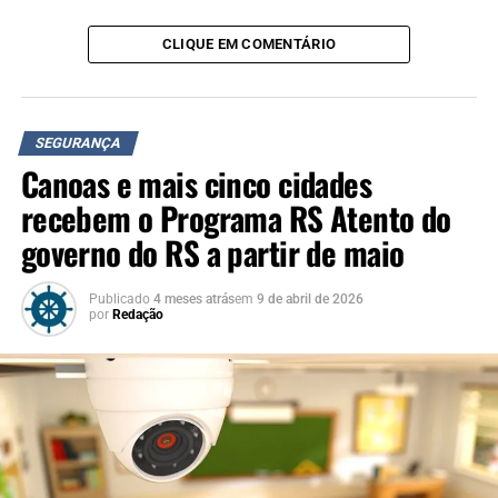
condições de trabalho dos motoboys no município.
CLIQUE EM COMENTÁRIO
TÓPICOS RELACIONADOS:
A SEGUIR UP
Polícia Civil prende 29 pessoas em operação contra
SEGURANÇA
violência doméstica no Rio Grande do Sul
Canoas e mais cinco cidades
NÃO SE ESQUEÇA
recebem o Programa RS Atento do
Canoas prorroga prazo para doação de coletes refletivos a
motoboys e motofretistas até domingo, 21
governo do RS a partir de maio
Publicado
4 meses atrás
em
9 de abril de 2026
por
Redação