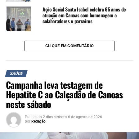
Ação Social Santa Isabel celebra 65 anos de
atuação em Canoas com homenagem a
colaboradores e parceiros
CLIQUE EM COMENTÁRIO
SAÚDE
Campanha leva testagem de
Hepatite C ao Calçadão de Canoas
neste sábado
Publicado
2 dias atrás
em
6 de agosto de 2026
por
Redação