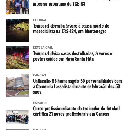
integrar programa do TCE-RS
Varicela (1ª dose)
Hepatite A (1ª dose)
POLICIAL
Temporal derruba árvore e causa morte de
4 anos
:
motociclista na ERS-124, em Montenegro
Tríplice bacteriana – DTP (2ª dose reforço)
Pólio (2ª dose reforço)
DEFESA CIVIL
Temporal deixa casas destelhadas, árvores e
postes caídos em Nova Santa Rita
A partir dos 7 anos
:
Difteria e Tétano –
dT
(3 doses, conforme histórico
CANOAS
Unilasalle-RS homenageia 50 personalidades com
vacinal)
a Comenda Lassalista durante celebração dos 50
anos
9 a 14 anos
:
ESPORTE
HPV (dose única)
Curso profissionalizante de treinador de futebol
certifica 21 novos profissionais em Canoas
10 a 14 anos
: