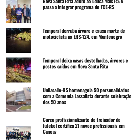
Nova Santa Rita adere ao Educa Mais RS e
passa a integrar programa do TCE-RS
TÓPICOS RELACIONADOS:
CANOAS
CARTÃO SUS
FEATURED
OUVIDORIA-GERAL CANOAS
A SEGUIR UP
Canoas disponibiliza vacina contra bronquiolite para
Temporal derruba árvore e causa morte de
gestantes a partir da 28ª semana
motociclista na ERS-124, em Montenegro
NÃO SE ESQUEÇA
Especialistas reforçam prevenção contínua contra dengue
no Sul do país
Temporal deixa casas destelhadas, árvores e
postes caídos em Nova Santa Rita
Unilasalle-RS homenageia 50 personalidades
com a Comenda Lassalista durante celebração
dos 50 anos
Curso profissionalizante de treinador de
futebol certifica 21 novos profissionais em
Canoas