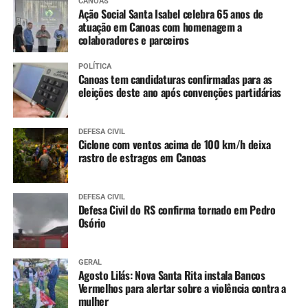
CANOAS
Dengue (2 doses, com intervalo de 3 meses entre
Ação Social Santa Isabel celebra 65 anos de
as doses)
atuação em Canoas com homenagem a
colaboradores e parceiros
11 a 14 anos
:
POLÍTICA
Canoas tem candidaturas confirmadas para as
Meningo ACWY (dose única)
eleições deste ano após convenções partidárias
DEFESA CIVIL
Ciclone com ventos acima de 100 km/h deixa
rastro de estragos em Canoas
DEFESA CIVIL
Defesa Civil do RS confirma tornado em Pedro
Osório
GERAL
Agosto Lilás: Nova Santa Rita instala Bancos
Vermelhos para alertar sobre a violência contra a
mulher