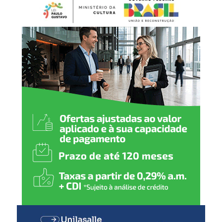
preventiva e temporária, com prazo de até 90 dias,
BCG (dose única)
conforme previsto na legislação. Durante esse período, os
produtos ficam impedidos de serem vendidos ou
Hepatite B (1
ª
dose)
utilizados até que a situação seja avaliada.
2 meses
:
Pentavalente (1ª dose)
Pólio (1ª dose)
Pneumocócica (1ª dose)
Rotavírus (1ª dose)
3 meses
:
Meningocócica C (1ª dose)
4 meses
:
Pentavalente (2ª dose)