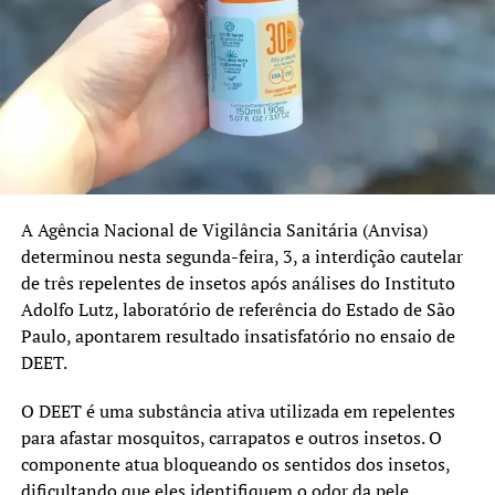
outros ainda apresentam índices abaixo dos 95%
recomendados.
No Rio Grande do Sul, as coberturas registradas em 2025
foram:
Pentavalente: 91%
Poliomielite: 91%
A Agência Nacional de Vigilância Sanitária (Anvisa)
Pneumocócica: 96%
determinou nesta segunda-feira, 3, a interdição cautelar
de três repelentes de insetos após análises do Instituto
Tríplice Viral: 95%
Adolfo Lutz, laboratório de referência do Estado de São
HPV e sarampo recebem atenção especial
Paulo, apontarem resultado insatisfatório no ensaio de
DEET.
Além da atualização das vacinas de rotina, a campanha
também reforça a importância da imunização contra o
O DEET é uma substância ativa utilizada em repelentes
HPV e o sarampo.
para afastar mosquitos, carrapatos e outros insetos. O
componente atua bloqueando os sentidos dos insetos,
O prazo da estratégia extraordinária de vacinação contra
dificultando que eles identifiquem o odor da pele