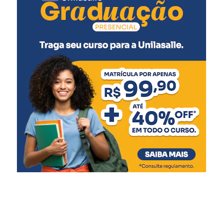
Pólio (2ª dose)
Pneumocócica (2ª dose)
Rotavírus (2ª dose)
5 meses
:
Meningocócica C (2ª dose)
6 meses
:
Pentavalente (3ª dose)
Pólio (3ª dose)
Influenza
Covid-19 (1ª dose)
7 meses
:
Covid-19 (2ª dose)