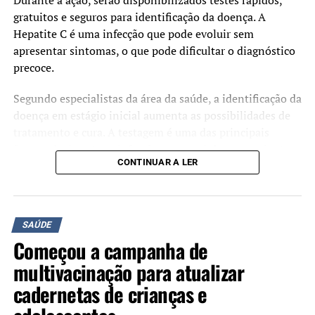
Durante a ação, serão disponibilizados testes rápidos,
gratuitos e seguros para identificação da doença. A
Hepatite C é uma infecção que pode evoluir sem
apresentar sintomas, o que pode dificultar o diagnóstico
precoce.
Segundo especialistas da área da saúde, a identificação da
doença em estágio inicial aumenta as possibilidades de
tratamento e cura. A testagem é uma das principais
formas de detectar a infecção e encaminhar os pacientes
CONTINUAR A LER
para acompanhamento adequado.
A iniciativa é organizada pelos Rotary Clubs Canoas
Industrial, Canoas, Canoas Nordeste e Canoas
SAÚDE
Integração, com o objetivo de ampliar o acesso à
Começou a campanha de
informação e estimular a realização do diagnóstico.
multivacinação para atualizar
cadernetas de crianças e