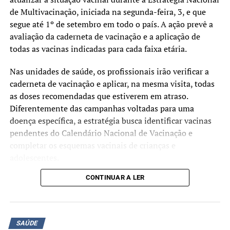
de Multivacinação, iniciada na segunda-feira, 3, e que
segue até 1º de setembro em todo o país. A ação prevê a
avaliação da caderneta de vacinação e a aplicação de
todas as vacinas indicadas para cada faixa etária.
Nas unidades de saúde, os profissionais irão verificar a
caderneta de vacinação e aplicar, na mesma visita, todas
as doses recomendadas que estiverem em atraso.
Diferentemente das campanhas voltadas para uma
doença específica, a estratégia busca identificar vacinas
pendentes do Calendário Nacional de Vacinação e
completar os esquemas vacinais de crianças e
adolescentes.
CONTINUAR A LER
Segundo o Ministério da Saúde, a mobilização tem como
objetivo ampliar as coberturas vacinais e facilitar o
acesso às vacinas oferecidas gratuitamente pelo Sistema
Único de Saúde (SUS). A atualização da caderneta
SAÚDE
contribui para a prevenção de doenças imunopreveníveis