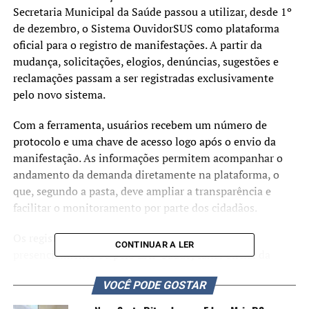
Secretaria Municipal da Saúde passou a utilizar, desde 1º
de dezembro, o Sistema OuvidorSUS como plataforma
oficial para o registro de manifestações. A partir da
mudança, solicitações, elogios, denúncias, sugestões e
reclamações passam a ser registradas exclusivamente
pelo novo sistema.
Com a ferramenta, usuários recebem um número de
protocolo e uma chave de acesso logo após o envio da
manifestação. As informações permitem acompanhar o
andamento da demanda diretamente na plataforma, o
que, segundo a pasta, deve ampliar a transparência e
facilitar o monitoramento por parte dos cidadãos.
Os registros continuam podendo ser realizados
CONTINUAR A LER
presencialmente ou pelo ZAP Saúde, canal oficial da
Ouvidoria da Secretaria Municipal da Saúde de Canoas,
VOCÊ PODE GOSTAR
disponível pelo WhatsApp no número 51- 3425-7628.