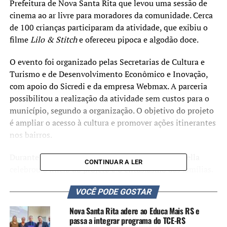
Prefeitura de Nova Santa Rita que levou uma sessão de
cinema ao ar livre para moradores da comunidade. Cerca
de 100 crianças participaram da atividade, que exibiu o
filme
Lilo & Stitch
e ofereceu pipoca e algodão doce.
O evento foi organizado pelas Secretarias de Cultura e
Turismo e de Desenvolvimento Econômico e Inovação,
com apoio do Sicredi e da empresa Webmax. A parceria
possibilitou a realização da atividade sem custos para o
município, segundo a organização. O objetivo do projeto
é ampliar o acesso à cultura e promover ações itinerantes
nos bairros.
Durante o lançamento, o prefeito Rodrigo Battistella
CONTINUAR A LER
celebrou o início do projeto e o entusiasmo das famílias.
VOCÊ PODE GOSTAR
“É uma alegria imensa ver
tantas crianças e famílias
Nova Santa Rita adere ao Educa Mais RS e
passa a integrar programa do TCE-RS