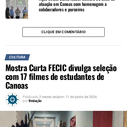
cidade mais humana e
atuação em Canoas com homenagem a
colaboradores e parceiros
acolhedora.”
O secretário municipal de Cultura e Turismo, Vagner
CLIQUE EM COMENTÁRIO
Silva, também destacou o simbolismo da primeira
parada.
CULTURA
“Começar este projeto pela
Mostra Curta FECIC divulga seleção
Vila Esperança é muito
com 17 filmes de estudantes de
significativo para nós.
Canoas
Preparamos cada detalhe
com carinho para que as
Publicado
2 meses atrás
em
11 de junho de 2026
por
Redação
crianças tivessem uma
experiência inesquecível. O