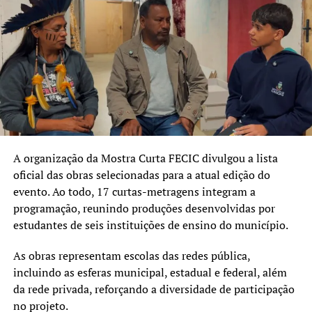
Cinema para Todos é um
convite para ocuparmos os
espaços públicos com
alegria, cultura e
convivência. Vamos seguir
levando essa iniciativa a
todos os bairros.”
A organização da Mostra Curta FECIC divulgou a lista
oficial das obras selecionadas para a atual edição do
Para o secretário Rodrigo Feijó, da pasta de
evento. Ao todo, 17 curtas-metragens integram a
Desenvolvimento Econômico e Inovação, o resultado da
programação, reunindo produções desenvolvidas por
estreia confirma o propósito do projeto.
estudantes de seis instituições de ensino do município.
“Ver a comunidade reunida
As obras representam escolas das redes pública,
e as crianças felizes nos
incluindo as esferas municipal, estadual e federal, além
da rede privada, reforçando a diversidade de participação
mostra que estamos no
no projeto.