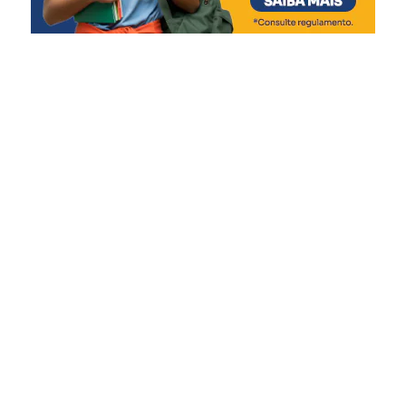
pretende fazer com que o
cidadão de Canoas
confraternize e festeje o
Dia do Trabalhador da
melhor forma”, diz.
Moradora do bairro Nossa Senhora das Graças, a
advogada Camila Oliveira Borges, 46, aproveitou a festa
ao lado da filha, Pietra Emanuelly, 7.
“Achei muito legal a
programação, que conta
com atividades para os
adultos e também para as
crianças. Gostei muito da