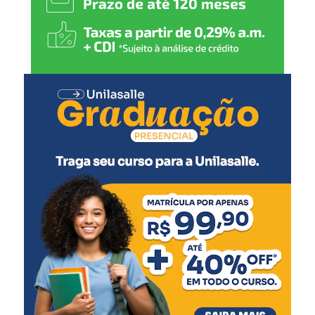
em políticas públicas que
gerem emprego, renda e
mais qualidade de vida para
todos”, comenta.
O secretário de Cultura e Turismo, Caio Flavio dos
Santos, ressaltou a organização do evento, pensado para
agradar diferentes públicos.
“Todas as secretarias
fizeram muito para que
este evento ocorresse. É
uma festa de integração, de
união, onde a gente