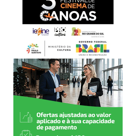
que, com esforço,
dignidade e dedicação,
constroem diariamente o
desenvolvimento da nossa
cidade. É por meio do
trabalho que fortalecemos
a economia, promovemos a
justiça social e abrimos
caminhos para novas
oportunidades. Neste 1º de
maio, reafirmamos nosso
compromisso em valorizar
o trabalhador, garantir
direitos e seguir investindo