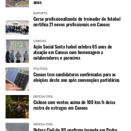
minha mãe. Encontrei
anos
minhas amigas. Foi muito
ESPORTE
divertido”, diz.
Curso profissionalizante de treinador de futebol
certifica 21 novos profissionais em Canoas
CANOAS
Ação Social Santa Isabel celebra 65 anos de
atuação em Canoas com homenagem a
colaboradores e parceiros
POLÍTICA
Canoas tem candidaturas confirmadas para as
eleições deste ano após convenções partidárias
DEFESA CIVIL
Ciclone com ventos acima de 100 km/h deixa
rastro de estragos em Canoas
DEFESA CIVIL
Defesa Civil do RS confirma tornado em Pedro