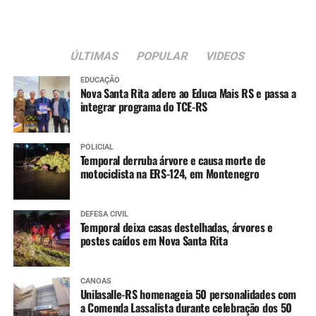
feirinha de artesanato e
minha filha aproveitou
bastante a escolinha de
ÚLTIMAS
POPULAR
VIDEOS
trânsito”, conta.
EDUCAÇÃO
Nova Santa Rita adere ao Educa Mais RS e passa a
integrar programa do TCE-RS
A dona de casa Sônia Gomes Chaves, 68, também
participou do evento.
POLICIAL
Temporal derruba árvore e causa morte de
“Adorei a programação.
motociclista na ERS-124, em Montenegro
Cheguei cedo no parque e
DEFESA CIVIL
fiz aula de dança, ganhei
Temporal deixa casas destelhadas, árvores e
postes caídos em Nova Santa Rita
uma muda de cereja, que
vou plantar junto das
CANOAS
plantinhas que eram da
Unilasalle-RS homenageia 50 personalidades com
a Comenda Lassalista durante celebração dos 50