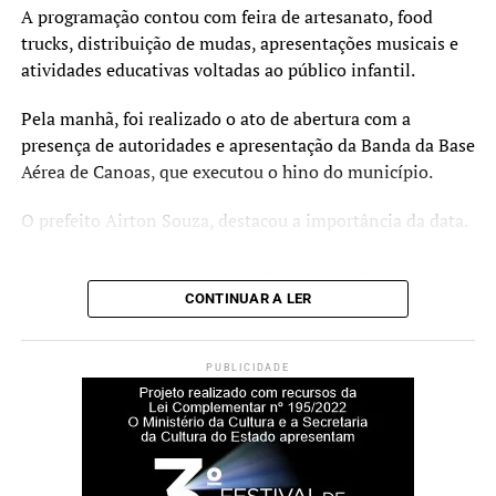
O Curta Fecic é financiado pelo PIC 2023, via Secretaria
A programação contou com feira de artesanato, food
de Cultura e Turismo e Prefeitura de Canoas. A realização
trucks, distribuição de mudas, apresentações musicais e
é da Prosa Filmes, com gestão cultural e produção
atividades educativas voltadas ao público infantil.
executiva da Imago Produtora, apoio do Sesc Canoas e
apoio institucional do Metropolitano RS, Fundacine e
Pela manhã, foi realizado o ato de abertura com a
CurtaENEM.
presença de autoridades e apresentação da Banda da Base
Aérea de Canoas, que executou o hino do município.
Serviço
O prefeito Airton Souza, destacou a importância da data.
O quê: Projeto Curta Fecic (Mostra Estudantil e Painel
Educação)
“O dia do trabalhador é
Quando: 02 de julho, a partir das 14h
CONTINUAR A LER
todos os dias. Mas hoje, de
Onde: Teatro do Sesc Canoas (Av. Guilherme Schell, 5340
– Centro)
modo especial, esta data é
Entrada: Gratuita
PUBLICIDADE
um momento de
Informações: Instagram @festivaldecinemadecanoas
reconhecimento e gratidão
a cada homem e mulher