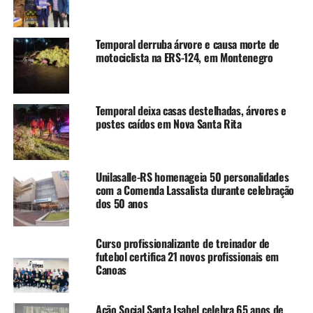
reunidas aqui na Vila
Esperança. O Cinema para
Temporal derruba árvore e causa morte de
Todos nasce com o
motociclista na ERS-124, em Montenegro
propósito de levar cultura,
lazer e entretenimento
Temporal deixa casas destelhadas, árvores e
direto aos bairros,
postes caídos em Nova Santa Rita
aproximando ainda mais a
Prefeitura da comunidade.
Unilasalle-RS homenageia 50 personalidades
Hoje é só o começo.
com a Comenda Lassalista durante celebração
dos 50 anos
Queremos que cada família
de Nova Santa Rita tenha
Curso profissionalizante de treinador de
acesso a momentos como
futebol certifica 21 novos profissionais em
Canoas
este, que fortalecem
vínculos e tornam nossa
Ação Social Santa Isabel celebra 65 anos de