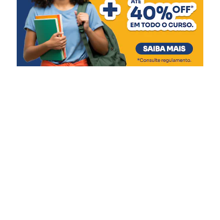
cuidado e segurança. Este
novo espaço amplia nossa
capacidade de atendimento
e garante mais qualidade
de vida às crianças e
adolescentes, respeitando
suas necessidades e
promovendo um ambiente
mais acolhedor durante
esse período tão delicado”,
afirmou.
A gestão do Abrigo Municipal é realizada em parceria
com a Associação Beneficente Evangélica da Floresta
Imperial (ABEFI), conforme previsto na Lei Federal nº