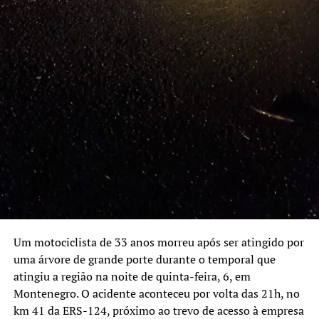
parlamentares e outras representações políticas.
Investimentos anunciados
Habitação
O pacote inclui R$ 726 milhões para habitação. Desse
total:
R$ 580,8 milhões serão destinados a contratos e ordens
de serviço para construir 2.912 unidades habitacionais
em Estrela, Arroio do Meio, Cruzeiro do Sul, Eldorado do
Sul, Porto Alegre, Santa Maria e São Leopoldo.
R$ 145,18 milhões vão financiar 1.037 moradias em 55
municípios, pelo Novo PAC – FNHIS.
Um motociclista de 33 anos morreu após ser atingido por
uma árvore de grande porte durante o temporal que
Prevenção a desastres
atingiu a região na noite de quinta-feira, 6, em
Foram autorizados contratos para obras de drenagem e
Montenegro. O acidente aconteceu por volta das 21h, no
contenção de encostas em 10 municípios, somando R$
km 41 da ERS-124, próximo ao trevo de acesso à empresa