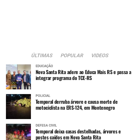
13.019/2014, que regulamenta as parcerias entre o poder
público e organizações da sociedade civil.
A nova sede passa a integrar a estrutura da rede
municipal de assistência social voltada ao atendimento
de crianças e adolescentes em situação de acolhimento
institucional.
ÚLTIMAS
POPULAR
VIDEOS
EDUCAÇÃO
Nova Santa Rita adere ao Educa Mais RS e passa a
integrar programa do TCE-RS
POLICIAL
Temporal derruba árvore e causa morte de
motociclista na ERS-124, em Montenegro
DEFESA CIVIL
Temporal deixa casas destelhadas, árvores e
postes caídos em Nova Santa Rita