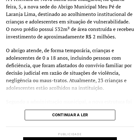
feira, 5, a nova sede do Abrigo Municipal Meu Pé de
Autorização da contratação de obras com licitação
Laranja Lima, destinado ao acolhimento institucional de
finalizada
crianças e adolescentes em situação de vulnerabilidade.
O novo prédio possui 532m² de área construída e recebeu
Agudo, Arroio do Tigre, Cachoeira do Sul, Nova
investimento de aproximadamente R$ 2 milhões.
Petrópolis, Santa Maria
O abrigo atende, de forma temporária, crianças e
Contratação de obras e projetos pelo FIRECE
adolescentes de 0 a 18 anos, incluindo pessoas com
Porto Alegre, São Leopoldo
deficiência, que foram afastados do convívio familiar por
decisão judicial em razão de situações de violência,
negligência ou maus-tratos. Atualmente, 23 crianças e
TÓPICOS RELACIONADOS:
CANOAS
FEAT
GOVERNO
adolescentes estão acolhidos na instituição.
RIO GRANDE DO SUIL
A SEGUIR UP
Segundo a administração municipal, a nova estrutura foi
Contran aprova novas normas para a CNH e encerra
planejada para oferecer ambientes mais amplos,
exigência de aulas obrigatórias em autoescolas
CONTINUAR A LER
acessíveis e adequados às necessidades dos acolhidos e
NÃO SE ESQUEÇA
das equipes que atuam no serviço.
Praça no bairro Harmonia afetada pela enchente é
revitalizada e entregue à comunidade
PUBLICIDADE
Durante a cerimônia de inauguração, o prefeito Rodrigo