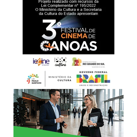
Battistella afirmou que a entrega da nova sede representa
um reforço na estrutura da rede de proteção à infância e à
adolescência.
“Hoje entregamos muito
mais do que um prédio.
Estamos oferecendo um
espaço preparado para
acolher nossas crianças e
adolescentes com
dignidade, respeito e
segurança. Cada ambiente
foi pensado para
proporcionar conforto e