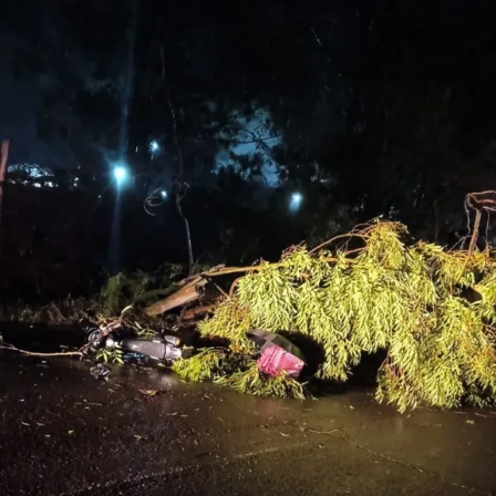
mas também de um povo
trabalhador, aguerrido, e
que, rapidamente, a
atividade econômica
respondeu ao volume de
recursos aportado pelo
Governo Federal”, afirmou.
Também foi destacada a entrega de 8 mil unidades
habitacionais na modalidade Compra Assistida, do
programa Minha Casa, Minha Vida, somando R$ 1,6
bilhão já aplicado.
A cerimônia contou ainda com a presença dos ministros
Jader Filho (Cidades) e Waldez Góes (Integração e
Desenvolvimento Regional), além de prefeitos,