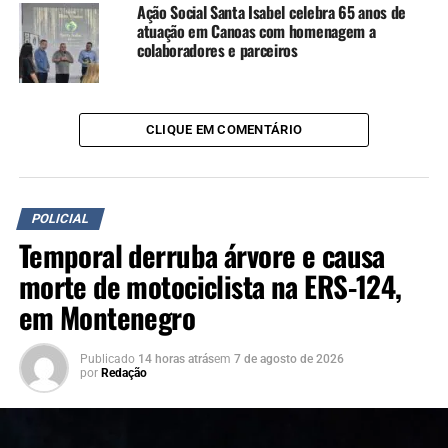
antes na história desse país
Ação Social Santa Isabel celebra 65 anos de
atuação em Canoas com homenagem a
o governo acolheu tão
colaboradores e parceiros
rápido e de forma tão
abrangente com um volume
expressivo de recursos”,
CLIQUE EM COMENTÁRIO
disse.
POLICIAL
Segundo o ministro, os recursos totais aplicados em
Temporal derruba árvore e causa
diversas ações superam R$ 111 bilhões.
morte de motociclista na ERS-124,
“Esses contratos, hoje,
em Montenegro
materializam o
Publicado
14 horas atrás
em
7 de agosto de 2026
compromisso do governo
por
Redação
brasileiro com esse Estado
que se mostrou resistente,