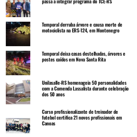
passa a integrar programa do TCE-RS
afirmou.
O ministro Rui Costa destacou a atuação federal após a
Temporal derruba árvore e causa morte de
motociclista na ERS-124, em Montenegro
tragédia climática.
“O Rio Grande do Sul, a
Temporal deixa casas destelhadas, árvores e
partir daquele desastre,
postes caídos em Nova Santa Rita
virou uma nova referência
para o país de como o
Unilasalle-RS homenageia 50 personalidades
Governo Federal passa a
com a Comenda Lassalista durante celebração
dos 50 anos
acolher e a tratar os
desastres climáticos
Curso profissionalizante de treinador de
ocorridos no território
futebol certifica 21 novos profissionais em
Canoas
nacional, porque nunca