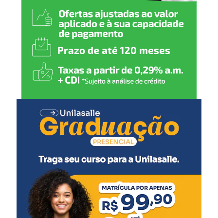
contribuir para um
atendimento cada vez mais
humanizado, fortalecendo a
rede de proteção de Nova
Santa Rita”, declarou.
A secretária municipal de Desenvolvimento Social,
Solange Lewandoski Laubine, destacou que a nova sede
oferece melhores condições para o atendimento e para o
trabalho das equipes responsáveis pelo acolhimento.
“O acolhimento
institucional exige uma
estrutura adequada e um
ambiente que transmita