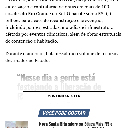
autorização e contratação de obras em mais de 100
cidades do Rio Grande do Sul. O pacote soma R$ 3,3
bilhões para ações de reconstrução e prevenção,
incluindo pontes, estradas, moradias e infraestrutura
afetada por eventos climáticos, além de obras estruturais
de contenção e habitação.
Durante o anúncio, Lula ressaltou o volume de recursos
destinados ao Estado.
“Nesse dia a gente está
festejando a liberação de
R$ 3 bilhões, mas já há
CONTINUAR A LER
uma constatação que nunca
se fez tanto pelo estado do
VOCÊ PODE GOSTAR
Rio Grande do Sul”,
Nova Santa Rita adere ao Educa Mais RS e