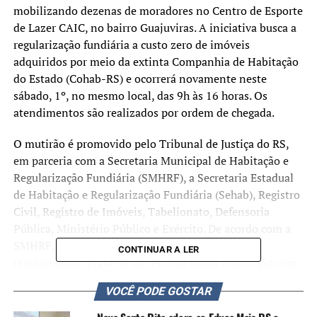
mobilizando dezenas de moradores no Centro de Esporte
de Lazer CAIC, no bairro Guajuviras. A iniciativa busca a
regularização fundiária a custo zero de imóveis
adquiridos por meio da extinta Companhia de Habitação
do Estado (Cohab-RS) e ocorrerá novamente neste
sábado, 1º, no mesmo local, das 9h às 16 horas. Os
atendimentos são realizados por ordem de chegada.
O mutirão é promovido pelo Tribunal de Justiça do RS,
em parceria com a Secretaria Municipal de Habitação e
Regularização Fundiária (SMHRF), a Secretaria Estadual
de Habitação e Regularização Fundiária (Sehab), Registro
Civil, Registro de Imóveis, Tabelionato, Defensoria
Pública, Ministério Público e Exército. De acordo com a
SMHRF, Canoas tem 4.394 imóveis aptos a serem
CONTINUAR A LER
regularizados. Trata-se do terceiro maior município com
imóveis aptos, ficando atrás apenas de Pelotas e Porto
VOCÊ PODE GOSTAR
Alegre.