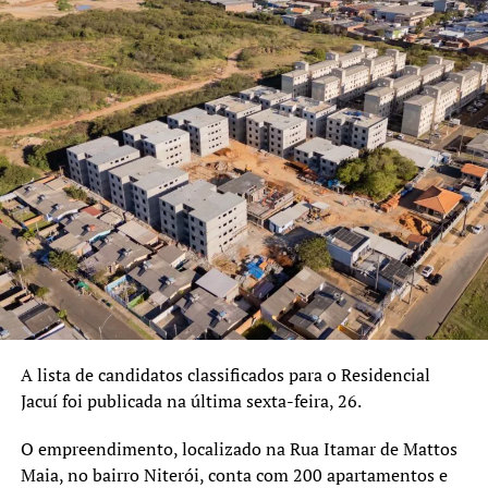
pessoas a segurança,
passar a escritura para
estes moradores, para os
proprietários, para os
beneficiários. Muitos não
passaram para o seu nome
em função do valor
principalmente das taxas
cartoriais e do ITBI, eles
chegaram ao ponto de
escriturar, mas na hora da
A lista de candidatos classificados para o Residencial
transferência, por causa do
Jacuí foi publicada na última sexta-feira, 26.
valor do imposto, eles
O empreendimento, localizado na Rua Itamar de Mattos
desistiram. Através desse
Maia, no bairro Niterói, conta com 200 apartamentos e