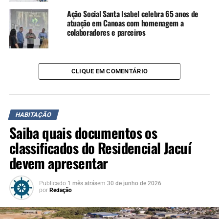
transmissão. Por isso,
Ação Social Santa Isabel celebra 65 anos de
convidamos todos os
atuação em Canoas com homenagem a
colaboradores e parceiros
moradores que têm a
documentação da extinta
Cohab para fazer esta
CLIQUE EM COMENTÁRIO
regularização”, diz.
HABITAÇÃO
O secretário estadual de Habitação e Regularização
Saiba quais documentos os
Fundiária, Carlos Gomes, prestigiou o primeiro dia de
mutirão em Canoas. Segundo ele, a estimativa da Sehab é
classificados do Residencial Jacuí
de até o final do ano que vem regularizar os mais de 62
devem apresentar
mil imóveis que ainda seguem em nome do Estado no
RS.
Publicado
1 mês atrás
em
30 de junho de 2026
por
Redação
“Queremos devolver a estas