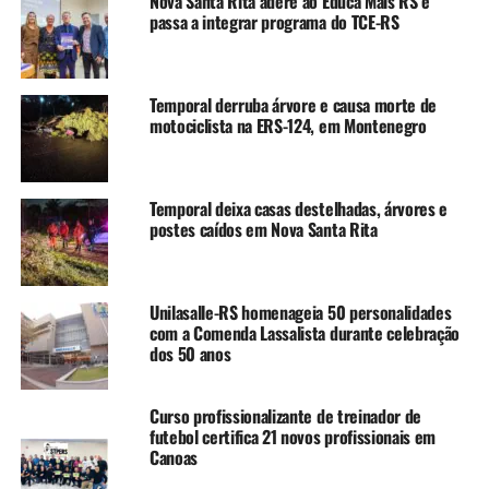
Nova Santa Rita adere ao Educa Mais RS e
Conforme o secretário municipal de Habitação e
passa a integrar programa do TCE-RS
Regularização Fundiária, Fabiano Siqueira, o mutirão
vem para resolver a situação dos moradores das
localidades Guajuviras, João de Barro (Niterói) e Sete de
Temporal derruba árvore e causa morte de
Outubro/Profilurb (Estância Velha).
motociclista na ERS-124, em Montenegro
“Temos pessoas que estão
Temporal deixa casas destelhadas, árvores e
esperando há mais de 40
postes caídos em Nova Santa Rita
anos por esta
regularização. O mutirão
Unilasalle-RS homenageia 50 personalidades
busca resolver esta
com a Comenda Lassalista durante celebração
situação sem custo para o
dos 50 anos
morador, inclusive o
Curso profissionalizante de treinador de
município está isentando o
futebol certifica 21 novos profissionais em
Canoas
ITBI, que é o imposto de