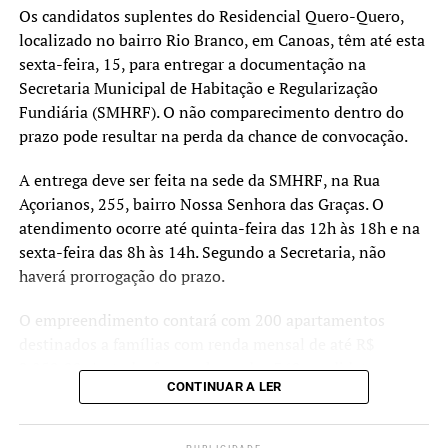
agenda a assinatura da
vivem em áreas apontadas
Os candidatos suplentes do Residencial Quero-Quero,
localizado no bairro Rio Branco, em Canoas, têm até esta
escritura definitiva”,
pelos estudos técnicos
sexta-feira, 15, para entregar a documentação na
completa.
como de risco muito alto.
Secretaria Municipal de Habitação e Regularização
Fundiária (SMHRF). O não comparecimento dentro do
Nosso objetivo é oferecer
prazo pode resultar na perda da chance de convocação.
uma alternativa segura e
Moradora do bairro Guajuviras, a gerente de loja Karina
da Silva Costa, 45, procurou o mutirão para regularizar a
A entrega deve ser feita na sede da SMHRF, na Rua
definitiva para essas
situação do local onde vive há 25 anos. “Eu sou a quinta
Açorianos, 255, bairro Nossa Senhora das Graças. O
pessoas, garantindo mais
pessoa que mora no endereço, não sei quem foi o
atendimento ocorre até quinta-feira das 12h às 18h e na
primeiro morador, por isso nunca fiz a escritura. Aqui
tranquilidade e proteção
sexta-feira das 8h às 14h. Segundo a Secretaria, não
espero resolver a minha situação”, comenta.
haverá prorrogação do prazo.
para o futuro”, destacou.
O empreendimento contará com 200 apartamentos
TÓPICOS RELACIONADOS:
CANOAS
COHAB. REGULARIZAÇÃO
FEATURED
HABITAÇÃO
destinados a famílias com renda mensal de até R$
As moradias fazem parte dos esforços de reconstrução e
IMÓVEIS
MUTIRÃO
2.850,00. Ao todo, foram chamados 360 candidatos,
adaptação do município diante dos eventos climáticos
CONTINUAR A LER
sendo 100 suplentes. Caso haja desistências ou
A SEGUIR UP
extremos registrados nos últimos anos, reforçando o
Canoas oferece regularização gratuita de imóveis da Cohab
irregularidades, os suplentes poderão ser convocados
compromisso do Poder Executivo com a proteção das
após mutirão
para assumir as vagas como titulares.
famílias mais vulneráveis e a ampliação do acesso à