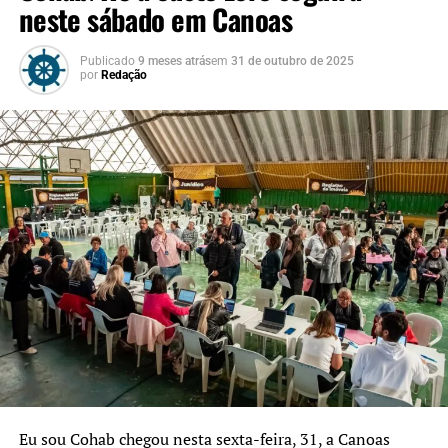
neste sábado em Canoas
Publicado
9 meses atrás
em
31 de outubro de 2025
por
Redação
Eu sou Cohab chegou nesta sexta-feira, 31, a Canoas