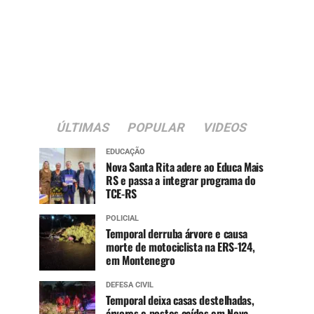
ÚLTIMAS
POPULAR
VIDEOS
EDUCAÇÃO
Nova Santa Rita adere ao Educa Mais
RS e passa a integrar programa do
TCE-RS
POLICIAL
Temporal derruba árvore e causa
morte de motociclista na ERS-124,
em Montenegro
DEFESA CIVIL
Temporal deixa casas destelhadas,
árvores e postes caídos em Nova