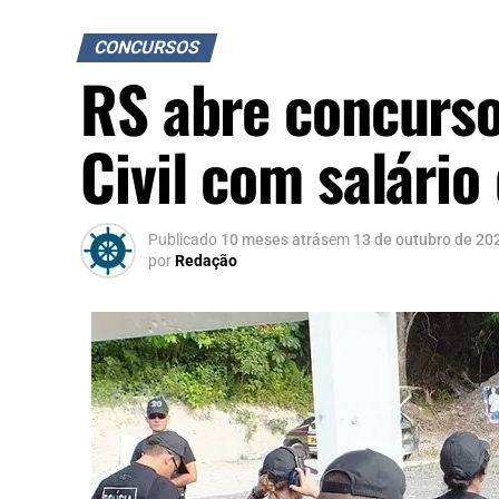
CONCURSOS
RS abre concurso
Civil com salário
Publicado
10 meses atrás
em
13 de outubro de 20
por
Redação