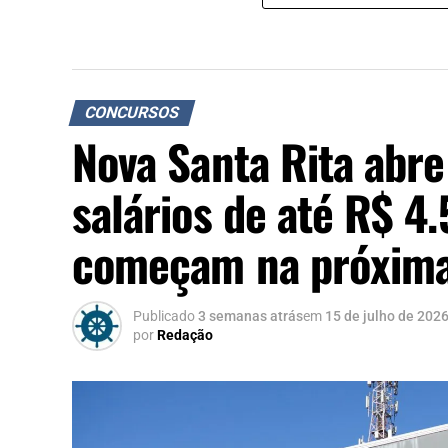
CONCURSOS
Nova Santa Rita abr
salários de até R$ 4.
começam na próxima
Publicado
3 semanas atrás
em
15 de julho de 202
por
Redação