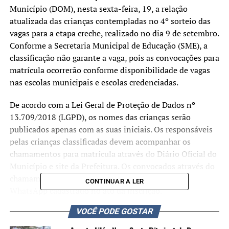
Município (DOM), nesta sexta-feira, 19, a relação
atualizada das crianças contempladas no 4º sorteio das
vagas para a etapa creche, realizado no dia 9 de setembro.
Conforme a Secretaria Municipal de Educação (SME), a
classificação não garante a vaga, pois as convocações para
matrícula ocorrerão conforme disponibilidade de vagas
nas escolas municipais e escolas credenciadas.
De acordo com a Lei Geral de Proteção de Dados nº
13.709/2018 (LGPD), os nomes das crianças serão
publicados apenas com as suas iniciais. Os responsáveis
pelas crianças classificadas devem acompanhar os
chamamentos para matrícula através do Diário Oficial do
Município e site da Prefeitura. Os convocados através do
chamamento serão comunicados pelo e-mail ou
CONTINUAR A LER
WhatsApp cadastrado no ato da inscrição.
VOCÊ PODE GOSTAR
A nova lista de classificados é composta pelos
remanescentes do 3º sorteio, os quais ainda não foram