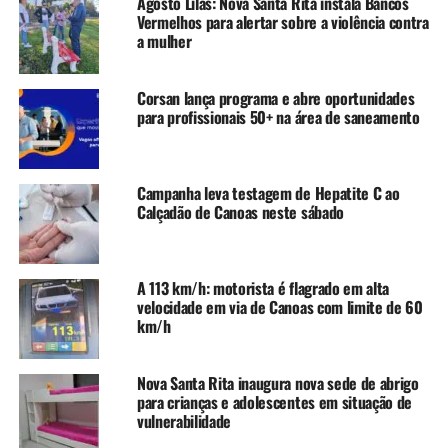
Agosto Lilás: Nova Santa Rita instala Bancos
convocados para a matrícula e acrescida pelas crianças
Vermelhos para alertar sobre a violência contra
a mulher
sorteadas neste mês de setembro.
Dúvidas podem ser encaminhadas através do e-mail:
Corsan lança programa e abre oportunidades
sorteiocentraldevagas@gmail.com. Confira aqui o edital
para profissionais 50+ na área de saneamento
com a lista:
https://sistemas.canoas.rs.gov.br/domc/api/publication-
file/131204
Campanha leva testagem de Hepatite C ao
Calçadão de Canoas neste sábado
TÓPICOS RELACIONADOS:
CANOAS
CONNTEMPLADOS
CRECHE
CRIANÇAS
DIÁRIO OFICIAL DO MUNICÍPIO
EDUCAÇÃO INFANTIL
FEATURED
LISTA CRECHE
A 113 km/h: motorista é flagrado em alta
velocidade em via de Canoas com limite de 60
A SEGUIR UP
Concurso Público da Educação tem inscrições abertas em
km/h
Canoas
NÃO SE ESQUEÇA
Nova Santa Rita inaugura nova sede de abrigo
Guarda Municipal de Canoas realiza palestras sobre
para crianças e adolescentes em situação de
bullying nas escolas
vulnerabilidade