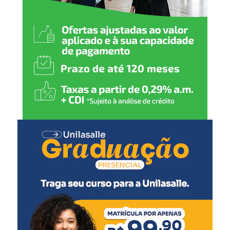
muitos deles realizam
atividades físicas somente
na escola. A revitalização
da quadra será fundamental
para que tenham mais
qualidade nas aulas. Além
disso, a questão da
acessibilidade é muito
importante, já que temos
alunos cadeirantes que
também participam das
aulas de educação física e
de atividades pedagógicas