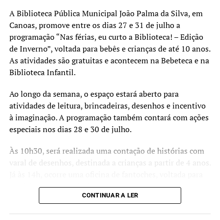
das atividades com
segurança, conforto e
A Biblioteca Pública Municipal João Palma da Silva, em
Canoas, promove entre os dias 27 e 31 de julho a
autonomia.”
programação “Nas férias, eu curto a Biblioteca! – Edição
de Inverno”, voltada para bebês e crianças de até 10 anos.
As atividades são gratuitas e acontecem na Bebeteca e na
A secretária-adjunta de Projetos e Captação de Recursos,
Biblioteca Infantil.
Jerusa Mattos, detalhou as intervenções previstas.
Ao longo da semana, o espaço estará aberto para
“Serão realizadas reformas
atividades de leitura, brincadeiras, desenhos e incentivo
para qualificar o pátio
à imaginação. A programação também contará com ações
especiais nos dias 28 e 30 de julho.
escolar, a drenagem do
parquinho, implantação de
Às 10h30, será realizada uma contação de histórias com
varal de desenhos, destinada a crianças a partir de 4 anos.
mobiliários como mesas e
Já às 14h, ocorre uma oficina de fantoches, voltada para
bancos e a acessibilidade
participantes a partir de 6 anos.
das calçadas. Também
CONTINUAR A LER
Além das atividades, quem ainda não possui cadastro na
teremos a reforma do pátio
biblioteca poderá fazer ou renovar a inscrição e retirar