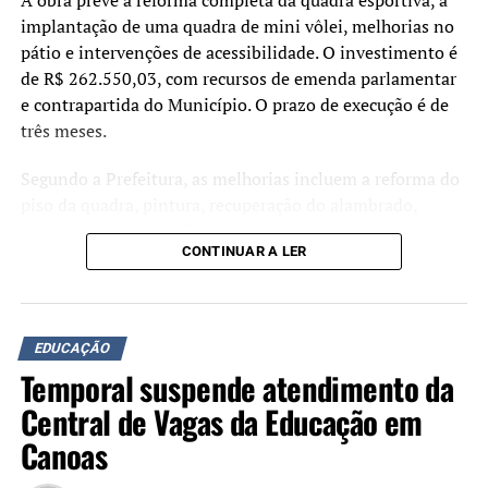
A obra prevê a reforma completa da quadra esportiva, a
implantação de uma quadra de mini vôlei, melhorias no
pátio e intervenções de acessibilidade. O investimento é
de R$ 262.550,03, com recursos de emenda parlamentar
e contrapartida do Município. O prazo de execução é de
três meses.
Segundo a Prefeitura, as melhorias incluem a reforma do
piso da quadra, pintura, recuperação do alambrado,
drenagem do parquinho, instalação de mesas e bancos,
CONTINUAR A LER
adequação das calçadas para acessibilidade e a
requalificação do pátio coberto. Ao todo, serão realizadas
intervenções em uma área de 378,9 metros quadrados.
EDUCAÇÃO
Durante o ato de assinatura, o prefeito Airton Souza
Temporal suspende atendimento da
afirmou que a qualificação da estrutura escolar faz parte
dos investimentos na rede municipal de ensino.
Central de Vagas da Educação em
Canoas
“Quando investimos em