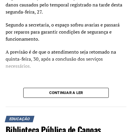
danos causados pelo temporal registrado na tarde desta
contribuir para as atividades desenvolvidas na escola.
segunda-feira, 27.
“Essa intervenção vai muito
Segundo a secretaria, o espaço sofreu avarias e passará
além da infraestrutura.
por reparos para garantir condições de segurança e
Estamos criando um
funcionamento.
ambiente mais acolhedor,
A previsão é de que o atendimento seja retomado na
acessível e adequado para o
quinta-feira, 30, após a conclusão dos serviços
necessários.
desenvolvimento das
atividades pedagógicas,
esportivas e de
CONTINUAR A LER
convivência.”
A secretária municipal da Educação, Beth Colombo,
EDUCAÇÃO
ressaltou a importância da estrutura para o cotidiano
Biblioteca Pública de Canoas
escolar.