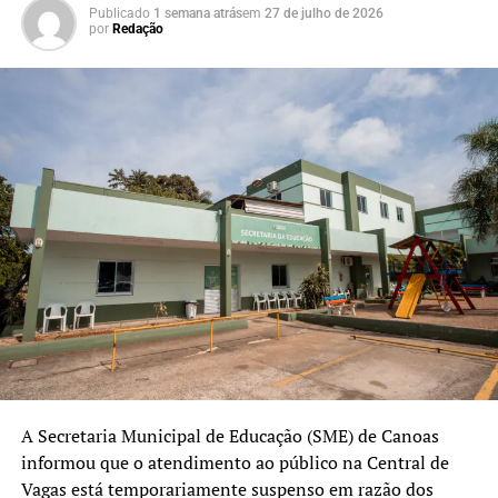
uma escola, estamos
Publicado
1 semana atrás
em
27 de julho de 2026
por
Redação
investindo nas pessoas e no
futuro da nossa cidade. A
reforma da quadra, a
qualificação do pátio e as
melhorias de acessibilidade
vão proporcionar mais
segurança, inclusão e
qualidade para os
estudantes, além de
fortalecer o ambiente de
aprendizagem.”
A Secretaria Municipal de Educação (SME) de Canoas
informou que o atendimento ao público na Central de
Vagas está temporariamente suspenso em razão dos
O vice-prefeito Rodrigo Busato destacou que a obra deve