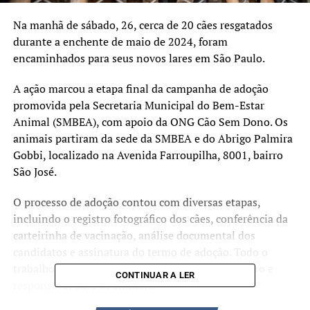
Na manhã de sábado, 26, cerca de 20 cães resgatados
durante a enchente de maio de 2024, foram
encaminhados para seus novos lares em São Paulo.
A ação marcou a etapa final da campanha de adoção
promovida pela Secretaria Municipal do Bem-Estar
Animal (SMBEA), com apoio da ONG Cão Sem Dono. Os
animais partiram da sede da SMBEA e do Abrigo Palmira
Gobbi, localizado na Avenida Farroupilha, 8001, bairro
São José.
O processo de adoção contou com diversas etapas,
incluindo o registro fotográfico dos cães, conferência da
carteirinha de vacinação, análise documental dos
candidatos e assinatura do termo de adoção. Todo o
trabalho foi voltado a garantir um recomeço seguro e
CONTINUAR A LER
responsável para os animais.