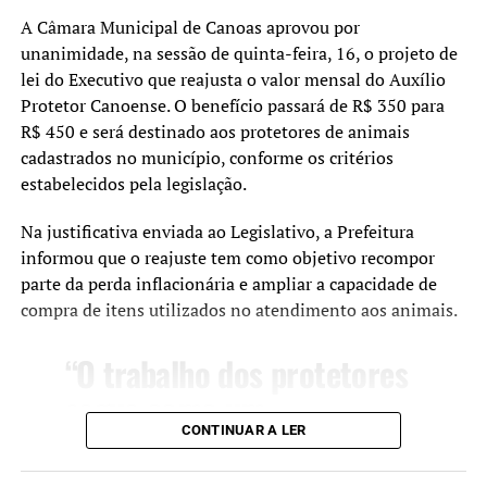
a comunidade.”
técnica, rápida e eficiente
A Câmara Municipal de Canoas aprovou por
unanimidade, na sessão de quinta-feira, 16, o projeto de
para garantir a proteção e
lei do Executivo que reajusta o valor mensal do Auxílio
O secretário municipal de Meio Ambiente, Douglas
o bem-estar dos animais de
Protetor Canoense. O benefício passará de R$ 350 para
Varera, afirmou que os mutirões fazem parte de um
Canoas.”
R$ 450 e será destinado aos protetores de animais
trabalho contínuo desenvolvido pela administração
cadastrados no município, conforme os critérios
municipal.
estabelecidos pela legislação.
O comissário de Polícia Cláudio Fontoura afirmou que a
“Nosso objetivo é ampliar
Na justificativa enviada ao Legislativo, a Prefeitura
parceria entre a Polícia Civil e a Secretaria Municipal de
cada vez mais o acesso à
informou que o reajuste tem como objetivo recompor
Bem-Estar Animal contribui para dar mais agilidade às
parte da perda inflacionária e ampliar a capacidade de
ações.
castração gratuita e
compra de itens utilizados no atendimento aos animais.
conscientizar a população
“A determinação do
“O trabalho dos protetores
sobre a guarda
Ministério Público deu
segue como um
responsável. Esse trabalho
início à averiguação da
instrumento relevante da
CONTINUAR A LER
traz benefícios diretos para
denúncia e, desde o
política pública de
os animais, para seus