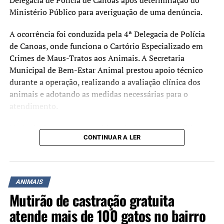
Ministério Público para averiguação de uma denúncia.
A ocorrência foi conduzida pela 4ª Delegacia de Polícia
de Canoas, onde funciona o Cartório Especializado em
Crimes de Maus-Tratos aos Animais. A Secretaria
Municipal de Bem-Estar Animal prestou apoio técnico
durante a operação, realizando a avaliação clínica dos
animais e adotando as medidas necessárias para o
atendimento.
No imóvel moravam uma idosa de 71 anos e seu filho,
CONTINUAR A LER
que se apresentou como responsável pelos cães. Durante
a fiscalização, foram apreendidos 19 animais, sendo sete
da raça Dachshund Arlequim (Linguicinha), um
Chihuahua, um Cocker Spaniel, dois Pastores e oito cães
ANIMAIS
mestiços de Chihuahua com Pequinês.
Mutirão de castração gratuita
O homem foi preso em flagrante pelo crime de maus-
atende mais de 100 gatos no bairro
tratos. Conforme a Polícia Civil, ele já havia sido alvo de