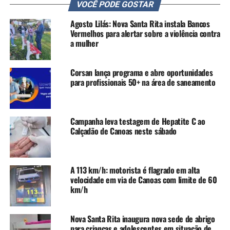
A ONG Cão Sem Dono, com sede em Itapecerica da Serra
VOCÊ PODE GOSTAR
(SP), atua desde 2018 no resgate e acolhimento de cães
Agosto Lilás: Nova Santa Rita instala Bancos
em situação de vulnerabilidade. A instituição mantém
Vermelhos para alertar sobre a violência contra
dois abrigos e conta com equipe especializada de
a mulher
veterinários, tratadores e resgatistas.
Corsan lança programa e abre oportunidades
“Temos que encarar a vida de forma objetivo, mesmo
para profissionais 50+ na área de saneamento
com verbas destinadas a causa animal, o lugar desse seres
é com uma família, essa luta poderia sim ser todos, numa
só ação, comentou a influencer Vanessa de Oliveira, que
Campanha leva testagem de Hepatite C ao
participou ativamente nos resgates de animais na
Calçadão de Canoas neste sábado
enchente de maio de 2024.
“Nos comovemos com a
A 113 km/h: motorista é flagrado em alta
situação dos cães aqui do
velocidade em via de Canoas com limite de 60
km/h
município e resolvemos nos
unir a essa ação. O
Nova Santa Rita inaugura nova sede de abrigo
para crianças e adolescentes em situação de