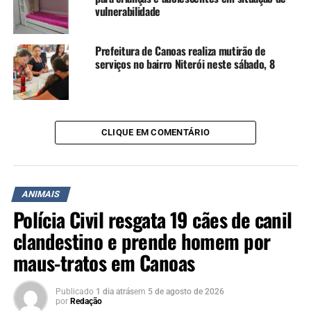
importante é mostrar a
vulnerabilidade
realidade e incentivar a
adoção consciente”,
Prefeitura de Canoas realiza mutirão de
serviços no bairro Niterói neste sábado, 8
destacou Rafael Miranda,
presidente da ONG.
CLIQUE EM COMENTÁRIO
A secretária do Bem-Estar Animal, Paula Lopes, reforça a
importância da mobilização:
“Todo animal merece uma
ANIMAIS
nova chance. A sociedade
Polícia Civil resgata 19 cães de canil
clandestino e prende homem por
precisa entender que não
maus-tratos em Canoas
está tudo bem enquanto
houver abandono. Onde
Publicado
1 dia atrás
em
5 de agosto de 2026
por
Redação