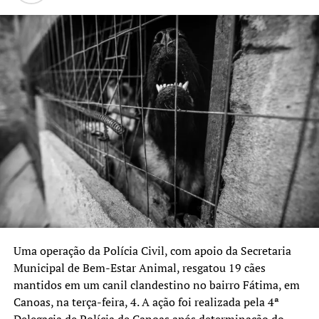
existem correntes, não
existe felicidade.”
TÓPICOS RELACIONADOS:
ADOÇÃO
CÃES
CANOAS
ENCHENTE MAIO
FEATURED
RESGATE
SÃO PAULO
A SEGUIR UP
Município de Esteio cria Farmácia Pet para animais em
vulnerabilidade social
NÃO SE ESQUEÇA
Campanha de adoção de cães em Canoas mobiliza ONG de
São Paulo
Uma operação da Polícia Civil, com apoio da Secretaria
Municipal de Bem-Estar Animal, resgatou 19 cães
mantidos em um canil clandestino no bairro Fátima, em
Canoas, na terça-feira, 4. A ação foi realizada pela 4ª
Delegacia de Polícia de Canoas após determinação do