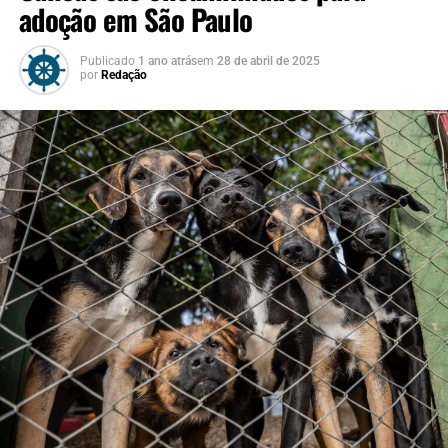
adoção em São Paulo
Publicado
1 ano atrás
em
28 de abril de 2025
por
Redação