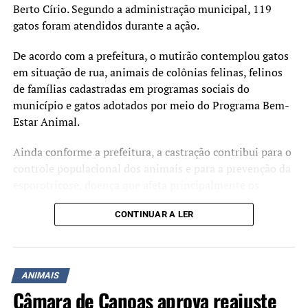
responsável. Seguiremos
Berto Círio. Segundo a administração municipal, 119
fortalecendo o trabalho da
gatos foram atendidos durante a ação.
Secretaria Municipal de
De acordo com a prefeitura, o mutirão contemplou gatos
Bem-Estar Animal em
em situação de rua, animais de colônias felinas, felinos
parceria com a Polícia Civil
de famílias cadastradas em programas sociais do
município e gatos adotados por meio do Programa Bem-
e os demais órgãos para
Estar Animal.
combater os maus-tratos,
Ainda conforme a prefeitura, a castração contribui para o
proteger os animais e
controle populacional dos animais e para a prevenção da
garantir uma resposta
esporotricose, doença que afeta principalmente os
rápida sempre que houver
felinos e pode ser transmitida para outros animais e
CONTINUAR A LER
seres humanos. A esterilização também ajuda a reduzir
denúncias.”
disputas entre os animais, diminuir ferimentos e limitar
a disseminação da doença.
O diretor de Fiscalização da Secretaria Municipal de
ANIMAIS
O prefeito Rodrigo Battistella afirmou que a castração
Bem-Estar Animal, Adilson do Carmo, destacou a
Câmara de Canoas aprova reajuste
também está relacionada à saúde pública.
atuação conjunta entre os órgãos.