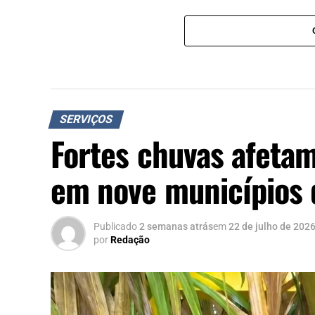
SERVIÇOS
Fortes chuvas afeta
em nove municípios 
Publicado
2 semanas atrás
em
22 de julho de 202
por
Redação