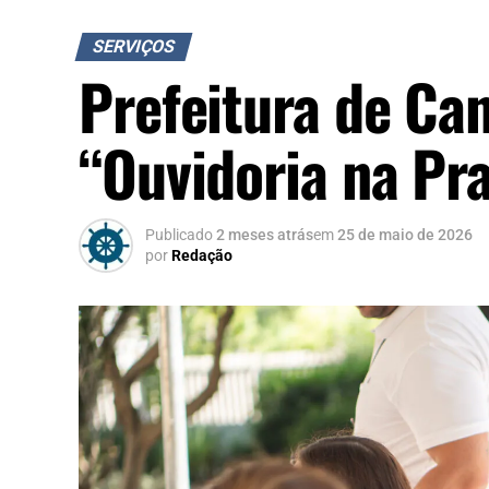
SERVIÇOS
Prefeitura de Ca
“Ouvidoria na Pra
Publicado
2 meses atrás
em
25 de maio de 2026
por
Redação