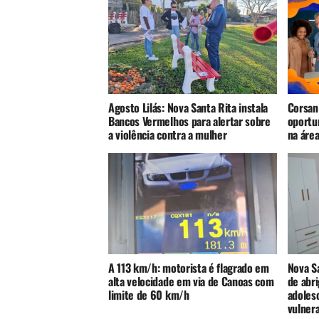
Agosto Lilás: Nova Santa Rita instala
Corsan
Bancos Vermelhos para alertar sobre
oportu
a violência contra a mulher
na áre
A 113 km/h: motorista é flagrado em
Nova S
alta velocidade em via de Canoas com
de abri
limite de 60 km/h
adoles
vulnera