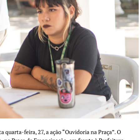
 quarta-feira, 27, a ação “Ouvidoria na Praça”. O