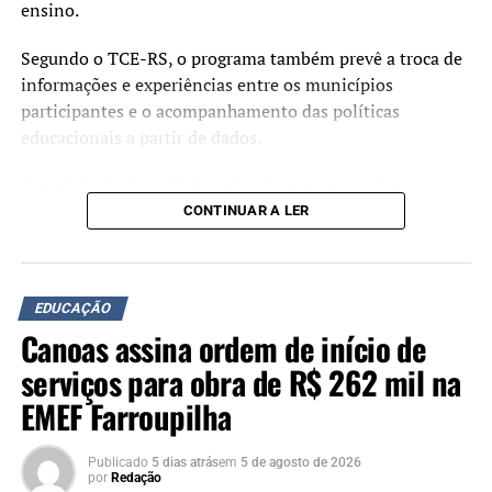
ensino.
Segundo o TCE-RS, o programa também prevê a troca de
informações e experiências entre os municípios
participantes e o acompanhamento das políticas
educacionais a partir de dados.
O prefeito Rodrigo Battistella afirmou que a adesão ao
programa deverá contribuir para o planejamento das
CONTINUAR A LER
ações na área da educação.
“Cada avanço na educação
EDUCAÇÃO
representa uma
Canoas assina ordem de início de
oportunidade a mais para
serviços para obra de R$ 262 mil na
nossas crianças e jovens.
EMEF Farroupilha
Ao aderirmos ao Educa
Publicado
5 dias atrás
em
5 de agosto de 2026
Mais RS, reafirmamos que
por
Redação