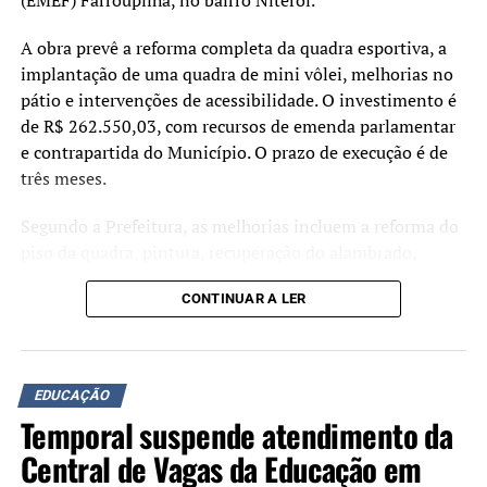
estudantes no centro das
(EMEF) Farroupilha, no bairro Niterói.
decisões.”
A obra prevê a reforma completa da quadra esportiva, a
implantação de uma quadra de mini vôlei, melhorias no
pátio e intervenções de acessibilidade. O investimento é
A secretária municipal de Educação, Margarete Ferretti,
de R$ 262.550,03, com recursos de emenda parlamentar
também comentou a participação do município no
e contrapartida do Município. O prazo de execução é de
programa.
três meses.
“Nossa rede vem
Segundo a Prefeitura, as melhorias incluem a reforma do
construindo uma trajetória
piso da quadra, pintura, recuperação do alambrado,
drenagem do parquinho, instalação de mesas e bancos,
de importantes avanços, e
CONTINUAR A LER
adequação das calçadas para acessibilidade e a
o Educa Mais RS chega para
requalificação do pátio coberto. Ao todo, serão realizadas
somar a esse processo.
intervenções em uma área de 378,9 metros quadrados.
Teremos ainda mais
EDUCAÇÃO
Durante o ato de assinatura, o prefeito Airton Souza
Temporal suspende atendimento da
instrumentos para
afirmou que a qualificação da estrutura escolar faz parte
dos investimentos na rede municipal de ensino.
Central de Vagas da Educação em
acompanhar indicadores,