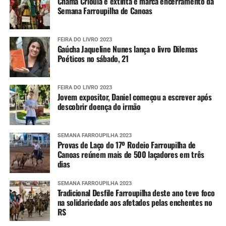
Chama Crioula é extinta e marca encerramento da
Semana Farroupilha de Canoas
FEIRA DO LIVRO 2023
Gaúcha Jaqueline Nunes lança o livro Dilemas
Poéticos no sábado, 21
FEIRA DO LIVRO 2023
Jovem expositor, Daniel começou a escrever após
descobrir doença do irmão
SEMANA FARROUPILHA 2023
Provas de Laço do 17º Rodeio Farroupilha de
Canoas reúnem mais de 500 laçadores em três
dias
SEMANA FARROUPILHA 2023
Tradicional Desfile Farroupilha deste ano teve foco
na solidariedade aos afetados pelas enchentes no
RS