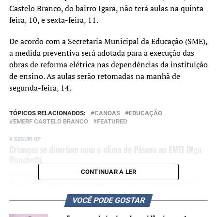
Castelo Branco, do bairro Igara, não terá aulas na quinta-
feira, 10, e sexta-feira, 11.
De acordo com a Secretaria Municipal da Educação (SME),
a medida preventiva será adotada para a execução das
obras de reforma elétrica nas dependências da instituição
de ensino. As aulas serão retomadas na manhã de
segunda-feira, 14.
TÓPICOS RELACIONADOS:
CANOAS
EDUCAÇÃO
EMERF CASTELO BRANCO
FEATURED
A SEGUIR UP
Crianças se divertem com o clima de Páscoa na EMEI Olga
Ronchetti
CONTINUAR A LER
NÃO SE ESQUEÇA
Senac-RS inscreve para mais de 4,7 mil vagas gratuitas de
cursos técnicos até o fim de abril
VOCÊ PODE GOSTAR