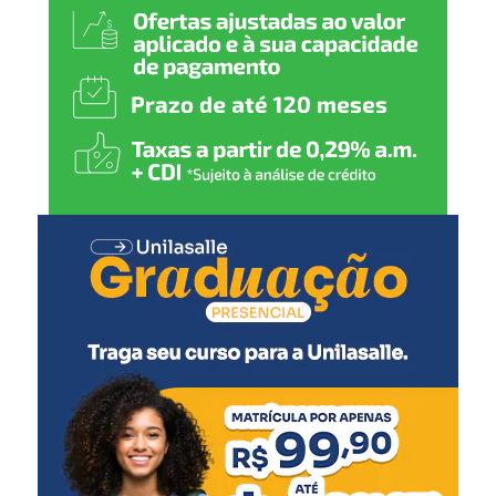
alunos possam participar
das atividades com
segurança, conforto e
autonomia.”
A secretária-adjunta de Projetos e Captação de Recursos,
Jerusa Mattos, detalhou as intervenções previstas.
“Serão realizadas reformas
para qualificar o pátio
escolar, a drenagem do
parquinho, implantação de
mobiliários como mesas e
bancos e a acessibilidade