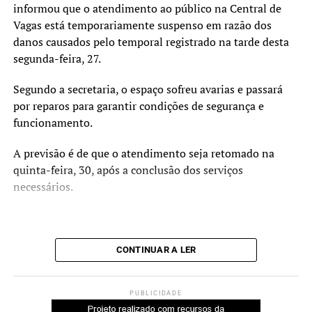
informou que o atendimento ao público na Central de
Com a assinatura do termo, Nova Santa Rita formalizou a
Vagas está temporariamente suspenso em razão dos
O vice-prefeito Rodrigo Busato destacou que a obra deve
adesão ao programa.
danos causados pelo temporal registrado na tarde desta
contribuir para as atividades desenvolvidas na escola.
segunda-feira, 27.
“Essa intervenção vai muito
Segundo a secretaria, o espaço sofreu avarias e passará
além da infraestrutura.
por reparos para garantir condições de segurança e
Estamos criando um
funcionamento.
ambiente mais acolhedor,
A previsão é de que o atendimento seja retomado na
acessível e adequado para o
quinta-feira, 30, após a conclusão dos serviços
necessários.
desenvolvimento das
atividades pedagógicas,
esportivas e de
CONTINUAR A LER
convivência.”
PUBLICIDADE
A secretária municipal da Educação, Beth Colombo,