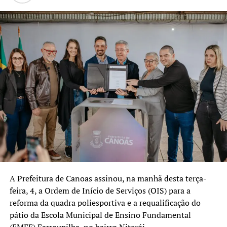
Nova Santa Rita continuará
investindo em gestão,
planejamento e inovação
para oferecer uma
educação pública cada vez
mais forte, humana e
preparada para os desafios
do presente e do futuro.
Essa parceria com o
Tribunal de Contas
fortalece nosso trabalho e
A Prefeitura de Canoas assinou, na manhã desta terça-
feira, 4, a Ordem de Início de Serviços (OIS) para a
nos ajuda a aperfeiçoar
reforma da quadra poliesportiva e a requalificação do
políticas que colocam os
pátio da Escola Municipal de Ensino Fundamental