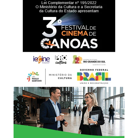
ressaltou a importância da estrutura para o cotidiano
escolar.
“Uma escola bem
estruturada oferece
melhores condições para
que os estudantes
aprendam, convivam e se
desenvolvam. A reforma da
quadra e a requalificação
do pátio também
representam um avanço
importante na inclusão,
garantindo que todos os