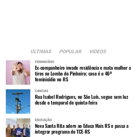
Educação Física do
primeiro ao nono ano e
muitos deles realizam
atividades físicas somente
na escola. A revitalização
da quadra será fundamental
ÚLTIMAS
POPULAR
VIDEOS
para que tenham mais
FEMINICÍDIO
Ex-companheiro invade residência e mata mulher a
qualidade nas aulas. Além
tiros na Lomba do Pinheiro; caso é o 46º
feminicídio no RS
disso, a questão da
acessibilidade é muito
CANOAS
Rua Isabel Rodrigues, no São Luís, segue sem luz
importante, já que temos
desde o temporal de quinta-feira
alunos cadeirantes que
também participam das
EDUCAÇÃO
Nova Santa Rita adere ao Educa Mais RS e passa a
aulas de educação física e
integrar programa do TCE-RS