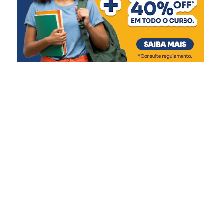
das calçadas. Também
teremos a reforma do pátio
coberto para adaptação de
uma quadra de mini vôlei,
além da reforma da quadra
poliesportiva, com novo
piso, pintura e recuperação
do alambrado.”
A diretora da EMEF Farroupilha, Juliana Volcanoglo
Biehl, afirmou que a obra terá impacto na rotina dos 460
estudantes atendidos pela escola, entre eles 70 alunos de
inclusão.
“Nossos alunos praticam