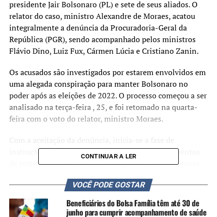
presidente Jair Bolsonaro (PL) e sete de seus aliados. O
relator do caso, ministro Alexandre de Moraes, acatou
integralmente a denúncia da Procuradoria-Geral da
República (PGR), sendo acompanhado pelos ministros
Flávio Dino, Luiz Fux, Cármen Lúcia e Cristiano Zanin.
Os acusados são investigados por estarem envolvidos em
uma alegada conspiração para manter Bolsonaro no
poder após as eleições de 2022. O processo começou a ser
analisado na terça-feira , 25, e foi retomado na quarta-
feira com o voto do relator, ministro Moraes.
Com a aceitação da denúncia, inicia-se a fase de
instrução processual, onde serão colhidos depoimentos
CONTINUAR A LER
de testemunhas e réus, além da apresentação de provas.
Após essa etapa, o STF realizará um novo julgamento
VOCÊ PODE GOSTAR
para decidir se os acusados são culpados ou inocentes.
Beneficiários do Bolsa Família têm até 30 de
No início de seu voto, Moraes destacou que a
junho para cumprir acompanhamento de saúde