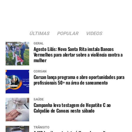
sustentabilidade e da resiliência e com valores
totalmente viáveis para sua implantação.
A verdade é que essa tecnologia, com todas as suas
qualidades, está sendo implantada no maior Aeroporto
ÚLTIMAS
POPULAR
VIDEOS
do Brasil após um processo licitatório. Em Guarulhos, por
GERAL
iniciativa dos Governos Federal e Estadual, está na fase
Agosto Lilás: Nova Santa Rita instala Bancos
Vermelhos para alertar sobre a violência contra a
final de testes, com a ligação dos três terminais do
mulher
aeroporto ao transporte de trilhos que liga até a cidade
de São Paulo.
CORSAN
Corsan lança programa e abre oportunidades para
Uma tecnologia vencedora e atual que já enfrentou
profissionais 50+ na área de saneamento
muitos detratores. Jairo Jorge acredita que o mérito do
projeto de Canoas, bem como a sua pertinência, será
SAÚDE
reconhecido pelas instâncias superiores”.
Campanha leva testagem de Hepatite C ao
Calçadão de Canoas neste sábado
TRÂNSITO