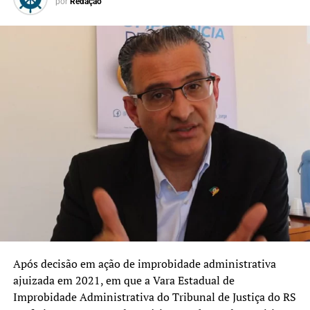
por
Redação
Penas e crimes atribuídos
Domingos Inácio Brazão
, conselheiro do
Tribunal de Contas do RJ: condenado por duplo
homicídio, tentativa de homicídio e organização
criminosa armada — 76 anos e 3 meses de prisão.
João Francisco Inácio Brazão
, deputado cassado:
condenado pelos mesmos crimes — 76 anos e 3
meses de prisão.
Rivaldo Barbosa de Araújo Júnior
, delegado e
ex-chefe da Polícia Civil do RJ: corrupção passiva e
obstrução de justiça — 18 anos de prisão.
Após decisão em ação de improbidade administrativa
Ronald Paulo Alves Pereira
, major da Polícia
ajuizada em 2021, em que a Vara Estadual de
Militar: duplo homicídio e tentativa de homicídio
Improbidade Administrativa do Tribunal de Justiça do RS
— 56 anos de prisão.