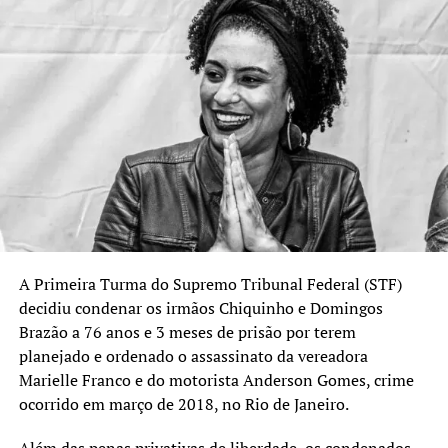
por tentativa de golpe de Estado. Ele estava preso no
complexo penitenciário da Papuda, em Brasília, até
deixar o local no dia 13 de março, após apresentar
sintomas de broncopneumonia e precisar ser
hospitalizado. O ex-presidente chegou a ser internado
em uma UTI de um hospital particular da capital, onde
tratou uma pneumonia decorrente de broncoaspiração.
Na decisão, o ministro também apresentou um resumo
das atividades e atendimentos recebidos por Bolsonaro
entre 15 de janeiro e 11 de março. Nesse intervalo, ele
teve acompanhamento médico constante, com mais de
A Primeira Turma do Supremo Tribunal Federal (STF)
200 atendimentos, realizou sessões de fisioterapia e
decidiu condenar os irmãos Chiquinho e Domingos
atividades físicas, recebeu visitas frequentes de familiares
Brazão a 76 anos e 3 meses de prisão por terem
e terceiros autorizados, além de assistência jurídica e
planejado e ordenado o assassinato da vereadora
religiosa.
Marielle Franco e do motorista
Anderson Gomes
, crime
ocorrido em março de 2018, no Rio de Janeiro.
O ex-presidente já havia passado por prisão domiciliar
anteriormente. Ele foi detido preventivamente em 22 de
Além das penas privativas de liberdade, os condenados