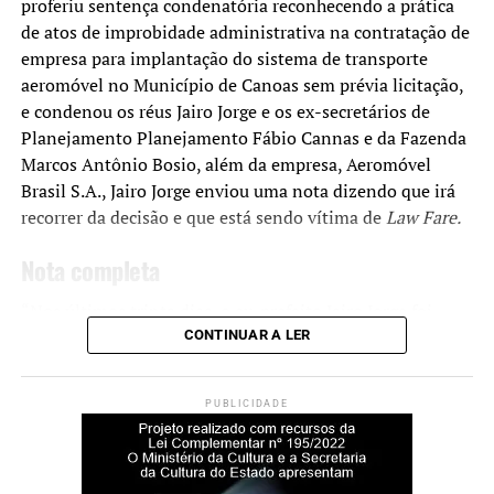
proferiu sentença condenatória reconhecendo a prática
de atos de improbidade administrativa na contratação de
Robson Calixto Fonseca
, policial militar e ex-
empresa para implantação do sistema de transporte
assessor de Domingos Brazão: organização
aeromóvel no Município de Canoas sem prévia licitação,
criminosa — 9 anos de prisão.
e condenou os réus Jairo Jorge e os ex-secretários de
Planejamento Planejamento Fábio Cannas e da Fazenda
Marcos Antônio Bosio, além da empresa, Aeromóvel
Fundamentação da decisão
Brasil S.A., Jairo Jorge enviou uma nota dizendo que irá
recorrer da decisão e que está sendo vítima de
Law Fare.
Para os ministros, o conjunto de provas reunido ao longo
do processo confirmou a responsabilidade de cada réu
Nota completa
nos crimes apontados pela PGR.
“Nos últimos trinta dias, o ex-prefeito Jairo Jorge foi
Segundo a acusação, o assassinato teve motivação
absolvido em quatro ações de improbidade – Reforma do
CONTINUAR A LER
política. A atuação de Marielle Franco em defesa de
Paço Municipal, Contratação de Software para Gestão
pautas que contrariavam interesses ligados aos irmãos
Educacional, Compras de Uniforme e Material Escolar e
Brazão — incluindo a regularização de áreas sob domínio
PUBLICIDADE
Contratação de Instituições Filantrópicas para Gestão de
de milícias no Rio de Janeiro — teria sido determinante
Escolas Municipais.
para a execução.
Em todas as situações, o ex-prefeito sempre manifestou