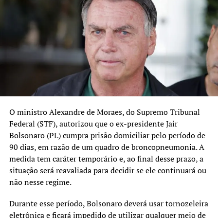
O julgamento prosseguiu com os votos dos ministros
Flávio Dino, Luiz Fux, Cármen Lúcia e Cristiano Zanin,
que acompanharam o relator, formando uma maioria de 4
a 0 a favor da denúncia.
Os principais denunciados nesta fase do processo
incluem Jair Bolsonaro, ex-ministro da Justiça Anderson
Torres, o ex-ministro da Defesa Paulo Sérgio Nogueira, o
ex-ministro da Casa Civil Walter Braga Netto, e outros
O ministro
Alexandre de Moraes
, do
Supremo Tribunal
membros do governo Bolsonaro e das forças armadas.
Federal
(STF), autorizou que o ex-presidente
Jair
Bolsonaro
(PL) cumpra prisão domiciliar pelo período de
Agora, com a aceitação da denúncia, o caso segue para a
90 dias, em razão de um quadro de broncopneumonia. A
fase seguinte, onde os réus enfrentarão novas audiências
medida tem caráter temporário e, ao final desse prazo, a
e decisões do STF sobre sua culpabilidade.
situação será reavaliada para decidir se ele continuará ou
não nesse regime.
TÓPICOS RELACIONADOS:
BOLSONARO
BRASIL
FEATURED
GOLPE
STF
Durante esse período, Bolsonaro deverá usar tornozeleira
A SEGUIR UP
eletrônica e ficará impedido de utilizar qualquer meio de