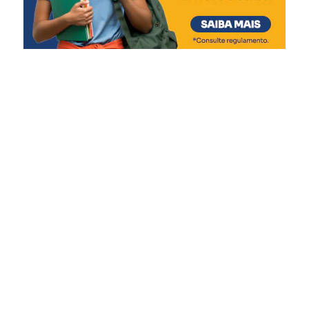
Aeromovel por parte das áreas técnicas da Prefeitura, do
Governo Federal e da Caixa Econômica Federal.
Todos os estudos sobre a viabilidade econômica
financeira e sobre a demanda foram feitos por empresas
experientes e reconhecidas pelo mercado e embasaram os
projetos para realização de uma PPP (Parceria Público-
Privada) que viabilizaria a primeira iniciativa do
Aeromovel para transporte em massa de passageiros no
mundo. O projeto totalizava 18 quilômetros de via
elevada e25 estações, conectando a cidade de leste a
oeste e do norte ao centro de Canoas.
Infelizmente, por disputas políticas e eleitorais, o projeto
do Aeromovel foi paralisado pela administração que
sucedeu a de Jairo Jorge na Prefeitura. A cidade e o Estado
do Rio Grande do Sul perderam a oportunidade de lançar
uma tecnologia de mobilidade de baixo carbono,
extremamente conectada aos desafios da