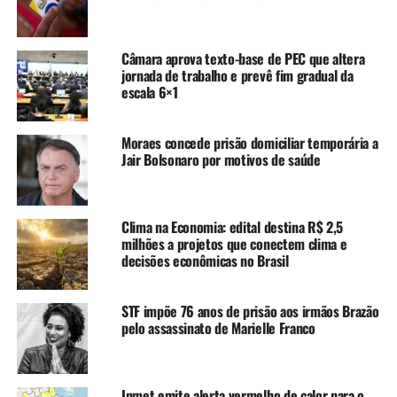
Procuradoria-Geral da República descreveu de maneira
clara os fatos e as circunstâncias dos crimes,
proporcionando amplo conhecimento aos acusados sobre
Câmara aprova texto-base de PEC que altera
as acusações. Para ele, Bolsonaro e seus aliados foram
jornada de trabalho e prevê fim gradual da
responsáveis por uma “tentativa de golpe de Estado
escala 6×1
extremamente violenta”.
Moraes concede prisão domiciliar temporária a
Moraes explicou que os crimes previstos no artigo 359 M
Jair Bolsonaro por motivos de saúde
do Código Penal, que tratam da tentativa de depor o
governo legítimo por meio de violência ou grave ameaça,
se concretizaram através de uma série de atos com o
Clima na Economia: edital destina R$ 2,5
intuito de interromper o processo sucessório eleitoral. O
milhões a projetos que conectem clima e
ministro também apontou ataques recorrentes ao
decisões econômicas no Brasil
processo eleitoral, manipulação indevida das forças de
segurança e tentativas de obter apoio militar para
STF impõe 76 anos de prisão aos irmãos Brazão
formalizar o golpe.
pelo assassinato de Marielle Franco
Em seu voto, Moraes citou episódios de 2023, incluindo
ataques à sede da Polícia Federal e a descoberta de
Inmet emite alerta vermelho de calor para o