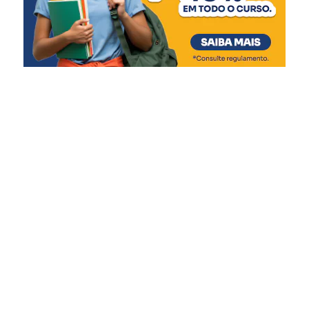
Temos, portanto, quatro anos de análise, sendo dois anos
e meio de discussão exclusiva sobre a tecnologia
Aeromovel por parte das áreas técnicas da Prefeitura, do
Governo Federal e da Caixa Econômica Federal.
Todos os estudos sobre a viabilidade econômica
financeira e sobre a demanda foram feitos por empresas
experientes e reconhecidas pelo mercado e embasaram os
projetos para realização de uma PPP (Parceria Público-
Privada) que viabilizaria a primeira iniciativa do
Aeromovel para transporte em massa de passageiros no
mundo. O projeto totalizava 18 quilômetros de via
elevada e25 estações, conectando a cidade de leste a
oeste e do norte ao centro de Canoas.
Infelizmente, por disputas políticas e eleitorais, o projeto
do Aeromovel foi paralisado pela administração que
sucedeu a de Jairo Jorge na Prefeitura. A cidade e o Estado
do Rio Grande do Sul perderam a oportunidade de lançar