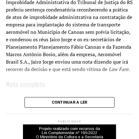
Improbidade Administrativa do Tribunal de Justiça do RS
— 56 anos de prisão.
proferiu sentença condenatória reconhecendo a prática
de atos de improbidade administrativa na contratação de
Robson Calixto Fonseca
, policial militar e ex-
empresa para implantação do sistema de transporte
assessor de Domingos Brazão: organização
aeromóvel no Município de Canoas sem prévia licitação,
criminosa — 9 anos de prisão.
e condenou os réus Jairo Jorge e os ex-secretários de
Planejamento Planejamento Fábio Cannas e da Fazenda
Marcos Antônio Bosio, além da empresa, Aeromóvel
Fundamentação da decisão
Brasil S.A., Jairo Jorge enviou uma nota dizendo que irá
recorrer da decisão e que está sendo vítima de
Law Fare.
Para os ministros, o conjunto de provas reunido ao longo
do processo confirmou a responsabilidade de cada réu
Nota completa
nos crimes apontados pela PGR.
“Nos últimos trinta dias, o ex-prefeito Jairo Jorge foi
Segundo a acusação, o assassinato teve motivação
absolvido em quatro ações de improbidade – Reforma do
CONTINUAR A LER
política. A atuação de Marielle Franco em defesa de
Paço Municipal, Contratação de Software para Gestão
pautas que contrariavam interesses ligados aos irmãos
Educacional, Compras de Uniforme e Material Escolar e
Brazão — incluindo a regularização de áreas sob domínio
PUBLICIDADE
Contratação de Instituições Filantrópicas para Gestão de
de milícias no Rio de Janeiro — teria sido determinante
Escolas Municipais.
para a execução.