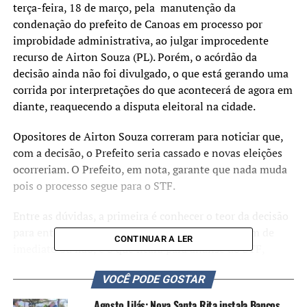
terça-feira, 18 de março, pela manutenção da
condenação do prefeito de Canoas em processo por
improbidade administrativa, ao julgar improcedente
recurso de Airton Souza (PL). Porém, o acórdão da
decisão ainda não foi divulgado, o que está gerando uma
corrida por interpretações do que acontecerá de agora em
diante, reaquecendo a disputa eleitoral na cidade.
Opositores de Airton Souza correram para noticiar que,
com a decisão, o Prefeito seria cassado e novas eleições
ocorreriam. O Prefeito, em nota, garante que nada muda
pois o processo segue para o STF.
Entre as dúvidas, a primeira é conhecer o teor da decisão
para entender o que os magistrados determinaram de
CONTINUAR A LER
imediato ou não, e o que ficará para análise do STF,
última instância da Justiça. Se mantida a condenação,
VOCÊ PODE GOSTAR
ainda pode haver discussão se a perda da função público
será relativa ao cargo de quando a improbidade ocorreu
Agosto Lilás: Nova Santa Rita instala Bancos