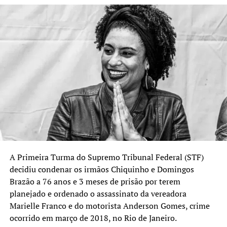
Bolsonaro foi condenado a 27 anos e 3 meses de prisão
por tentativa de golpe de Estado. Ele estava preso no
complexo penitenciário da Papuda, em Brasília, até
deixar o local no dia 13 de março, após apresentar
sintomas de broncopneumonia e precisar ser
hospitalizado. O ex-presidente chegou a ser internado
em uma UTI de um hospital particular da capital, onde
tratou uma pneumonia decorrente de broncoaspiração.
Na decisão, o ministro também apresentou um resumo
das atividades e atendimentos recebidos por Bolsonaro
entre 15 de janeiro e 11 de março. Nesse intervalo, ele
teve acompanhamento médico constante, com mais de
A Primeira Turma do Supremo Tribunal Federal (STF)
200 atendimentos, realizou sessões de fisioterapia e
decidiu condenar os irmãos Chiquinho e Domingos
atividades físicas, recebeu visitas frequentes de familiares
Brazão a 76 anos e 3 meses de prisão por terem
e terceiros autorizados, além de assistência jurídica e
planejado e ordenado o assassinato da vereadora
religiosa.
Marielle Franco e do motorista
Anderson Gomes
, crime
ocorrido em março de 2018, no Rio de Janeiro.
O ex-presidente já havia passado por prisão domiciliar