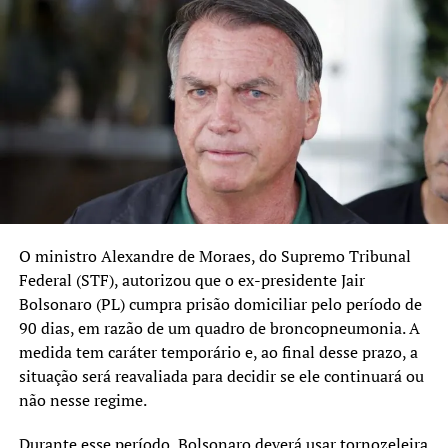
informações imprecisas e inverídicas, que podem gerar
desinformação e insegurança. Canoas segue firme em seu
caminho de desenvolvimento, e continuaremos
trabalhando por uma cidade cada vez melhor para todos.”
TÓPICOS RELACIONADOS:
AIRTON SOUZA
CANOAS
FEATURED
IMPROBIDADE ADMINISTRATIVA
JUSTIÇA
PL
PREFEITO DE CANOAS
STJ
A SEGUIR UP
STF decide e Bolsonaro e mais 7 viram réus por tramar
golpe
O ministro
Alexandre de Moraes
, do
Supremo Tribunal
Federal
(STF), autorizou que o ex-presidente
Jair
NÃO SE ESQUEÇA
Recurso de Airton Souza tem dois primeiros votos
Bolsonaro
(PL) cumpra prisão domiciliar pelo período de
contrários no STJ
90 dias, em razão de um quadro de broncopneumonia. A
medida tem caráter temporário e, ao final desse prazo, a
situação será reavaliada para decidir se ele continuará ou
não nesse regime.
Durante esse período, Bolsonaro deverá usar tornozeleira