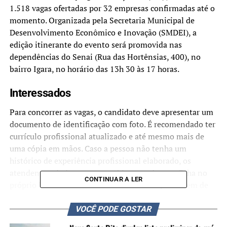
1.518 vagas ofertadas por 32 empresas confirmadas até o
momento. Organizada pela Secretaria Municipal de
Desenvolvimento Econômico e Inovação (SMDEI), a
edição itinerante do evento será promovida nas
dependências do Senai (Rua das Hortênsias, 400), no
bairro Igara, no horário das 13h 30 às 17 horas.
Interessados
Para concorrer as vagas, o candidato deve apresentar um
documento de identificação com foto. É recomendado ter
currículo profissional atualizado e até mesmo mais de
uma cópia em mãos. Caso a pessoa não tenha um
histórico de experiência profissional elaborado, os
atendentes ajudam no preenchimento de uma ficha no
CONTINUAR A LER
próprio local. Os atendimentos ocorrerão por ordem de
chegada.
VOCÊ PODE GOSTAR
TÓPICOS RELACIONADOS:
CANOAS