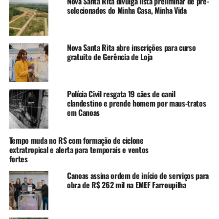
Nova Santa Rita divulga lista preliminar de pré-
CARAVANA DE EMPREGOS
EMPRESA
FEATURED
VAGAS
selecionados do Minha Casa, Minha Vida
A SEGUIR UP
CIEE-RS está com vagas de estágio em diversas áreas e
bolsas que podem chegar a R$ 2mil
Nova Santa Rita abre inscrições para curso
gratuito de Gerência de Loja
NÃO SE ESQUEÇA
Próxima Caravana de Empregos de Canoas ocorre no Senai
com 1.450 vagas
Polícia Civil resgata 19 cães de canil
clandestino e prende homem por maus-tratos
em Canoas
Tempo muda no RS com formação de ciclone
extratropical e alerta para temporais e ventos
fortes
Canoas assina ordem de início de serviços para
obra de R$ 262 mil na EMEF Farroupilha