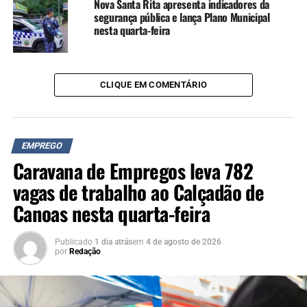
Nova Santa Rita apresenta indicadores da
segurança pública e lança Plano Municipal
nesta quarta-feira
CLIQUE EM COMENTÁRIO
EMPREGO
Caravana de Empregos leva 782
vagas de trabalho ao Calçadão de
Canoas nesta quarta-feira
Publicado
1 dia atrás
em
4 de agosto de 2026
por
Redação