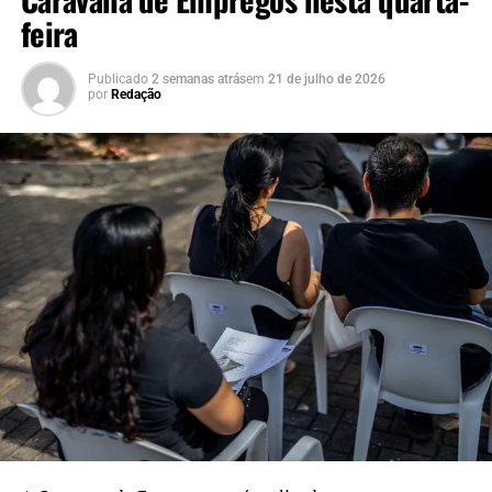
feira
Publicado
2 semanas atrás
em
21 de julho de 2026
por
Redação