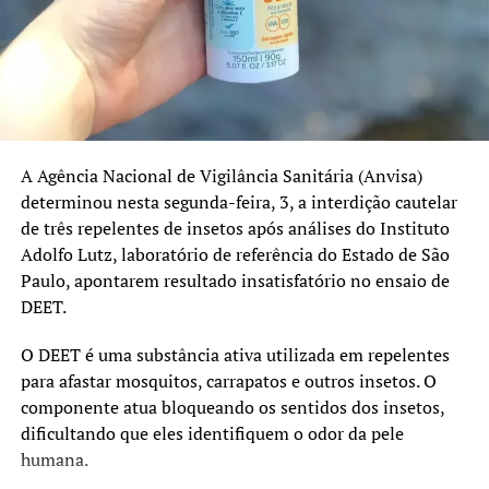
No Rio Grande do Sul, as coberturas registradas em 2025
foram:
Pentavalente: 91%
Poliomielite: 91%
A Agência Nacional de Vigilância Sanitária (Anvisa)
Pneumocócica: 96%
determinou nesta segunda-feira, 3, a interdição cautelar
de três repelentes de insetos após análises do Instituto
Tríplice Viral: 95%
Adolfo Lutz, laboratório de referência do Estado de São
HPV e sarampo recebem atenção especial
Paulo, apontarem resultado insatisfatório no ensaio de
DEET.
Além da atualização das vacinas de rotina, a campanha
também reforça a importância da imunização contra o
O DEET é uma substância ativa utilizada em repelentes
HPV e o sarampo.
para afastar mosquitos, carrapatos e outros insetos. O
componente atua bloqueando os sentidos dos insetos,
O prazo da estratégia extraordinária de vacinação contra
dificultando que eles identifiquem o odor da pele
o HPV foi ampliado até 31 de dezembro de 2026 para
humana.
adolescentes de 15 a 19 anos que ainda não receberam a