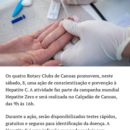
de Canoas e do Rio Grande
do Sul. Nossos alunos
chegam ao mercado com
excelência, refletindo o
propósito da universidade
de atuar junto à
comunidade e oferecer
profissionais capacitados
Os quatro Rotary Clubs de Canoas promovem, neste
para atender às
sábado, 8, uma ação de conscientização e prevenção à
Hepatite C. A atividade faz parte da campanha mundial
necessidades da
Hepatite Zero e será realizada no Calçadão de Canoas,
população”, destacou.
das 9h às 16h.
Durante a ação, serão disponibilizados testes rápidos,
gratuitos e seguros para identificação da doença. A
TÓPICOS RELACIONADOS:
CÂMARA DE VEREADORES
CANOAS
CURSO DE ENFERMAGEM
EDUCAÇÃO
SAÚDE