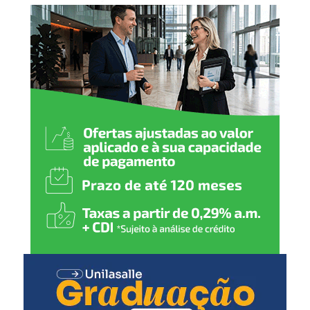
produtos ficam impedidos de serem vendidos ou
Hepatite B (1
ª
dose)
utilizados até que a situação seja avaliada.
2 meses
:
Pentavalente (1ª dose)
Pólio (1ª dose)
Pneumocócica (1ª dose)
Rotavírus (1ª dose)
3 meses
:
Meningocócica C (1ª dose)
4 meses
:
Pentavalente (2ª dose)
Pólio (2ª dose)
Pneumocócica (2ª dose)