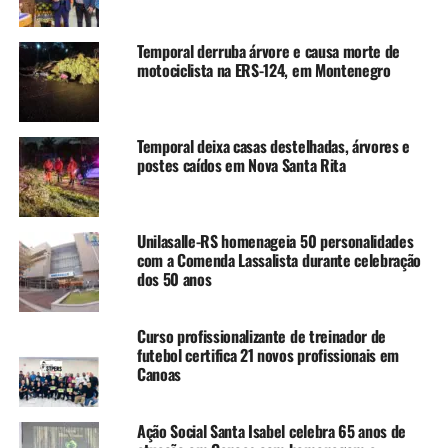
“A homenagem é para
todos que trabalham com
Temporal derruba árvore e causa morte de
enfermagem na ULBRA,
motociclista na ERS-124, em Montenegro
pelo compromisso com a
formação de profissionais
Temporal deixa casas destelhadas, árvores e
que fazem a diferença na
postes caídos em Nova Santa Rita
saúde da nossa cidade e do
país”, afirmou.
Unilasalle-RS homenageia 50 personalidades
com a Comenda Lassalista durante celebração
dos 50 anos
A coordenadora do curso de Enfermagem, Priscila Fogaça,
enfatizou a relevância da data e o compromisso da
Curso profissionalizante de treinador de
universidade com a qualidade do ensino.
futebol certifica 21 novos profissionais em
Canoas
“A enfermagem é uma arte
que exige dedicação,
Ação Social Santa Isabel celebra 65 anos de