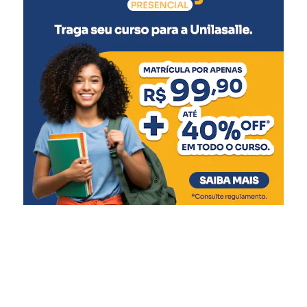
Rotavírus (2ª dose)
5 meses
:
Meningocócica C (2ª dose)
6 meses
:
Pentavalente (3ª dose)
Pólio (3ª dose)
Influenza
Covid-19 (1ª dose)
7 meses
:
Covid-19 (2ª dose)
9 meses
: