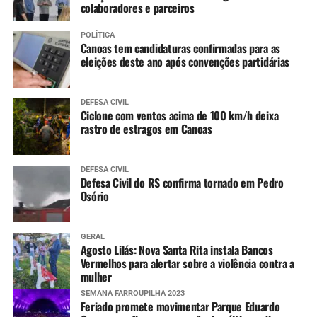
colaboradores e parceiros
11 a 14 anos
:
POLÍTICA
Canoas tem candidaturas confirmadas para as
Meningo ACWY (dose única)
eleições deste ano após convenções partidárias
DEFESA CIVIL
Ciclone com ventos acima de 100 km/h deixa
rastro de estragos em Canoas
DEFESA CIVIL
Defesa Civil do RS confirma tornado em Pedro
Osório
GERAL
Agosto Lilás: Nova Santa Rita instala Bancos
Vermelhos para alertar sobre a violência contra a
mulher
SEMANA FARROUPILHA 2023
Feriado promete movimentar Parque Eduardo