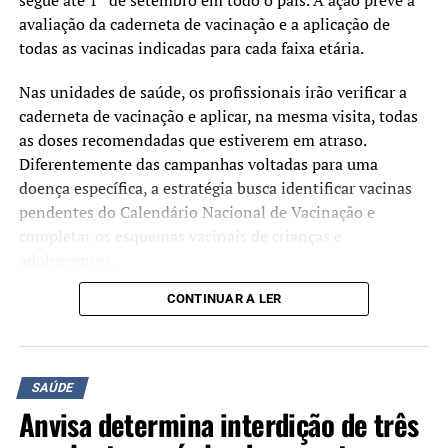
segue até 1º de setembro em todo o país. A ação prevê a
avaliação da caderneta de vacinação e a aplicação de
todas as vacinas indicadas para cada faixa etária.
Nas unidades de saúde, os profissionais irão verificar a
caderneta de vacinação e aplicar, na mesma visita, todas
as doses recomendadas que estiverem em atraso.
Diferentemente das campanhas voltadas para uma
doença específica, a estratégia busca identificar vacinas
pendentes do Calendário Nacional de Vacinação e
completar os esquemas vacinais de crianças e
adolescentes.
CONTINUAR A LER
Segundo o Ministério da Saúde, a mobilização tem como
objetivo ampliar as coberturas vacinais e facilitar o
acesso às vacinas oferecidas gratuitamente pelo Sistema
Único de Saúde (SUS). A atualização da caderneta
SAÚDE
contribui para a prevenção de doenças imunopreveníveis
Anvisa determina interdição de três
e fortalece a proteção coletiva da população.