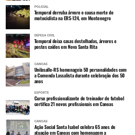
POLICIAL
Temporal derruba árvore e causa morte de
4 anos
:
motociclista na ERS-124, em Montenegro
Tríplice bacteriana – DTP (2ª dose reforço)
Pólio (2ª dose reforço)
DEFESA CIVIL
Temporal deixa casas destelhadas, árvores e
postes caídos em Nova Santa Rita
A partir dos 7 anos
:
Difteria e Tétano –
dT
(3 doses, conforme histórico
CANOAS
Unilasalle-RS homenageia 50 personalidades com
vacinal)
a Comenda Lassalista durante celebração dos 50
anos
9 a 14 anos
:
ESPORTE
HPV (dose única)
Curso profissionalizante de treinador de futebol
certifica 21 novos profissionais em Canoas
10 a 14 anos
:
CANOAS
Dengue (2 doses, com intervalo de 3 meses entre
Ação Social Santa Isabel celebra 65 anos de
as doses)
atuação em Canoas com homenagem a