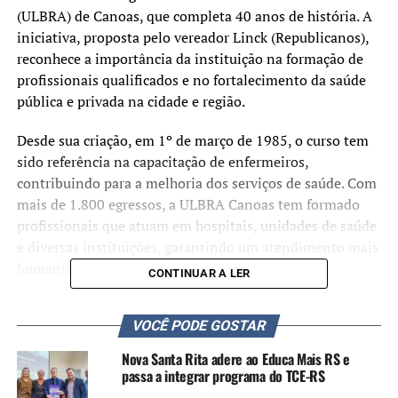
(ULBRA) de Canoas, que completa 40 anos de história. A
iniciativa, proposta pelo vereador Linck (Republicanos),
reconhece a importância da instituição na formação de
profissionais qualificados e no fortalecimento da saúde
pública e privada na cidade e região.
Desde sua criação, em 1º de março de 1985, o curso tem
sido referência na capacitação de enfermeiros,
contribuindo para a melhoria dos serviços de saúde. Com
mais de 1.800 egressos, a ULBRA Canoas tem formado
profissionais que atuam em hospitais, unidades de saúde
e diversas instituições, garantindo um atendimento mais
humanizado e eficiente à população.
CONTINUAR A LER
Durante a solenidade, o vereador Linck destacou a
VOCÊ PODE GOSTAR
trajetória de dedicação do curso e o impacto positivo
gerado ao longo das quatro décadas.
Nova Santa Rita adere ao Educa Mais RS e
passa a integrar programa do TCE-RS