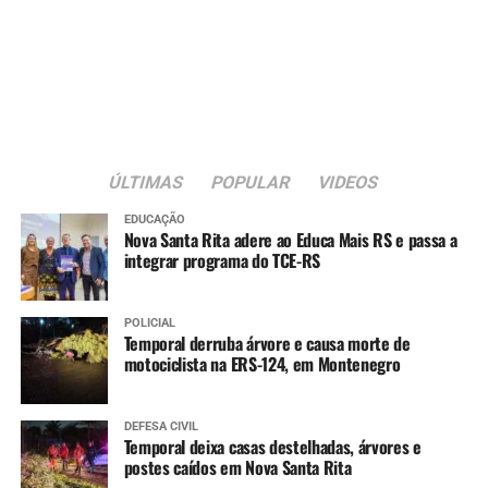
Educação Física do
primeiro ao nono ano e
muitos deles realizam
atividades físicas somente
na escola. A revitalização
da quadra será fundamental
ÚLTIMAS
POPULAR
VIDEOS
para que tenham mais
EDUCAÇÃO
Nova Santa Rita adere ao Educa Mais RS e passa a
qualidade nas aulas. Além
integrar programa do TCE-RS
disso, a questão da
acessibilidade é muito
POLICIAL
Temporal derruba árvore e causa morte de
importante, já que temos
motociclista na ERS-124, em Montenegro
alunos cadeirantes que
também participam das
DEFESA CIVIL
Temporal deixa casas destelhadas, árvores e
aulas de educação física e
postes caídos em Nova Santa Rita