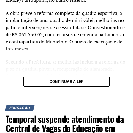
estudantes no centro das
decisões.”
A obra prevê a reforma completa da quadra esportiva, a
implantação de uma quadra de mini vôlei, melhorias no
pátio e intervenções de acessibilidade. O investimento é
A secretária municipal de Educação, Margarete Ferretti,
de R$ 262.550,03, com recursos de emenda parlamentar
também comentou a participação do município no
e contrapartida do Município. O prazo de execução é de
programa.
três meses.
“Nossa rede vem
Segundo a Prefeitura, as melhorias incluem a reforma do
construindo uma trajetória
piso da quadra, pintura, recuperação do alambrado,
drenagem do parquinho, instalação de mesas e bancos,
de importantes avanços, e
CONTINUAR A LER
adequação das calçadas para acessibilidade e a
o Educa Mais RS chega para
requalificação do pátio coberto. Ao todo, serão realizadas
somar a esse processo.
intervenções em uma área de 378,9 metros quadrados.
Teremos ainda mais
EDUCAÇÃO
Durante o ato de assinatura, o prefeito Airton Souza
Temporal suspende atendimento da
instrumentos para
afirmou que a qualificação da estrutura escolar faz parte
dos investimentos na rede municipal de ensino.
Central de Vagas da Educação em
acompanhar indicadores,