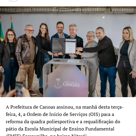
Nova Santa Rita continuará
investindo em gestão,
planejamento e inovação
para oferecer uma
educação pública cada vez
mais forte, humana e
preparada para os desafios
do presente e do futuro.
Essa parceria com o
Tribunal de Contas
fortalece nosso trabalho e
A Prefeitura de Canoas assinou, na manhã desta terça-
feira, 4, a Ordem de Início de Serviços (OIS) para a
nos ajuda a aperfeiçoar
reforma da quadra poliesportiva e a requalificação do
políticas que colocam os
pátio da Escola Municipal de Ensino Fundamental
(EMEF) Farroupilha, no bairro Niterói.