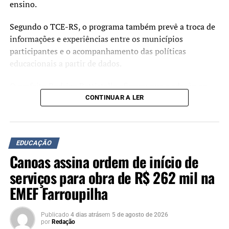
ensino.
Segundo o TCE-RS, o programa também prevê a troca de
informações e experiências entre os municípios
participantes e o acompanhamento das políticas
educacionais a partir de dados.
O prefeito Rodrigo Battistella afirmou que a adesão ao
programa deverá contribuir para o planejamento das
CONTINUAR A LER
ações na área da educação.
“Cada avanço na educação
EDUCAÇÃO
representa uma
Canoas assina ordem de início de
oportunidade a mais para
serviços para obra de R$ 262 mil na
nossas crianças e jovens.
EMEF Farroupilha
Ao aderirmos ao Educa
Publicado
4 dias atrás
em
5 de agosto de 2026
Mais RS, reafirmamos que
por
Redação