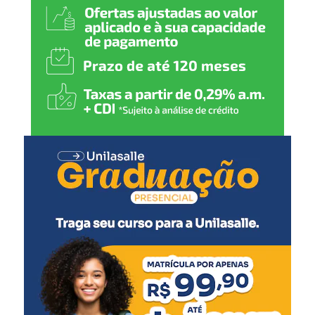
alunos possam participar
das atividades com
segurança, conforto e
autonomia.”
A secretária-adjunta de Projetos e Captação de Recursos,
Jerusa Mattos, detalhou as intervenções previstas.
“Serão realizadas reformas
para qualificar o pátio
escolar, a drenagem do
parquinho, implantação de
mobiliários como mesas e
bancos e a acessibilidade