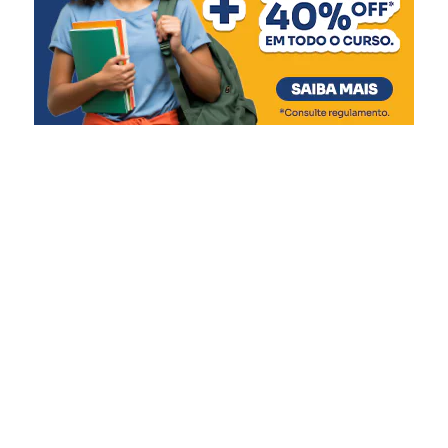
das calçadas. Também
teremos a reforma do pátio
coberto para adaptação de
uma quadra de mini vôlei,
além da reforma da quadra
poliesportiva, com novo
piso, pintura e recuperação
do alambrado.”
A diretora da EMEF Farroupilha, Juliana Volcanoglo
Biehl, afirmou que a obra terá impacto na rotina dos 460
estudantes atendidos pela escola, entre eles 70 alunos de
inclusão.
“Nossos alunos praticam