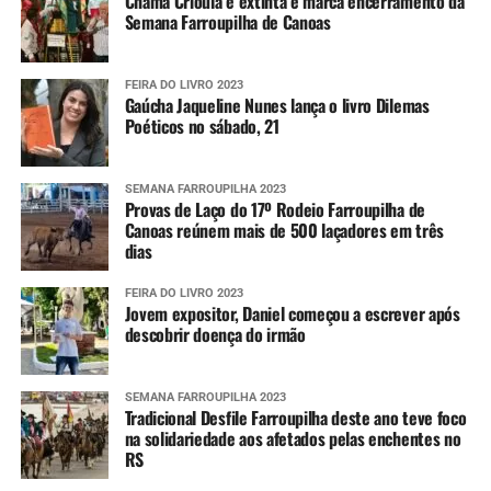
Chama Crioula é extinta e marca encerramento da
Semana Farroupilha de Canoas
FEIRA DO LIVRO 2023
Gaúcha Jaqueline Nunes lança o livro Dilemas
Poéticos no sábado, 21
SEMANA FARROUPILHA 2023
Provas de Laço do 17º Rodeio Farroupilha de
Canoas reúnem mais de 500 laçadores em três
dias
FEIRA DO LIVRO 2023
Jovem expositor, Daniel começou a escrever após
descobrir doença do irmão
SEMANA FARROUPILHA 2023
Tradicional Desfile Farroupilha deste ano teve foco
na solidariedade aos afetados pelas enchentes no
RS