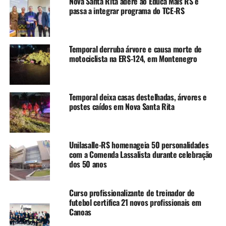
Nova Santa Rita adere ao Educa Mais RS e
do responsável; atestado/laudo médico com CID para
passa a integrar programa do TCE-RS
crianças com deficiência e comprovante de residência no
nome do responsável.
Temporal derruba árvore e causa morte de
Confira abaixo o edital completo com a lista
motociclista na ERS-124, em Montenegro
das crianças chamadas:
3º Chamamento etapa creche
Temporal deixa casas destelhadas, árvores e
postes caídos em Nova Santa Rita
TÓPICOS RELACIONADOS:
CANOAS
CHAMAMENTO
EDUCAÇÃO
EDUCAÇÃO INFANTIL
ETAPA CRECHE
FEATURED
MATERNAL
MATRICULAS
SECRETARIA MUNICIPAL DE EDUCAÇÃO
Unilasalle-RS homenageia 50 personalidades
com a Comenda Lassalista durante celebração
A SEGUIR UP
dos 50 anos
Uergs prorroga inscrições para ingresso nos cursos de
graduação
Curso profissionalizante de treinador de
NÃO SE ESQUEÇA
futebol certifica 21 novos profissionais em
Uergs abre inscrições para ingresso nos cursos de
Canoas
graduação em diferentes regiões do estado