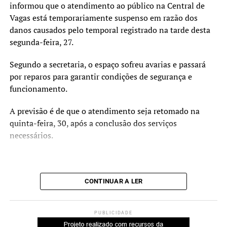
informou que o atendimento ao público na Central de
Com a assinatura do termo, Nova Santa Rita formalizou a
Vagas está temporariamente suspenso em razão dos
O vice-prefeito Rodrigo Busato destacou que a obra deve
adesão ao programa.
danos causados pelo temporal registrado na tarde desta
contribuir para as atividades desenvolvidas na escola.
segunda-feira, 27.
“Essa intervenção vai muito
Segundo a secretaria, o espaço sofreu avarias e passará
além da infraestrutura.
por reparos para garantir condições de segurança e
Estamos criando um
funcionamento.
ambiente mais acolhedor,
A previsão é de que o atendimento seja retomado na
acessível e adequado para o
quinta-feira, 30, após a conclusão dos serviços
necessários.
desenvolvimento das
atividades pedagógicas,
esportivas e de
CONTINUAR A LER
convivência.”
PUBLICIDADE
A secretária municipal da Educação, Beth Colombo,