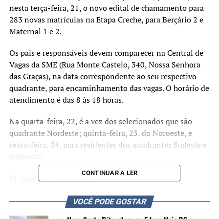
nesta terça-feira, 21, o novo edital de chamamento para
283 novas matrículas na Etapa Creche, para Berçário 2 e
Maternal 1 e 2.
Os pais e responsáveis devem comparecer na Central de
Vagas da SME (Rua Monte Castelo, 340, Nossa Senhora
das Graças), na data correspondente ao seu respectivo
quadrante, para encaminhamento das vagas. O horário de
atendimento é das 8 às 18 horas.
Na quarta-feira, 22, é a vez dos selecionados que são
quadrante Nordeste; quinta-feira, 23, do Noroeste, e
sexta-feira, 24, para residentes dos quadrantes Sudeste e
Sudoeste.
CONTINUAR A LER
O que precisa levar
É necessário apresentar os seguintes documentos:
VOCÊ PODE GOSTAR
certidão de nascimento da criança; documento com foto