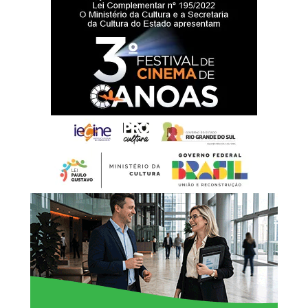
ressaltou a importância da estrutura para o cotidiano
escolar.
“Uma escola bem
estruturada oferece
melhores condições para
que os estudantes
aprendam, convivam e se
desenvolvam. A reforma da
quadra e a requalificação
do pátio também
representam um avanço
importante na inclusão,
garantindo que todos os