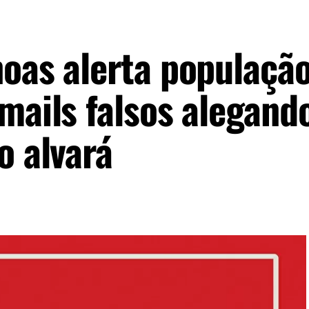
noas alerta populaçã
mails falsos alegand
o alvará