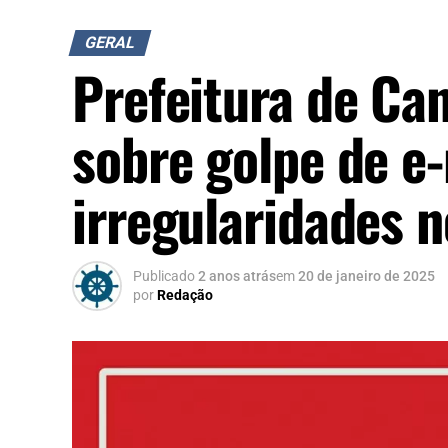
GERAL
Prefeitura de Ca
sobre golpe de e-
irregularidades n
Publicado
2 anos atrás
em
20 de janeiro de 2025
por
Redação