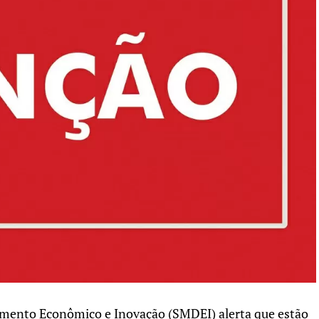
imento Econômico e Inovação (SMDEI) alerta que estão