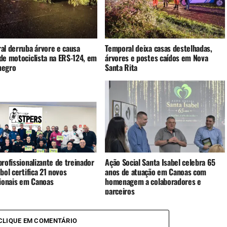
al derruba árvore e causa
Temporal deixa casas destelhadas,
de motociclista na ERS-124, em
árvores e postes caídos em Nova
negro
Santa Rita
rofissionalizante de treinador
Ação Social Santa Isabel celebra 65
bol certifica 21 novos
anos de atuação em Canoas com
sionais em Canoas
homenagem a colaboradores e
parceiros
CLIQUE EM COMENTÁRIO