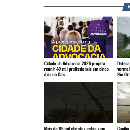
V
Cidade da Advocacia 2026 projeta
Defesa 
reunir 40 mil profissionais em cinco
vermel
dias no Cais
Rio Gra
Mais de 65 mil clientes estão sem
Guaíba 