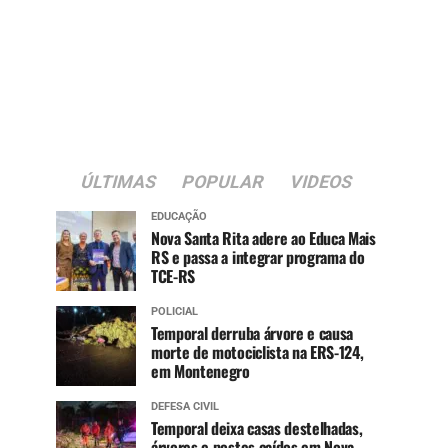
ÚLTIMAS
POPULAR
VIDEOS
EDUCAÇÃO
Nova Santa Rita adere ao Educa Mais
RS e passa a integrar programa do
TCE-RS
POLICIAL
Temporal derruba árvore e causa
morte de motociclista na ERS-124,
em Montenegro
DEFESA CIVIL
Temporal deixa casas destelhadas,
árvores e postes caídos em Nova