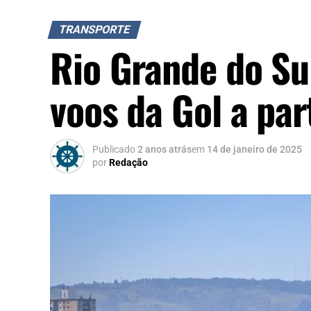
TRANSPORTE
Rio Grande do Sul
voos da Gol a par
Publicado
2 anos atrás
em
14 de janeiro de 2025
por
Redação