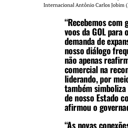
Internacional Antônio Carlos Jobim (
“Recebemos com g
voos da GOL para o
demanda de expans
nosso diálogo fre
não apenas reafirm
comercial na reco
liderando, por mei
também simboliza 
de nosso Estado c
afirmou o governad
“As novas conexões